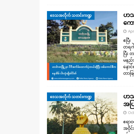
ဟင်္
ဒေသအလိုက် သတင်းကဏ္ဍ
ကော
Apr
ဧပြီ၊
တရက်ထ
ပြီး 
မနည်း
နောင်
တာဖြစ
ဟင်္
ဒေသအလိုက် သတင်းကဏ္ဍ
အပြ
Oct
ဧရာဝတ
အဝိုင