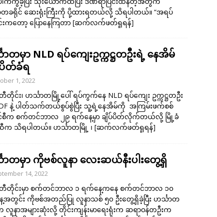
ပေါက်ကွဲခဲ့ပြီး သုံးယောက်ထိပြီး ဒဏ်ရာပြင်းထန်တဲ့အတွက်
ာတခရိုင် ဆေးရုံးကြီးကို ပို့ထားရတယ်လို့ သိရပါတယ်။ “အရပ်
းကတော့ ပြောနေကြတာ
[ဆက်လက်ဖတ်ရှုရန်]
္သာတမှာ NLD ရပ်ကျေးဥက္ကဋ္ဌတဦးရဲ့ နေအိမ်
်ပိတ်ခံရ
ober 1, 2022
ီတိုင်း၊ ဟင်္သာတမြို့ပေါ် ရပ်ကွက်နေ NLD ရပ်ကျေး ဥက္ကဋ္ဌတဦး
DF နဲ့ ပါတ်သက်တယ်စွပ်စွဲပြီး သူ့ရဲ့နေအိမ်ကို အကြမ်းဖက်စစ်
စီက စက်တင်ဘာလ ၂၉ ရက်နေ့မှာ ချိပ်ပိတ်လိုက်တယ်လို့ မြို့ခံ
ဆီက သိရပါတယ်။ ဟင်္သာတမြို့ ၊
[ဆက်လက်ဖတ်ရှုရန်]
္သာတမှာ ကိုဗစ်လူနာ လေးဆယ်နီးပါးတွေ့ရှိ
tember 14, 2022
တီတိုင်းမှာ စက်တင်ဘာလ ၁ ရက်နေ့ကနေ စက်တင်ဘာလ ၁၀
့အတွင်း ကိုဗစ်အတည်ပြု လူနာသစ် ၅၀ ဦးတွေ့ရှိခဲ့ပြီး ဟင်္သာတ
်က လူနာအများဆုံးလို့ တိုင်းကျန်းမာရေးရုံးက ဆရာဝန်တဦးက