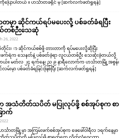
ိုပြောပါတယ် ။ ဟင်္သာတခရိုင် မှ
[ဆက်လက်ဖတ်ရှုရန်]
သာတမှာ ဆိုင်ကယ်ရပ်မပေးလို့ ပစ်ခတ်ခံရပြီး
်တစ်ဉီးသေဆုံ
h 26, 2022
ိုင်း၊ ာ ဆိုင်ကယ်စစ်ဖို့ တားတာကို ရပ်မပေးလို့ဆိုပြီး
ဖက်ရဲက သေနတ်နဲ့ ပစ်ခတ်ခဲ့ရာ လူငယ်တစ်ဦး သေဆုံးခဲ့တယ်လို့
ယ်။ မတ်လ ၂၄ ရက်နေ့၊ ည ၉ နာရီလောက်က ဟင်္သာတမြို့အစွန်၊
ာင်လမ်းမှာ ပစ်ခတ်ခံရခြင်းဖြစ်ပြီး
[ဆက်လက်ဖတ်ရှုရန်]
ာ အသံတိတ်သပိတ် မပြုလုပ်ဖို့ စစ်အုပ်စုက စာ
ြောက်
 2022
ဟင်္သာတမြို့မှာ အကြမ်းဖက်စစ်အုပ်စုက ဖေဖေါ်ဝါရီလ ၁ရက်နေ့မှာ
ံတိတ်သပိတ်ကို မပြုလုပ်ဖို့ စာရွက်တွေ လိုက်လံဝေငှကာ