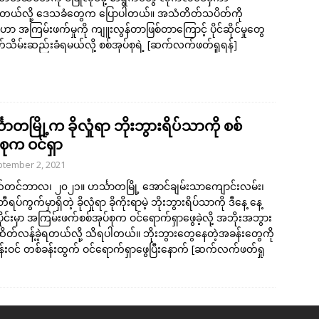
်နေတယ်လို့ ဒေသခံတွေက ပြောပါတယ်။ အသံတိတ်သပိတ်ကို
 အကြမ်းဖက်မှုကို ကျူးလွန်တာဖြစ်တာကြောင့် ပိုင်ဆိုင်မှုတွေ
်သိမ်းဆည်းခံရမယ်လို့ စစ်အုပ်စုရဲ့
[ဆက်လက်ဖတ်ရှုရန်]
သာတမြို့က ခိုလှုံရာ ဘိုးဘွားရိပ်သာကို စစ်
်စုက ဝင်ရှာ
tember 2, 2021
်တင်ဘာလ၊ ၂၀၂၁။ ဟင်္သာတမြို့ အောင်ချမ်းသာကျောင်းလမ်း၊
ပ်ကွက်မှာရှိတဲ့ ခိုလှုံရာ ခိုကိုးရာမဲ့ ဘိုးဘွားရိပ်သာကို ဒီနေ့ နေ့
ုင်းမှာ အကြမ်းဖက်စစ်အုပ်စုက ဝင်ရောက်ရှာဖွေခဲ့လို့ အဘိုးအဘွား
ိတ်လန့်ခဲ့ရတယ်လို့ သိရပါတယ်။ ဘိုးဘွားတွေနေတဲ့အခန်းတွေကို
်းဝင် တစ်ခန်းထွက် ဝင်ရောက်ရှာဖွေပြီးနောက်
[ဆက်လက်ဖတ်ရှု