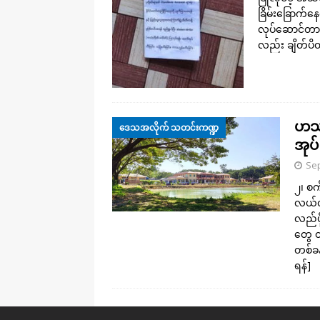
ခြိမ်းခြောက
လုပ်ဆောင်တာဟာ
လည်း ချိတ်ပိတ
ဟင်္
ဒေသအလိုက် သတင်းကဏ္ဍ
အုပ
Sep
၂၊ စက
လယ်တီရ
လည်ပိ
တွေ ထ
တစ်ခန
ရန်]