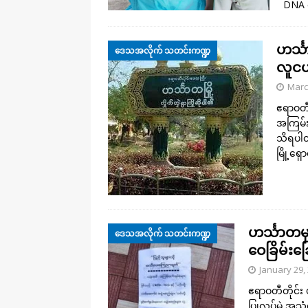
DNA က
ဟင်္
ဒေသအလိုက် သတင်းကဏ္ဍ
လူငယ
Marc
ဧရာဝတီတ
အကြမ်း
သိရပါတ
မြို့ရှေ
ဟင်္သာတမှ
ဒေသအလိုက် သတင်းကဏ္ဍ
ဝေခြိမ်းခ
January 29,
ဧရာဝတီတိုင်း 
ပြုလုပ်မဲ့ အသ