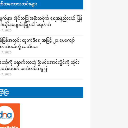
်တလောသတင်းများ
က်နှာ၊ အိုင်သပြုအနီးတဝိုက် ရေအနည်းငယ် ပြန်
ါးသိုင်းချောင်းမြို့ပေါ် ရေတက်
 7, 2026
န်မြစ်အတွင်း ထူးကဲဒီရေ အ​မြင့် ၂၁ ပေကျော်
တက်မယ်လို့ သတိပေး
 7, 2026
တော်ကို ရောက်လာတဲ့ ဦးမင်အောင်လှိုင်ကို ထိုင်း
်တော်အမတ် အော်ဟစ်ဆန္ဒပြ
 7, 2026
ာ်ငြာ