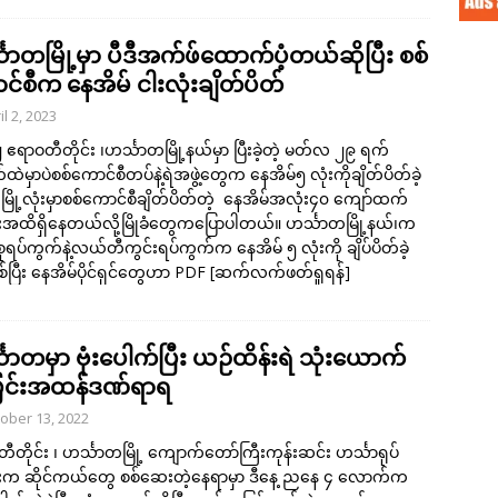
သာတမြို့မှာ ပီဒီအက်ဖ်ထောက်ပံ့တယ်ဆိုပြီး စစ်
င်စီက နေအိမ် ငါးလုံးချိတ်ပိတ်
il 2, 2023
 ၂ ဧရာဝတီတိုင်း ၊ဟင်္သာတမြို့နယ်မှာ ပြီးခဲ့တဲ့ မတ်လ ၂၉ ရက်
ဲမှာပဲစစ်ကောင်စီတပ်နဲ့ရဲအဖွဲ့တွေက နေအိမ်၅ လုံးကိုချိတ်ပိတ်ခဲ့
တမြို့လုံးမှာစစ်ကောင်စီချိတ်ပိတ်တဲ့ နေအိမ်အလုံး၄၀ ကျော်ထက်
အထိရှိနေတယ်လို့မြိုခံတွေကပြောပါတယ်။ ဟင်္သာတမြို့နယ်၊က
စုရပ်ကွက်နဲ့လယ်တီကွင်းရပ်ကွက်က နေအိမ် ၅ လုံးကို ချိပ်ပိတ်ခဲ့
်ပြီး နေအိမ်ပိုင်ရှင်တွေဟာ PDF
[ဆက်လက်ဖတ်ရှုရန်]
သာတမှာ ဗုံးပေါက်ပြီး ယဉ်ထိန်းရဲ သုံးယောက်
င်းအထန်ဒဏ်ရာရ
ober 13, 2022
ီတိုင်း ၊ ဟင်္သာတမြို့ ကျောက်တော်ကြီးကုန်းဆင်း ဟင်္သာရုပ်
်းက ဆိုင်ကယ်တွေ စစ်ဆေးတဲ့နေရာမှာ ဒီနေ့ ညနေ ၄ လောက်က