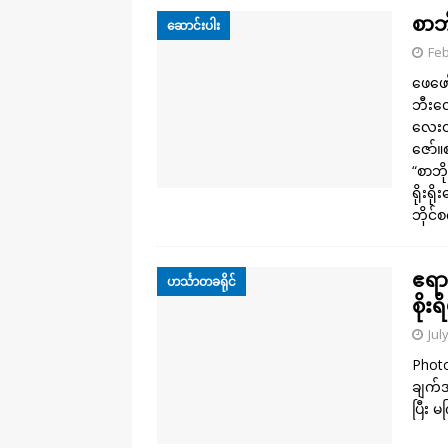
စာဘိ
ဆောင်းပါး
Feb
ဖေဖော
ဘီးလေ
လေးတင
ဇော်
“စာဘ
ရိုးရ
ဘိုင်
ဧရာ
ဟင်္သာတခရိုင်
စို
Jul
Photo 
ချက်အ
ပြီး မ