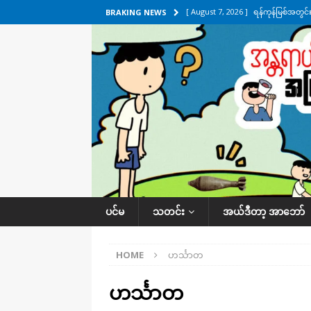
[ August 7, 2026 ]
ရန်ကုန်မြစ်အတွင
BRAKING NEWS
သတင်းကဏ္ဍ
[ August 7, 2026 ]
လွှတ်တော်ကို ရော
UNCATEGORIZED
[ August 6, 2026 ]
တာကျိုးပြီး ခုနှစ
ကဏ္ဍ
[ August 6, 2026 ]
လေးမျက်နှာမှာ ရ
အလိုက် သတင်းကဏ္ဍ
[ August 7, 2026 ]
လေးမျက်နှာ၊ အိုင
ပင်မ
သတင်း
အယ်ဒီတာ့ အာဘော်
ဒေသအလိုက် သတင်းကဏ္ဍ
HOME
ဟင်္သာတ
ဟင်္သာတ