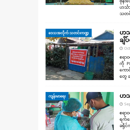
ဗုန်း
ဟင်္သ
သတင်
ဟင်
ဒေသအလိုက် သတင်းကဏ္ဍ
ချိပ
Oct
ဧရာဝတ
ကို P
ကောင်
တွေ 
ဟင်
ကျန်းမာရေး
Sep
ဧရာဝ
ရက်နေ
ခရိုင