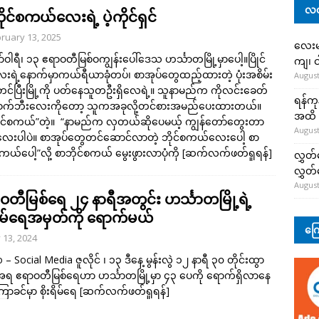
လတ
ုင်စကယ်လေးရဲ့ ပဲ့ကိုင်ရှင်
ruary 13, 2025
လေးမျ
်ဝါရီ၊ ၁၃ ဧရာဝတီမြစ်ဝကျွန်းပေါ်ဒေသ ဟင်္သာတမြို့မှာပေါ့။ပြိုင်
ကျ၊ င
းရဲ့နောက်မှာကယ်ရီယာခုံတပ်၊ စာအုပ်တွေထည့်ထားတဲ့ ပုံးအစိမ်း
August
်ပြီးမြို့ကို ပတ်နေသူတဦးရှိလေရဲ့။ သူနာမည်က ကိုလင်းခေတ်
ရန်ကု
။စက်ဘီးလေးကိုတော့ သူကအခုလို့တင်စားအမည်ပေးထားတယ်။
အထိ 
ိုင်စကယ်”တဲ့။ “နာမည်က လှတယ်ဆိုပေမယ့် ကျွန်တော်တွေးတာ
August
ိုးလေးပါပဲ။ စာအုပ်တွေတင်ဆောင်လာတဲ့ ဘိုင်စကယ်လေးပေါ့ စာ
စကယ်ပေါ့”လို့ စာဘိုင်စကယ် မွေးဖွားလာပုံကို
[ဆက်လက်ဖတ်ရှုရန်]
လွှတ်
လွှတ
August
ဝတီမြစ်ရေ ၂၄ နာရီအတွင်း ဟင်္သာတမြို့ရဲ့
းရိမ်ရေအမှတ်ကို ရောက်မယ်
ကြေ
y 13, 2024
– Social Media ဇူလိုင် ၊ ၁၃ ဒီနေ့ မွန်းလွဲ ၁၂ နာရီ ၃၀ တိုင်းထွာ
ရ ဧရာဝတီမြစ်ရေဟာ ဟင်္သာတမြို့မှာ ၄၃ ပေကို ရောက်ရှိလာနေ
ကြာခင်မှာ စိုးရိမ်ရေ
[ဆက်လက်ဖတ်ရှုရန်]