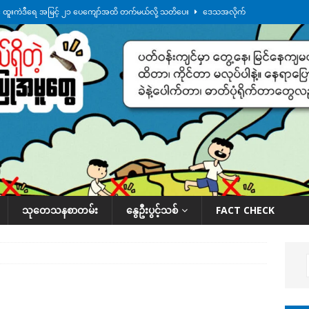
်း ထူးကဲဒီရေ အ​မြင့် ၂၁ ပေကျော်အထိ တက်မယ်လို့ သတိပေး
ဒေသအလိုက်
က်လာတဲ့ ဦးမင်အောင်လှိုင်ကို ထိုင်းလွှတ်တော်အမတ် အော်ဟစ်ဆန္ဒပြ
်ရက်မြောက်နေ့မှာ ငသိုင်းချောင်းမြို့ကို ရေစတင်ရောက်ရှိ
ဒေသအလိုက် သတင်း
ေဘေးကူနေတဲ့ ငသိုင်းချောင်းဒေသခံ လူငယ်တဦး ရေစီးနဲ့မျောပါသေဆုံး
ဒေသ
်သပြုအနီးတဝိုက် ရေအနည်းငယ် ပြန်ကျ၊ ငါးသိုင်းချောင်းမြို့ပေါ် ရေတက်
သုတေသနစာတမ်း
နွေဦးပွင့်သစ်
FACT CHECK