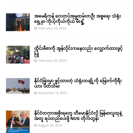
အမေရိကန် လေတပ်အမှုထမ်းတဦး အစ္စရေး သံရုံး
ရှေ့မှာ ကိုယ့်ကိုယ်ကိုယ် မီးရှို့
February 26, 2024
ထိုင်းဗီဇာကို အွန်လိုင်းကနေလည်း လျှောက်ထားခွင့်
ပြု
February 20, 2024
နိုင်ငံခြားမှာ ဖွင့်ထားတဲ့ သံရုံးတချို့ကို မြောက်ကိုရီး
ယား ပိတ်သိမ်း
November 4, 2023
နိုင်ငံတကာအစိုးရတွေ တီမောနိုင်ငံလို မြန်မာလူထုနဲ့
အတူ ရပ်တည်ပေးဖို့ NUG တိုက်တွန်း
August 28, 2023