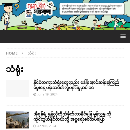
HOME
သံရုံး
သံရုံး
နိုင်ငံတကာသံရုံးတွေလည်း ဒေါ်အောင်ဆန်းစုကြည်
မွေးနေ့ ပန်းသပိတ်လှုပ်ရှားမှုမှာပါဝင်
June 19, 2024
အီရန်ရဲ့ ရန်လိုတိုက်ခိုက်လာနိုင်ခြေ မှန်သမျှကို
ကိုင်တွယ်နိုင်တယ်လို့ အစ္စရေးစစ်တပ်ပြော
April 8, 2024