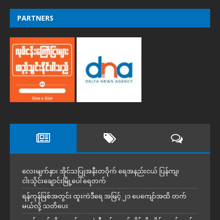
PARTNERS
လေးမျက်နှာ၊ အိုင်သပြုအနီးတဝိုက် ရေအနည်းငယ် ပြန်ကျ၊
ငါးသိုင်းချောင်းမြို့ပေါ် ရေတက်
ရန်ကုန်မြစ်အတွင်း ထူးကဲဒီရေ အ​မြင့် ၂၁ ပေကျော်အထိ တက်
မယ်လို့ သတိပေး