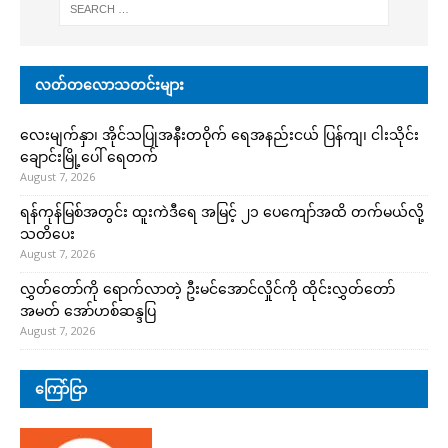
လတ်တလောသတင်းများ
လေးမျက်နှာ၊ အိုင်သပြုအနီးတဝိုက် ရေအနည်းငယ် ပြန်ကျ၊ ငါးသိုင်း
ချောင်းမြို့ပေါ် ရေတက်
August 7, 2026
ရန်ကုန်မြစ်အတွင်း ထူးကဲဒီရေ အ​မြင့် ၂၁ ပေကျော်အထိ တက်မယ်လို့
သတိပေး
August 7, 2026
လွှတ်တော်ကို ရောက်လာတဲ့ ဦးမင်အောင်လှိုင်ကို ထိုင်းလွှတ်တော်
အမတ် အော်ဟစ်ဆန္ဒပြ
August 7, 2026
ကြော်ငြာ