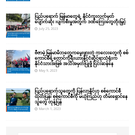
ပြည်ပရောက် မြန်မာတွေရဲ့ နိုင်ငံကူးလက်မှတ်
ပျောက်ဆုံး ၊ပျက်စီးမှုအတွက် ဒဏ်ကြေးတွေတိုးမြှင့်
July 25, 2023
ဗီဇာမဲ့ မြန်မာမိဘတွေကမွေးဖွားတဲ့ ကလေးတွေကို စစ်
ကောင်စီရဲ့တောင်ကိုရီးယားနိုင်ငံဆိုင်ရာသံရုံးက
နိုင်ငံသားအဖြစ် အသိအမှတ်ပြုဖို့ ငြင်းဆန်နေ
May 9, 2023
ပြည်ပရောက်သူတွေကို ပြန်လာနိုင်ဟု စစ်ကောင်စီ
ထုတ်ပြန်၊ စစ်ကောင်စီကို မယုံကြည်ဟု တိမ်းရှောင်နေ
သူတွေ တုန့်ပြန်
March 1, 2023