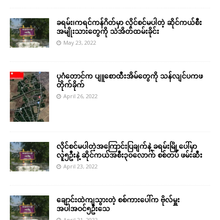
ခရမ်း၊ကရင်ကန်ဂိတ်မှာ လိုင်စင်မပါတဲ့ ဆိုင်ကယ်စီး
အမျိုးသားတွေကို သဲအိတ်ထမ်းခိုင်း
May 23, 2022
ပုဂံတောင်က ပျူစောထီးအိမ်တွေကို သန်လျင်ပကဖ
တိုက်ခိုက်
April 26, 2022
လိုင်စင်မပါတဲ့အကြောင်းပြချက်နဲ့ ခရမ်းမြို့ပေါ်မှာ
လူ၅ဦးနဲ့ ဆိုင်ကယ်အစီး၃၀လောက် စစ်တပ် ဖမ်းဆီး
April 23, 2022
ချောင်းထဲကျသွားတဲ့ စစ်ကားပေါ်က ဗိုလ်မှူး
အပါအဝင်၅ဦးသေ
April 21, 2022