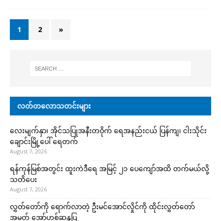
1
2
»
လတ်တလောသတင်းများ
လေးမျက်နှာ၊ အိုင်သပြုအနီးတဝိုက် ရေအနည်းငယ် ပြန်ကျ၊ ငါးသိုင်း
ချောင်းမြို့ပေါ် ရေတက်
August 7, 2026
ရန်ကုန်မြစ်အတွင်း ထူးကဲဒီရေ အ​မြင့် ၂၁ ပေကျော်အထိ တက်မယ်လို့
သတိပေး
August 7, 2026
လွှတ်တော်ကို ရောက်လာတဲ့ ဦးမင်အောင်လှိုင်ကို ထိုင်းလွှတ်တော်
အမတ် အော်ဟစ်ဆန္ဒပြ