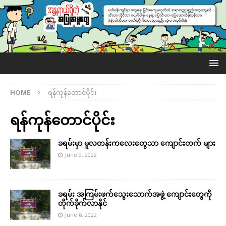
HOME
ရန်ကုန်တောင်ပိုင်း
ရန်ကုန်တောင်ပိုင်း
ခရမ်းမှာ မူလတန်းကလေးတွေသာ ကျောင်းတက် များ
June 9, 2022
ခရမ်း အကြမ်းဖက်သွေးသောက်အဖွဲ့ ကျောင်းတွေကို
တိုက်ခိုက်လာနိုင်
June 6, 2022