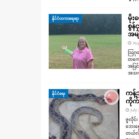
မို
နိုင်ငံတကာရေးရာ
စွန်
အမျ
Aug
သြဂုတ
တကောင
အပြင်
အသက် 
ကန့်
နိုင်ငံရေး
ကိုက
July
ဇူလိုင်
ဘေးရှေ
တယ်လို