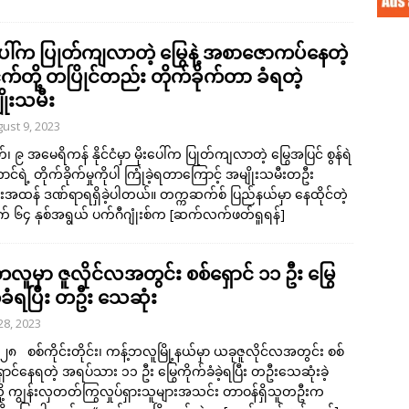
းပေါ်က ပြုတ်ကျလာတဲ့ မြွေနဲ့ အစာဇောကပ်နေတဲ့
ငှက်တို့ တပြိုင်တည်း တိုက်ခိုက်တာ ခံရတဲ့
ိုးသမီး
ust 9, 2023
်၊ ၉ အမေရိကန် နိုင်ငံမှာ မိုးပေါ်က ပြုတ်ကျလာတဲ့ မြွေအပြင် စွန်ရဲ
်ရဲ့ တိုက်ခိုက်မှုကိုပါ ကြုံခဲ့ရတာကြောင့် အမျိုးသမီးတဦး
းအထန် ဒဏ်ရာရရှိခဲ့ပါတယ်။ တက္ကဆက်စ် ပြည်နယ်မှာ နေထိုင်တဲ့
၆၄ နှစ်အရွယ် ပက်ဂီဂျုံးစ်က
[ဆက်လက်ဖတ်ရှုရန်]
ဘလူမှာ ဇူလိုင်လအတွင်း စစ်ရှောင် ၁၁ ဦး မြွေ
်ခံရပြီး တဦး သေဆုံး
 28, 2023
၊ ၂၈ စစ်ကိုင်းတိုင်း၊ ကန့်ဘလူမြို့နယ်မှာ ယခုဇူလိုင်လအတွင်း စစ်
ာင်နေရတဲ့ အရပ်သား ၁၁ ဦး မြွေကိုက်ခံခဲ့ရပြီး တဦးသေဆုံးခဲ့
့ ကျွန်းလှတတ်ကြွလှုပ်ရှားသူများအသင်း တာဝန်ရှိသူတဦးက