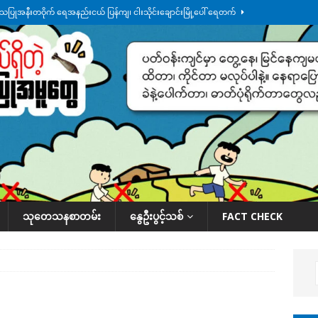
်သပြုအနီးတဝိုက် ရေအနည်းငယ် ပြန်ကျ၊ ငါးသိုင်းချောင်းမြို့ပေါ် ရေတက်
်း ထူးကဲဒီရေ အ​မြင့် ၂၁ ပေကျော်အထိ တက်မယ်လို့ သတိပေး
ဒေသအလိုက်
က်လာတဲ့ ဦးမင်အောင်လှိုင်ကို ထိုင်းလွှတ်တော်အမတ် အော်ဟစ်ဆန္ဒပြ
်ရက်မြောက်နေ့မှာ ငသိုင်းချောင်းမြို့ကို ရေစတင်ရောက်ရှိ
ဒေသအလိုက် သတင်း
ု ဥပဒေ ပိုမိုတင်းကြပ်သွားမယ်လို့ ထိုင်းဝန်ကြီး ကတိပြု
နိုင်ငံတကာရေးရာ
သုတေသနစာတမ်း
နွေဦးပွင့်သစ်
FACT CHECK