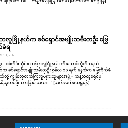
ု ပြောပါတယ်။ “ ကန့်ဘလူမြို့နယ်ထဲမှာ
[ဆက်လက်ဖတ်ရှုရန်]
်ဘလူမြို့နယ်က စစ်ရှောင်အမျိုးသမီးတဦး မြွေ
်ခံရ
e 13, 2023
၁၃ စစ်ကိုင်းတိုင်း၊ ကန့်ဘလူမြို့နယ်၊ ကိုးတောင်ဘို့တိုက်နယ်
းက စစ်ရှောင်အမျိုးသမီးတဦး ဇွန်လ ၁၁ ရက် မနက်က မြွေကိုက်ခံ
ယ်လို့ ကျွန်းလှတက်ကြွလှုပ်ရှားသူများအဖွဲ့ – ကန့်ဘလူခရိုင်မှ
်ရှိသူတစ်ဦးက ပြောပါတယ်။ ”
[ဆက်လက်ဖတ်ရှုရန်]