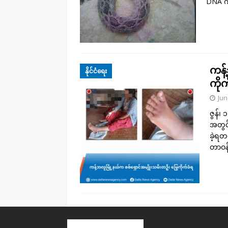
DNA ကိ
ကန့
နိုင်ငံရေး
ကိုက
Jun
ဇွန်၊ 
အတွင်
ခဲ့ရတ
တာဝန