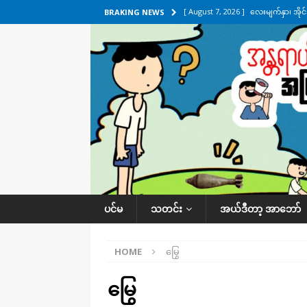
[ August 7, 2026 ]
လေးမျက်နှာ၊ အိုင
BRAKING NEWS
ဒေသအလိုက် သတင်းကဏ္ဍ
[ August 7, 2026 ]
ရန်ကုန်မြစ်အတွင
သတင်းကဏ္ဍ
[ August 7, 2026 ]
လွှတ်တော်ကို ရော
UNCATEGORIZED
[ August 6, 2026 ]
တာကျိုးပြီး ခုနှစ
ကဏ္ဍ
[ August 8, 2026 ]
သေနတ်ကိုင်ဆောင်မှ
ပင်မ
သတင်း
အယ်ဒီတာ့ အာဘော်
HOME
မြွေ
မြွေ