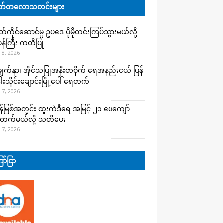
်တလောသတင်းများ
ကိုင်ဆောင်မှု ဥပဒေ ပိုမိုတင်းကြပ်သွားမယ်လို့
းဝန်ကြီး ကတိပြု
 8, 2026
က်နှာ၊ အိုင်သပြုအနီးတဝိုက် ရေအနည်းငယ် ပြန်
ါးသိုင်းချောင်းမြို့ပေါ် ရေတက်
 7, 2026
န်မြစ်အတွင်း ထူးကဲဒီရေ အ​မြင့် ၂၁ ပေကျော်
တက်မယ်လို့ သတိပေး
 7, 2026
ာ်ငြာ