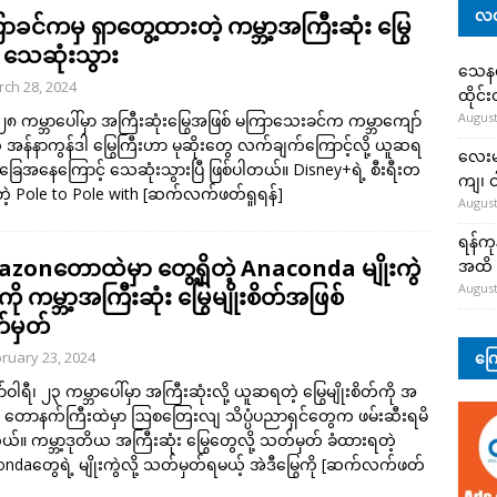
လတ
ာခင်ကမှ ရှာတွေ့ထားတဲ့ ကမ္ဘာ့အကြီးဆုံး မြွေ
း သေဆုံးသွား
သေနတ်
ch 28, 2024
ထိုင်
August
၂၈ ကမ္ဘာပေါ်မှာ အကြီးဆုံးမြွေအဖြစ် မကြာသေးခင်က ကမ္ဘာကျော်
 အန်နာကွန်ဒါ မြွေကြီးဟာ မုဆိုးတွေ လက်ချက်ကြောင့်လို့ ယူဆရ
လေးမျ
ခြေအနေကြောင့် သေဆုံးသွားပြီ ဖြစ်ပါတယ်။ Disney+ရဲ့ စီးရီးတ
ကျ၊ င
်တဲ့ Pole to Pole with
[ဆက်လက်ဖတ်ရှုရန်]
August
ရန်ကု
zonတောထဲမှာ တွေ့ရှိတဲ့ Anaconda မျိုးကွဲ
အထိ 
August
ို ကမ္ဘာ့အကြီးဆုံး မြွေမျိုးစိတ်အဖြစ်
မှတ်
ကြေ
ruary 23, 2024
်ဝါရီ၊ ၂၃ ကမ္ဘာပေါ်မှာ အကြီးဆုံးလို့ ယူဆရတဲ့ မြွေမျိုးစိတ်ကို အ
် တောနက်ကြီးထဲမှာ ဩစတြေးလျ သိပ္ပံပညာရှင်တွေက ဖမ်းဆီးရမိ
တယ်။ ကမ္ဘာ့ဒုတိယ အကြီးဆုံး မြွေတွေလို့ သတ်မှတ် ခံထားရတဲ့
ndaတွေရဲ့ မျိုးကွဲလို့ သတ်မှတ်ရမယ့် အဲဒီမြွေကို
[ဆက်လက်ဖတ်