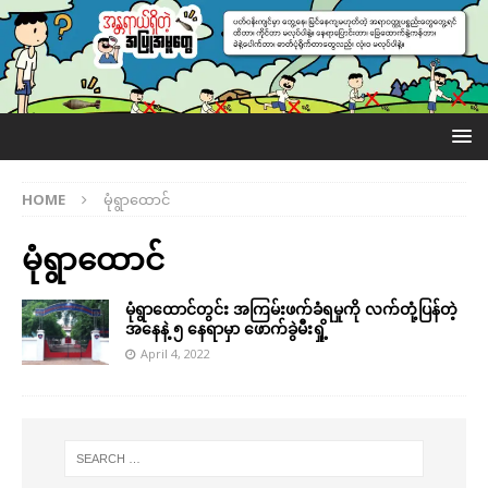
HOME
မုံရွာထောင်
မုံရွာထောင်
မုံရွာထောင်တွင်း အကြမ်းဖက်ခံရမှုကို လက်တုံ့ပြန်တဲ့
အနေနဲ့ ၅ နေရာမှာ ဖောက်ခွဲမီးရှို့
April 4, 2022