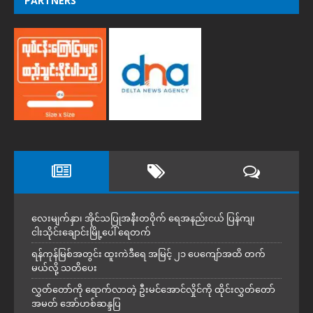
PARTNERS
လေးမျက်နှာ၊ အိုင်သပြုအနီးတဝိုက် ရေအနည်းငယ် ပြန်ကျ၊
ငါးသိုင်းချောင်းမြို့ပေါ် ရေတက်
ရန်ကုန်မြစ်အတွင်း ထူးကဲဒီရေ အ​မြင့် ၂၁ ပေကျော်အထိ တက်
မယ်လို့ သတိပေး
လွှတ်တော်ကို ရောက်လာတဲ့ ဦးမင်အောင်လှိုင်ကို ထိုင်းလွှတ်တော်
အမတ် အော်ဟစ်ဆန္ဒပြ