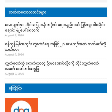
လတ်တလောသတင်းများ
လေးမျက်နှာ၊ အိုင်သပြုအနီးတဝိုက် ရေအနည်းငယ် ပြန်ကျ၊ ငါးသိုင်း
ချောင်းမြို့ပေါ် ရေတက်
August 7, 2026
ရန်ကုန်မြစ်အတွင်း ထူးကဲဒီရေ အ​မြင့် ၂၁ ပေကျော်အထိ တက်မယ်လို့
သတိပေး
August 7, 2026
လွှတ်တော်ကို ရောက်လာတဲ့ ဦးမင်အောင်လှိုင်ကို ထိုင်းလွှတ်တော်
အမတ် အော်ဟစ်ဆန္ဒပြ
August 7, 2026
ကြော်ငြာ