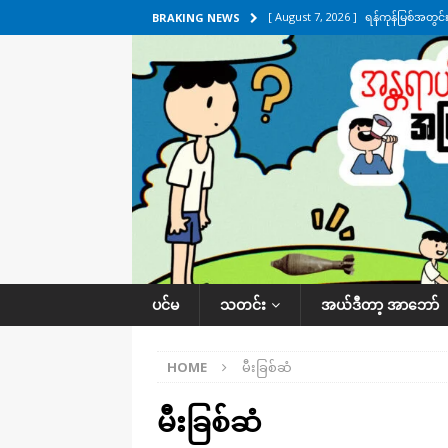
[ August 7, 2026 ]
ရန်ကုန်မြစ်အတွင
BRAKING NEWS
သတင်းကဏ္ဍ
[ August 7, 2026 ]
လွှတ်တော်ကို ရော
UNCATEGORIZED
[ August 6, 2026 ]
တာကျိုးပြီး ခုနှစ
ကဏ္ဍ
[ August 6, 2026 ]
လေးမျက်နှာမှာ ရ
အလိုက် သတင်းကဏ္ဍ
[ August 7, 2026 ]
လေးမျက်နှာ၊ အိုင
ပင်မ
သတင်း
အယ်ဒီတာ့ အာဘော်
ဒေသအလိုက် သတင်းကဏ္ဍ
HOME
မီးခြစ်ဆံ
မီးခြစ်ဆံ