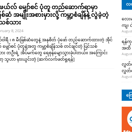
လတ
င်ဖယ်လ် မျှော်စင် ပုံတူ တည်ဆောက်ရာမှာ
ြစ်ဆံ အမျိုးအစားမှားလို့ ကမ္ဘာ့စံချိန်နဲ့ လွဲခဲ့တဲ့
လေးမျ
်သစ်သား
ကျ၊ င
ruary 8, 2024
August
်ဝါရီ ၊ ၈ မီးခြစ်ဆံတွေနဲ့ အနုစိတ် ပုံဖော် တည်ဆောက်ထားတဲ့ အိုင်
ရန်ကု
မျှော်စင် ပုံတူနဲ့အတူ ကမ္ဘာ့စံချိန်သစ် တင်ချင်တဲ့ ပြင်သစ်
အထိ 
ငံသား တဦးရဲ့ အိပ်မက်တွေ ရေစုန်မျောသွားခဲ့ပါတယ်။ အကြောင်း
August
 သူဟာ မှားယွင်းတဲ့
[ဆက်လက်ဖတ်ရှုရန်]
လွှတ်
လွှတ
August
ကြေ