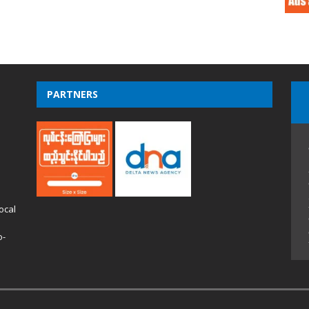
PARTNERS
ocal
o-