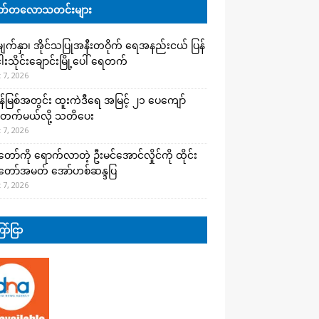
်တလောသတင်းများ
က်နှာ၊ အိုင်သပြုအနီးတဝိုက် ရေအနည်းငယ် ပြန်
ါးသိုင်းချောင်းမြို့ပေါ် ရေတက်
 7, 2026
န်မြစ်အတွင်း ထူးကဲဒီရေ အ​မြင့် ၂၁ ပေကျော်
တက်မယ်လို့ သတိပေး
 7, 2026
တော်ကို ရောက်လာတဲ့ ဦးမင်အောင်လှိုင်ကို ထိုင်း
်တော်အမတ် အော်ဟစ်ဆန္ဒပြ
 7, 2026
ာ်ငြာ