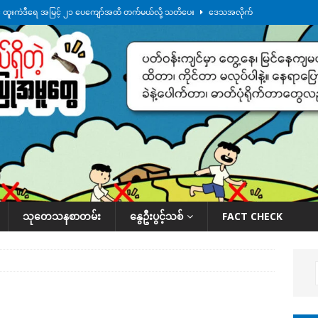
်း ထူးကဲဒီရေ အ​မြင့် ၂၁ ပေကျော်အထိ တက်မယ်လို့ သတိပေး
ဒေသအလိုက်
က်လာတဲ့ ဦးမင်အောင်လှိုင်ကို ထိုင်းလွှတ်တော်အမတ် အော်ဟစ်ဆန္ဒပြ
်ရက်မြောက်နေ့မှာ ငသိုင်းချောင်းမြို့ကို ရေစတင်ရောက်ရှိ
ဒေသအလိုက် သတင်း
ေဘေးကူနေတဲ့ ငသိုင်းချောင်းဒေသခံ လူငယ်တဦး ရေစီးနဲ့မျောပါသေဆုံး
ဒေသ
်သပြုအနီးတဝိုက် ရေအနည်းငယ် ပြန်ကျ၊ ငါးသိုင်းချောင်းမြို့ပေါ် ရေတက်
သုတေသနစာတမ်း
နွေဦးပွင့်သစ်
FACT CHECK