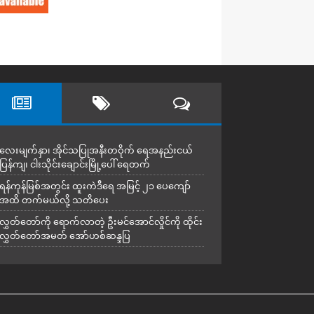
လေးမျက်နှာ၊ အိုင်သပြုအနီးတဝိုက် ရေအနည်းငယ်
ပြန်ကျ၊ ငါးသိုင်းချောင်းမြို့ပေါ် ရေတက်
ရန်ကုန်မြစ်အတွင်း ထူးကဲဒီရေ အ​မြင့် ၂၁ ပေကျော်
အထိ တက်မယ်လို့ သတိပေး
လွှတ်တော်ကို ရောက်လာတဲ့ ဦးမင်အောင်လှိုင်ကို ထိုင်း
လွှတ်တော်အမတ် အော်ဟစ်ဆန္ဒပြ