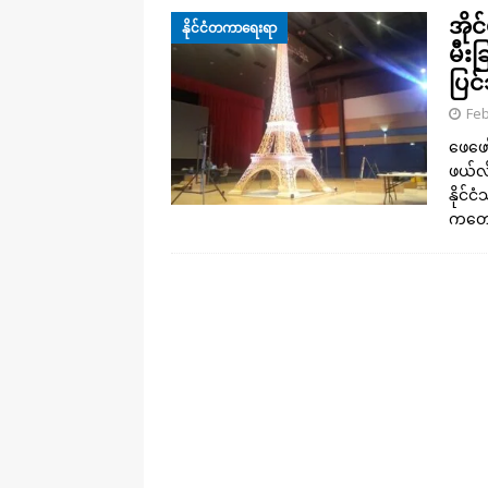
အို
နိုင်ငံတကာရေးရာ
မီးခ
ပြင
Feb
ဖေဖော
ဖယ်လ် 
နိုင်
ကတော့