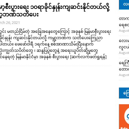
လတ
မာ့စီးပွားရေး ၁၀ရာခိုင်နှုန်းကျဆင်းနိုင်တယ်လို့
ဘာ့ဘဏ်သတိပေး
တာကျို
ch 26, 2021
ရေစတ
August
ငံတွင်း မတည်ငြိမ်တဲ့ အခြေအနေတွေကြောင့် အခုနှစ် မြန်မာစီ့းပွားရေး
ိုင်နှုန်း ကျဆင်းနိုင်တယ်လို့ ကမ္ဘာ့ဘဏ်က သတိပေးကြေညာ
လေးမျ
ပါတယ်။ ဖေဖော်ဝါရီ ၁ရက်နေ့ စစ်အာဏာသိမ်းပြီးနောက်
လူငယ်
ုံးကျွတ်သပိတ်တွေ ၊ ဆန္ဒပြပွဲတွေနဲ့ အရေးယူပိတ်ဆို့မှုတွေ
August
င်နေရတဲ့ မြန်မာနိုင်ငံမှာ အခုနှစ် စီးပွားရေး
[ဆက်လက်ဖတ်ရှုရန်]
ရေကြီ
တော
August
ကြေ