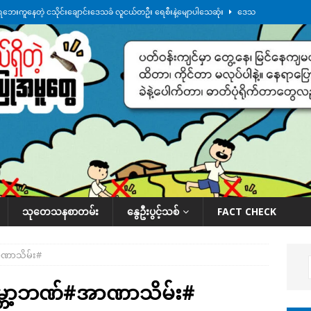
ေဘေးကူနေတဲ့ ငသိုင်းချောင်းဒေသခံ လူငယ်တဦး ရေစီးနဲ့မျောပါသေဆုံး
ဒေသ
မျက်နှာမှာ ဖုန်းလိုင်းတွေ ပြတ်တောက်နေ
ဒေသအလိုက် သတင်းကဏ္ဍ
ားမှန်ခွဲခံရတာတွေ ဆက်တိုက်ဖြစ်
ဒေသအလိုက် သတင်းကဏ္ဍ
စမ်းသပ်မှုကို မြောက်ကိုရီးယား ဝေဖန်
နိုင်ငံတကာရေးရာ
်ရက်မြောက်နေ့မှာ ငသိုင်းချောင်းမြို့ကို ရေစတင်ရောက်ရှိ
ဒေသအလိုက် သတင်း
သုတေသနစာတမ်း
နွေဦးပွင့်သစ်
FACT CHECK
ာဏာသိမ်း#
မ္ဘာ့ဘဏ်#အာဏာသိမ်း#