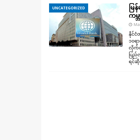
မြန်
UNCATEGORIZED
ကမ္
Mar
နိုင်
၁၀ရာခ
လိုက်
ပြည်လ
ရင်ဆို