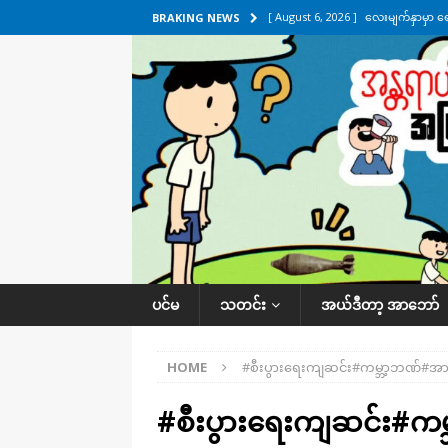
[ August 6, 2026 ]
လေးမျက်နှာမှာ ရ
BRAKING NEWS
အလိုက် သတင်းကဏ္ဍ
[ August 6, 2026 ]
ရေကြီးနေတဲ့ လေး
[ August 5, 2026 ]
ရန်ကုန်မြို့မှာ က
[ August 5, 2026 ]
ဂျပန်ရဲ့ ဒုံးကျည်
[ August 6, 2026 ]
တာကျိုးပြီး ခုနှစ
ကဏ္ဍ
ပင်မ
သတင်း
အယ်ဒီတာ့ အာဘော်
HOME
#စီးပွားရေးကျဆင်း#ကမ္ဘာ့ဘဏ်#အ
#စီးပွားရေးကျဆင်း#က