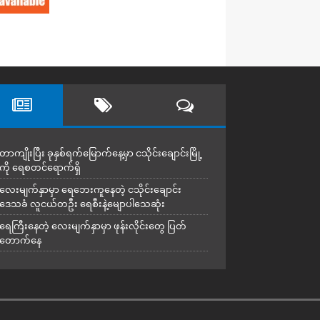
တာကျိုးပြီး ခုနှစ်ရက်မြောက်နေ့မှာ ငသိုင်းချောင်းမြို့
ကို ရေစတင်ရောက်ရှိ
လေးမျက်နှာမှာ ရေဘေးကူနေတဲ့ ငသိုင်းချောင်း
ဒေသခံ လူငယ်တဦး ရေစီးနဲ့မျောပါသေဆုံး
ရေကြီးနေတဲ့ လေးမျက်နှာမှာ ဖုန်းလိုင်းတွေ ပြတ်
တောက်နေ