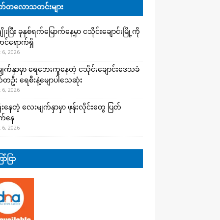
်တလောသတင်းများ
းပြီး ခုနှစ်ရက်မြောက်နေ့မှာ ငသိုင်းချောင်းမြို့ကို
င်ရောက်ရှိ
 6, 2026
က်နှာမှာ ရေဘေးကူနေတဲ့ ငသိုင်းချောင်းဒေသခံ
တဦး ရေစီးနဲ့မျောပါသေဆုံး
 6, 2026
းနေတဲ့ လေးမျက်နှာမှာ ဖုန်းလိုင်းတွေ ပြတ်
က်နေ
 6, 2026
ာ်ငြာ