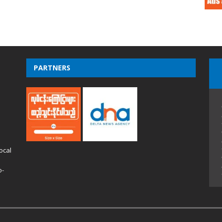
PARTNERS
ocal
o-