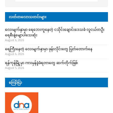
လတ်တလောသတင်းများ
လေးမျက်နှာမှာ ရေဘေးကူနေတဲ့ ငသိုင်းချောင်းဒေသခံ လူငယ်တဦး
ရေစီးနဲ့မျောပါသေဆုံး
August 6, 2026
ရေကြီးနေတဲ့ လေးမျက်နှာမှာ ဖုန်းလိုင်းတွေ ပြတ်တောက်နေ
August 6, 2026
ရန်ကုန်မြို့မှာ ကားမှန်ခွဲခံရတာတွေ ဆက်တိုက်ဖြစ်
August 5, 2026
ကြော်ငြာ