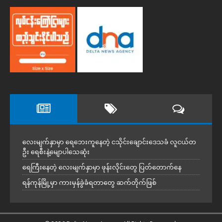
လေးမျက်နှာမှာ ရေဘေးကူနေတဲ့ ငသိုင်းချောင်းဒေသခံ လူငယ်တ
ဦး ရေစီးနဲ့မျောပါသေဆုံး
ရေကြီးနေတဲ့ လေးမျက်နှာမှာ ဖုန်းလိုင်းတွေ ပြတ်တောက်နေ
ရန်ကုန်မြို့မှာ ကားမှန်ခွဲခံရတာတွေ ဆက်တိုက်ဖြစ်