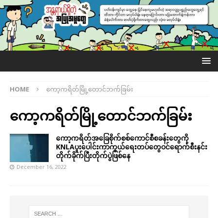
HOME
ကော့ကရိတ်မြို့တောင်ဘက်ခြမ်း
ကော့ကရိတ်မြို့တောင်ဘက်ခြမ်း
ကော့ကရိတ်အခြေစိုက်စစ်ကောင်စီစခန်းတွေကို
KNLAပူးပေါင်းကာကွယ်ရေးတပ်တွေဝင်ရောက်စီးနင်း
တိုက်ခိုက်ပြီးတိုက်ပွဲဖြစ်နေ
December 16, 2022