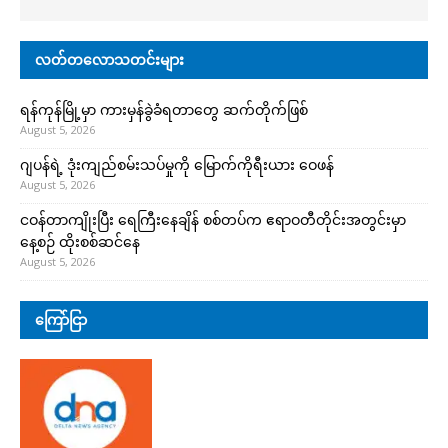
လတ်တလောသတင်းများ
ရန်ကုန်မြို့မှာ ကားမှန်ခွဲခံရတာတွေ ဆက်တိုက်ဖြစ်
August 5, 2026
ဂျပန်ရဲ့ ဒုံးကျည်စမ်းသပ်မှုကို မြောက်ကိုရီးယား ဝေဖန်
August 5, 2026
ငဝန်တာကျိုးပြီး ရေကြီးနေချိန် စစ်တပ်က ဧရာဝတီတိုင်းအတွင်းမှာ
နေ့စဉ် ထိုးစစ်ဆင်နေ
August 5, 2026
ကြော်ငြာ