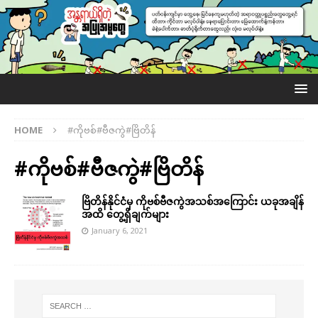
HOME
#ကိုဗစ်#ဗီဇကွဲ#ဗြိတိန်
#ကိုဗစ်#ဗီဇကွဲ#ဗြိတိန်
ဗြိတိန်နိုင်ငံမှ ကိုဗစ်ဗီဇကွဲအသစ်အကြောင်း ယခုအချိန်
အထိ တွေ့ရှိချက်များ
January 6, 2021