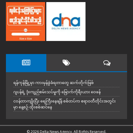
ရန်ကုန်မြို့မှာ ကားမှန်ခွဲခံရတာတွေ ဆက်တိုက်ဖြစ်
ဂျပန်ရဲ့ ဒုံးကျည်စမ်းသပ်မှုကို မြောက်ကိုရီးယား ဝေဖန်
ငဝန်တာကျိုးပြီး ရေကြီးနေချိန် စစ်တပ်က ဧရာဝတီတိုင်းအတွင်း
မှာ နေ့စဉ် ထိုးစစ်ဆင်နေ
© 2026 Delta News Agency. All Rights Reserved.