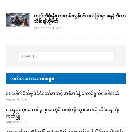
ကယ်လီဖိုးနီးယားကမ်းလွန်ပင်လယ်ပြင်မှာ ရေနံလီတာ
သိန်းချီယိုဖိတ်
October 4, 2021
လတ်တလောသတင်းများ
ရေပေါက်ပိတ်ဖို့ နိုင်ငံတော်အဆင့် အစီအမံနဲ့ ဆောင်ရွက်နေပါတယ်
August 8, 2026
သေနတ်ကိုင်ဆောင်မှု ဥပဒေ ပိုမိုတင်းကြပ်သွားမယ်လို့ ထိုင်းဝန်ကြီး
ကတိပြု
August 8, 2026