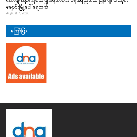
လေးမျက်နှာ၊ အိုင်သပြုအနီးတဝိုက် ရေအနည်းငယ် ပြန်ကျ၊ ငါးသိုင်း
ချောင်းမြို့ပေါ် ရေတက်
August 7, 2026
ကြော်ငြာ