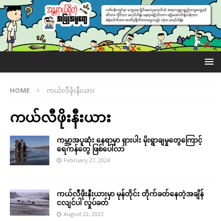
HOME
ကယ်လီဖိုးနီးယား
ကယ်လီဖိုးနီးယား
ကမ္ဘာ့အပူဆုံး နေရာမှာ ရှားပါး မိုးရွာချမှုတွေကြောင့်
ရေကန်တွေ ဖြစ်ပေါ်လာ
February 27, 2024
ကယ်လီဖိုးနီးယားမှာ မုန်တိုင်း တိုက်ခတ်နေတဲ့အချိန်
ငလျင်ပါ လှုပ်ခတ်
August 22, 2023