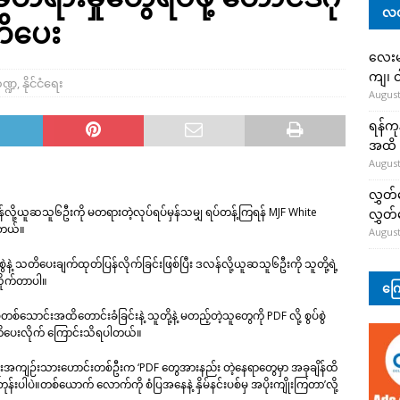
လတ
တိပေး
လေးမျ
ကျ၊ င
ဏ္ဍ
,
နိုင်ငံရေး
August
ရန်ကု
အထိ 
August
လွှတ်
ဒလန်လို့ယူဆသူ၆ဦးကို မတရားတဲ့လုပ်ရပ်မှန်သမျှ ရပ်တန့်ကြရန် MJF White
လွှတ
ါတယ်။
August
သတိပေးချက်ထုတ်ပြန်လိုက်ခြင်းဖြစ်ပြီး ဒလန်လို့ယူဆသူ၆ဦးကို သူတို့ရဲ့
လိုက်တာပါ။
ကြေ
သောင်းအထိတောင်းခံခြင်းနဲ့ သူတို့နဲ့ မတည့်တဲ့သူတွေကို PDF လို့ စွပ်စွဲ
 သတိပေးလိုက် ကြောင်းသိရပါတယ်။
်ငံရေးအကျဉ်းသားဟောင်းတစ်ဦးက ‘PDF တွေအားနည်း တဲ့နေရာတွေမှာ အခုချိန်ထိ
တုန်းပါပဲ။တစ်ယောက် လောက်ကို စံပြအနေနဲ့ နှိမ်နင်းပစ်မှ အပိုးကျိုးကြတာ’လို့