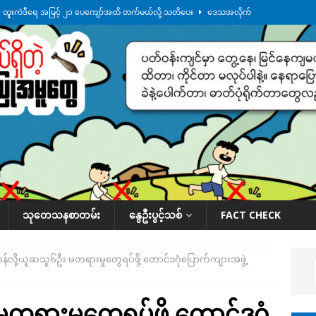
်း ထူးကဲဒီရေ အ​မြင့် ၂၁ ပေကျော်အထိ တက်မယ်လို့ သတိပေး
ဒေသအလိုက်
က်လာတဲ့ ဦးမင်အောင်လှိုင်ကို ထိုင်းလွှတ်တော်အမတ် အော်ဟစ်ဆန္ဒပြ
်ရက်မြောက်နေ့မှာ ငသိုင်းချောင်းမြို့ကို ရေစတင်ရောက်ရှိ
ဒေသအလိုက် သတင်း
ေဘေးကူနေတဲ့ ငသိုင်းချောင်းဒေသခံ လူငယ်တဦး ရေစီးနဲ့မျောပါသေဆုံး
ဒေသ
်သပြုအနီးတဝိုက် ရေအနည်းငယ် ပြန်ကျ၊ ငါးသိုင်းချောင်းမြို့ပေါ် ရေတက်
သုတေသနစာတမ်း
နွေဦးပွင့်သစ်
FACT CHECK
်လို့ယူဆသူ၆ဦး မတရားမှုတွေရပ်ဖို့ တောင်ဒဂုံပြောက်ကျားအဖွဲ့
ရားမှုတွေရပ်ဖို့ တောင်ဒဂုံ