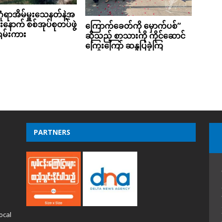
ုံရာအိမ်မှူးသေနတ်နဲ့အ
ီးနောက် စစ်အုပ်စုတပ်ဖွဲ့
ကြောက်ခေတ်ကို မှောက်ပစ်”
ရမ်းကား
ဆိုသည့် စာသားကို ကိုင်ဆောင်
ကြွေးကြော် ဆန္ဒပြခဲ့ကြ
PARTNERS
ocal