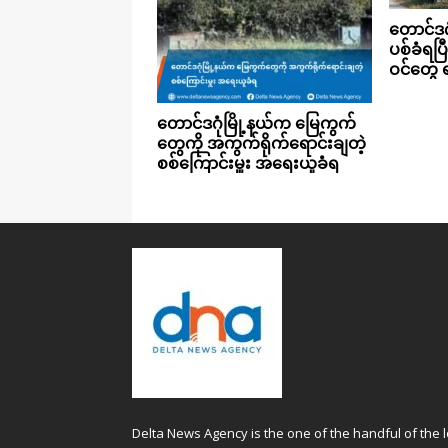
တောင်ဒဂ
ပစ်ခံရပြ
ဝင်တွေ 
တောင်ဒဂုံမြို့နယ်က မြေကွက်
တွေကို အကွက်ရိုက်ရောင်းချတဲ့
စစ်ကြောင်းမှူး အရေးယူခံရ
Delta News Agency is the one of the handful of the l