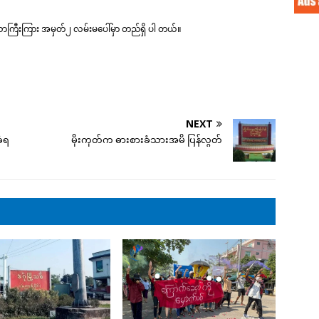
သာကြီးကြား အမှတ်၂ လမ်းမပေါ်မှာ တည်ရှိ ပါ တယ်။
NEXT
ဲခံရ
မိုးကုတ်က ဓားစားခံသားအမိ ပြန်လွတ်