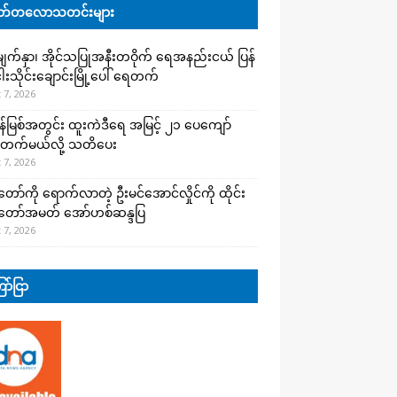
်တလောသတင်းများ
က်နှာ၊ အိုင်သပြုအနီးတဝိုက် ရေအနည်းငယ် ပြန်
ါးသိုင်းချောင်းမြို့ပေါ် ရေတက်
 7, 2026
န်မြစ်အတွင်း ထူးကဲဒီရေ အ​မြင့် ၂၁ ပေကျော်
တက်မယ်လို့ သတိပေး
 7, 2026
တော်ကို ရောက်လာတဲ့ ဦးမင်အောင်လှိုင်ကို ထိုင်း
်တော်အမတ် အော်ဟစ်ဆန္ဒပြ
 7, 2026
ာ်ငြာ