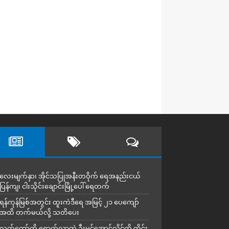
လေးမျက်နှာ၊ အိုင်သပြုအနီးတဝိုက် ရေအနည်းငယ်
ပြန်ကျ၊ ငါးသိုင်းချောင်းမြို့ပေါ် ရေတက်
ရန်ကုန်မြစ်အတွင်း ထူးကဲဒီရေ အ​မြင့် ၂၁ ပေကျော်
အထိ တက်မယ်လို့ သတိပေး
လွှတ်တော်ကို ရောက်လာတဲ့ ဦးမင်အောင်လှိုင်ကို ထိုင်း