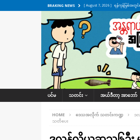
[ August 7, 2026 ]
ရန်ကုန်မြစ်အတွင
BRAKING NEWS
သတင်းကဏ္ဍ
[ August 7, 2026 ]
လွှတ်တော်ကို ရော
UNCATEGORIZED
[ August 6, 2026 ]
တာကျိုးပြီး ခုနှစ
ကဏ္ဍ
[ August 6, 2026 ]
လေးမျက်နှာမှာ ရ
အလိုက် သတင်းကဏ္ဍ
[ August 7, 2026 ]
လေးမျက်နှာ၊ အိုင
ပင်မ
သတင်း
အယ်ဒီတာ့ အာဘော်
ဒေသအလိုက် သတင်းကဏ္ဍ
HOME
ဒေသအလိုက် သတင်းကဏ္ဍ
ဒလန
သတိပေး
ဒလန်လို့ယူဆသူ၆ဦး မတ