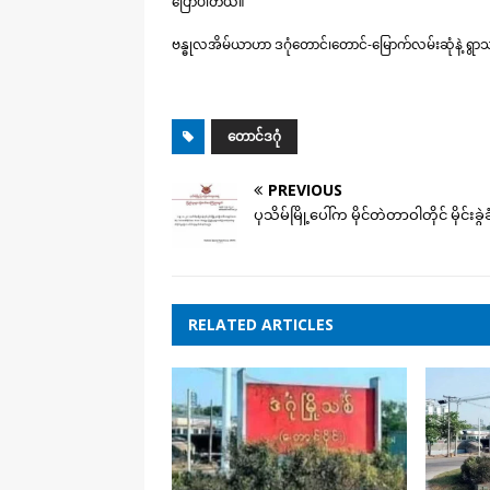
ပြောပါတယ်။
ဗန္ဓုလအိမ်ယာဟာ ဒဂုံတောင်၊တောင်-မြောက်လမ်းဆုံနဲ့ ရွာ
တောင်ဒဂုံ
PREVIOUS
ပုသိမ်မြို့ပေါ်က မိုင်တဲတာဝါတိုင် မိုင်းခွ
RELATED ARTICLES