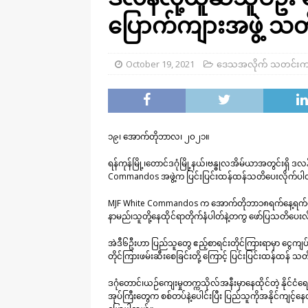
ပြောက်ကျားအဖွဲ့ သ
October 19, 2021
ဒေသအလိုက် သတင်းက
၁၉၊ အောက်တိုဘာလ၊ ၂၀၂၁။
ရန်ကုန်မြို့၊တောင်ဒဂုံမြို့နယ်၊ဗန္ဓုလအိမ်ယာအတွင်းရှိ 
Commandos အဖွဲ့က ပြင်းပြင်းထန်ထန်သတိပေးလိုက်ပ
MJF White Commandos က အောက်တိုဘာ၁၈ရက်နေ့ရက်စွဲနဲ့ 
နာမည်၊သူတို့နေထိုင်ရာတိုက်နံပါတ်နဲ့တကွ ဖော်ပြသတိပေး
အဲဒီ၆ဦးဟာ ပြည်သူတွေ ဧည့်စာရင်းတိုင်ကြားရာမှာ ငွေကျပ်တစ်
တိုင်ကြားဖမ်းဆီးစေခြင်းတို့ ကြောင့် ပြင်းပြင်းထန်ထန်
ဒဂုံတောင်၊ယဉ်ကျေးမှုတက္ကသိုလ်အနီးမှာနေထိုင်တဲ့ နိုင
အုပ်ကြီးတွေက စစ်တပ်နဲ့ပေါင်းပြီး ပြည်သူကိုအနိုင်ကျင့်နေ