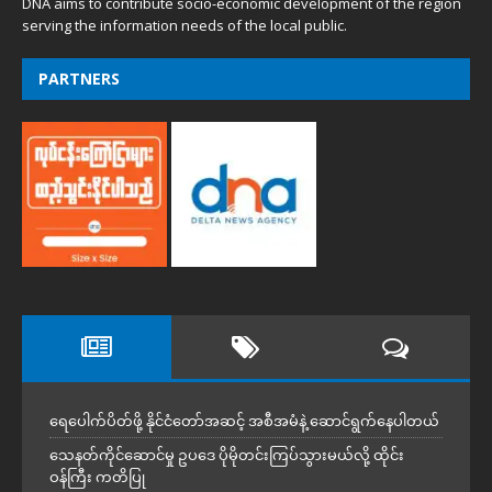
DNA aims to contribute socio-economic development of the region
serving the information needs of the local public.
PARTNERS
ရေပေါက်ပိတ်ဖို့ နိုင်ငံတော်အဆင့် အစီအမံနဲ့ ဆောင်ရွက်နေပါတယ်
သေနတ်ကိုင်ဆောင်မှု ဥပဒေ ပိုမိုတင်းကြပ်သွားမယ်လို့ ထိုင်း
ဝန်ကြီး ကတိပြု