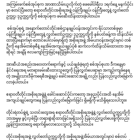
အကြမ်းဖက်စစ်အုပ်စုက အာဏာသိမ်းယူလိုက်တဲ့ ဖေဖေါ်ဝါရီလ ၁ရက်နေ့ မနက်ပိုင်း
မှာ စတင်ပြီးတော့ ဧရာဝတီတိုင်းအစိုးရအဖွဲ့ ဝန်ကြီးချုပ်၊ ဝန်ကြီးတွေနဲ့ လွှတ်တော်
ဥက္ကဌ၊ ဒုဥက္ကဌတို့ကို စစ်အုပ်စုက ဖမ်းဆီးထိန်းထားခဲ့ပါတယ်။
စစ်အုပ်စုရဲ့ အနောက်တောင်တိုင်းစစ်ဌာနချုပ်ဝန်းအတွင်းက ရိပ်သာတစ်ခုမှာ
ဝန်ကြီးချုပ်၊ ဝန်ကြီးတွေနဲ့ လွှတ်တော်ဥက္ကဌ၊ ဒုဥက္ကဌတို့ကို နှစ်ပတ်ခန့်ကာ ထိန်းသိမ်း
ထားပြီးနောက်မှာ တောင်ပေါ်လမ်းမှာရှိတဲ့ အစိုးရအဖွဲ့ အိမ်ယာဝန်းအတွင်းမှာပဲ တစ်
ဦးကို နေအိမ်တစ်ခုစီနဲ့ နေအိမ်အကျယ်ချုပ်ပုံစံ ဆက်လက်ထိန်းသိမ်းထားတာ အခု
ဆိုရင် အချိန် ၈လကျော်ကြာမြင့်နေပြီဖြစ်ပါတယ်။
အာဆီယံအစည်းအဝေးတက်ရောက်ခွင့် ပယ်ချခံခဲ့ရတဲ့ စစ်အုပ်စုဟာ ဒီကနေ့မှာ
နိုင်ငံရေးအရ မတရားဖမ်းဆီးထားသူတွေကို ပြန်လွှတ်ပေးရာမှာ အကျဉ်းကျခံနေရ
တဲ့ အမျိုးသားဒီမိုကရေစီအဖွဲ့ချုပ် ခေါင်းဆောင်အချို့လည်း ပြန်လည်လွတ်မြောက်
လာခဲ့ပါတယ်။
ဧရာဝတီတိုင်းအစိုးရအဖွဲ့နဲ့ ခေါင်းဆောင်ပိုင်းကတော့ အခုညပိုင်းအထိ နေအိမ်
အကျယ်ချုပ်တွေကနေ ပြန်လည်လွတ်မြောက်ခြင်း ရှိမရှိကို မသိရှိရသေးပါဘူး။
တိုင်းရဲတပ်ဖွဲ့ရဲ့ သတင်းတွေအရ ဧရာဝတီတိုင်းအစိုးရအဖွဲ့နဲ့ လွှတ်တော်ဥက္ကဌတို့ကို
ဘာအမှုမှ ဖွင့်လှစ်ပြီး တရားစွဲဆိုထားခြင်းမရှိသလို ပြန်လည်လွှတ်ပေးဖို့ကိုလည်း
ညွှန်ကြားတာတွေ ရောက်ရှိမလာသေးဘူးလို့ သိရပါတယ်။
တိုင်းအစိုးရအဖွဲ့ လွှတ်တော်ဥက္ကဌတို့ကို အစိုးရအဖွဲ့အိမ်ယာအတွင်းမှာပဲ စစ်တပ်