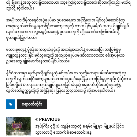
လုံခြုံရေးနဲ့အတူ ထားရှိထားတာဟာ ဘာ့ကြောင့်ထားရှိထားလဲဆိုတာကိုလည်း မသိရ
ဘူးလို့ ဆိုပါတယ်။
အမျိုးသားဒီမိုကရေစီအဖွဲ့ချုပ်မှာ ဥပဒေရေးရာ အကြံပေးအဖြစ်လုပ်ဆောင်ခဲ့သူ
တရားလွှတ်တော်ရှေ့နေတစ်ဦးကတော့ အခုလို ဘာအပြစ်မှမရှိဘဲ အကျယ်ချုပ်ချုပ်
နှောင်ထားတာဟာ လူ့အခွင့်အရေးနဲ့ ဥပဒေတွေကို ချိုးဖောက်တာဖြစ်တယ်လို့
မှတ်ချက်ပြုပါတယ်။
မိသားစုတွေနဲ့ ပုံမှန်ဆက်သွယ်ခွင့်ကို အကန့်အသတ်နဲ့ ပေးထားပြီး ဘာပြစ်မှုမှ
ကျူးလွန်ထားခြင်းမရှိသူတွေကို အကျယ်ချုပ်ဖမ်းဆီးထားတာဟာ စစ်အုပ်စုဟာ
ဥပဒေတွေ ချိုးဖောက်နေတာပဲဖြစ်ပါတယ်။
နိုင်ငံတကာမှာ မျက်နှာလိုချင်နေတဲ့ စစ်အုပ်စုဟာ သူတို့မတရားဖမ်းဆီးထားတဲ့ သူ
တွေကို လွှတ်ပေးပြီးတော့ နာမည်ကောင်းယူချင်နေချိန်မှာ ဘာပြစ်မှုမှလည်း စွဲဆိုထား
ခြင်းမရှိဘဲ မတရားအကျယ်ချုပ်ချထားခြင်းခံရတဲ့ ဧရာဝတီတိုင်းအစိုးရအဖွဲ့နဲ့
လွှတ်တော်ဥက္ကဌတို့ကို အမြန်ဆုံး ပြန်လည်လွှတ်ပေးဖို့ လိုအပ်နေပါတယ်။
ဧရာဝတီတိုင်း
PREVIOUS
အုပ်ကြီး ၄ဦးပဲ ကျန်တော့တဲ့ ခရမ်းမြို့မှာ မြို့နယ်ပြင်ပ
သွားလာဖို့ ထောက်ခံစာတောင်းနေ