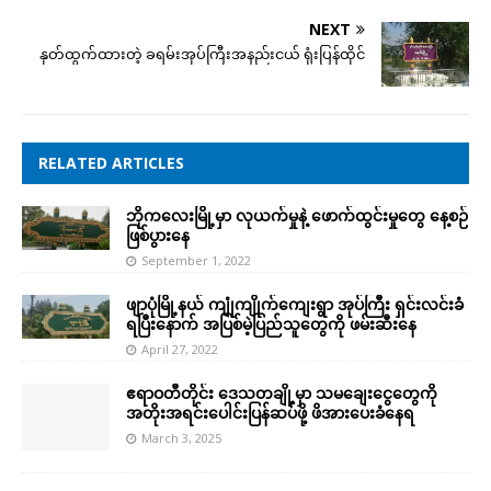
NEXT
နုတ်ထွက်ထားတဲ့ ခရမ်းအုပ်ကြီးအနည်းငယ် ရုံးပြန်ထိုင်
RELATED ARTICLES
ဘိုကလေးမြို့မှာ လုယက်မှုနဲ့ ဖောက်ထွင်းမှုတွေ နေ့စဉ်
ဖြစ်ပွား​နေ
September 1, 2022
ဖျာပုံမြို့နယ် ကျုံကျိုက်ကျေးရွာ အုပ်ကြီး ရှင်းလင်းခံ
ရပြီးနောက် အပြစ်မဲ့ပြည်သူတွေကို ဖမ်းဆီးနေ
April 27, 2022
ဧရာဝတီတိုင်း ဒေသတချို့မှာ သမချေးငွေတွေကို
အတိုးအရင်းပေါင်းပြန်ဆပ်ဖို့ ဖိအားပေးခံနေရ
March 3, 2025