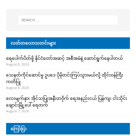
လတ်တလောသတင်းများ
ရေပေါက်ပိတ်ဖို့ နိုင်ငံတော်အဆင့် အစီအမံနဲ့ ဆောင်ရွက်နေပါတယ်
August 8, 2026
သေနတ်ကိုင်ဆောင်မှု ဥပဒေ ပိုမိုတင်းကြပ်သွားမယ်လို့ ထိုင်းဝန်ကြီး
ကတိပြု
August 8, 2026
လေးမျက်နှာ၊ အိုင်သပြုအနီးတဝိုက် ရေအနည်းငယ် ပြန်ကျ၊ ငါးသိုင်း
ချောင်းမြို့ပေါ် ရေတက်
August 7, 2026
ကြော်ငြာ