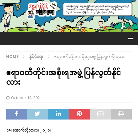
HOME
နိုင်ငံရေး
ဧရာဝတီတိုင်းအစိုးရအဖွဲ့ ပြန်လွတ်နိုင်လား
ဧရာဝတီတိုင်းအစိုးရအဖွဲ့ ပြန်လွတ်နိုင်
လား
October 18, 2021
၁၈၊ အောက်တိုဘာလ၊ ၂၀၂၁။