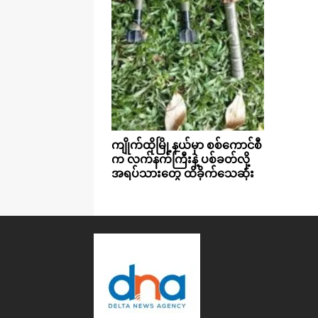
ကျိုက်ထိုမြို့နယ်မှာ စစ်ကောင်စီ
က လက်နက်ကြီးနဲ့ ပစ်ခတ်လို့
အရပ်သားတွေ ထိခိုက်သေဆုံး