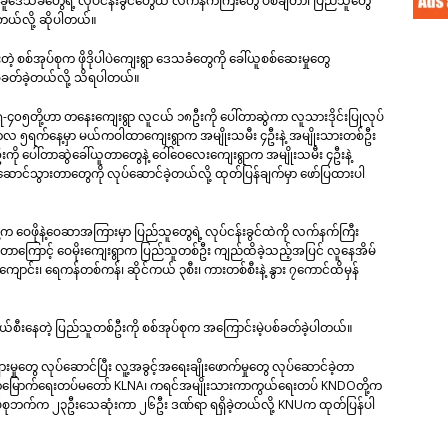
ခူဒေသခံတွေရဲ့ လုပ်ငန်းခွင်တွေထဲ လက်နက်ကြီးတွေ ပစ်ချတာ၊ ပြည်သူတွေ
့တယ်လို့ ဆိုပါတယ်။
စစ်အုပ်စုက ဖိုဒိုပါပဲကျေးရွာ ဒေသခံတွေကို ခေါ်ယူစစ်ဆေးမှုတွေ
ပစ်ခတ်ခဲ့တယ်လို့ သိရပါတယ်။
ရ-၄၀၅တို့ဟာ တနေးကျေးရွာ လူငယ် ၁၈ဦးကို ပေါ်တာဆွဲကာ လူသားဒိုင်းပြုလုပ်
တိုဘာလ ၅ရက်နေ့မှာ မယ်ကဝါထာကျေးရွာက အမျိုးသမီး ၄ဦးနဲ့ အမျိုးသားတစ်ဦး
ို ပေါ်တာဆွဲခေါ်ယူတာတွေနဲ့ ဝေါ်ဝေလေးကျေးရွာက အမျိုးသမီး ၄ဦးနဲ့
ာင်သွားတာတွေကို လုပ်ဆောင်ခဲ့တယ်လို့ ထုတ်ပြန်ချက်မှာ ဖော်ပြထားပါ
ဝေဖိုနဲ့ဝေဆာအကြားမှာ ပြည်သူတွေရဲ့ လုပ်ငန်းခွင်ထဲကို လက်နက်ကြီး
့တာကြောင့် ဝေမိုးကျေးရွာက ပြည်သူတစ်ဦး ကျည်ထိခဲ့သည့်အပြင် လူနေအိမ်
ျောင်း၊ ရေကန်တစ်ကန်၊ ဆိုင်ကယ် ၃စီး၊ ကားတစ်စီးနဲ့ နွား ၇ကောင်ထိမှန်
စီးနေတဲ့ ပြည်သူတစ်ဦးကို စစ်အုပ်စုက အကြောင်းမဲ့ပစ်ခတ်ခဲ့ပါတယ်။
းမှုတွေ လုပ်ဆောင်ပြီး လူ့အခွင့်အရေးချိုးဖောက်မှုတွေ လုပ်ဆောင်ခဲ့တာ
တ်မြောက်ရေးတပ်မတော် KLNA၊ ကရင်အမျိုးသားကာကွယ်ရေးတပ် KNDOတို့က
်အုပ်စုဘက်က ၂၃ဦးသေဆုံးကာ ၂၆ဦး ဒဏ်ရာ ရရှိခဲ့တယ်လို့ KNUက ထုတ်ပြန်ပါ