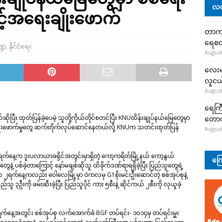
လတ
ွင့်အရေးချိုးဖောက်
တာကျို
ရေစတ
္ဍ
,
နိုင်ငံရေး
August
လေးမျ
လူငယ်
August
ရေကြီ
 ထုတ်ပြန်ခဲ့ပေမဲ့ သူတို့ကိုယ်တိုင်စတင်ပြီး KNUထိန်းချုပ်နယ်မြေတွေမှာ
တော
ေးချိုးဖောက်မှုတွေ ဆက်တိုက်လုပ်ဆောင်နေတယ်လို့ KNUက သတင်းထုတ်ပြန်
August
၁ရက်နေ့က ဒူးပလာယာခရိုင်အတွင်းမှာရှိတဲ့ ကော့ကရိတ်မြို့နယ် ကော့နွယ်
ကြေ
့ ပစ်ခဲ့တာကြောင့် နော်မချစ်ဆိုသူ ထိခိုက်ဒဏ်ရာရရှိခဲ့ပြီး ပြည်သူတွေရဲ့
၂ရက်နေ့ကလည်း ဝေါလေမြို့မှာ ဝဲကလမှ G1စိုးမင်းဦးဆောင်တဲ့ စစ်အုပ်စုနဲ့
ည်သူ ၃ဦးကို ဖမ်းဆီးခဲ့ပြီး ပြည်သူပိုင် ကား ၅စီးနဲ့ ဆိုင်ကယ် ၂စီးကို လုယူခဲ့
်နေ့အတွင်း စစ်အုပ်စု လက်အောက်ခံ BGF တပ်ရင်း- ၁၀၁၄မှ တပ်ရင်းမှူး