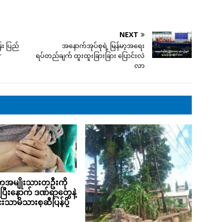
NEXT
်း ပြည်
အနောက်အုပ်စုရဲ့ မြန်မာ့အရေး
r
ရပ်တည်ချက် ထူးထူးခြားခြား ပြောင်းလဲ
လာ
ကအမျိုးသားတဦးကို
ပြီးနောက် ဒဏ်ရာတွေနဲ့
သာမိသားစုဆီပြန်ပို့