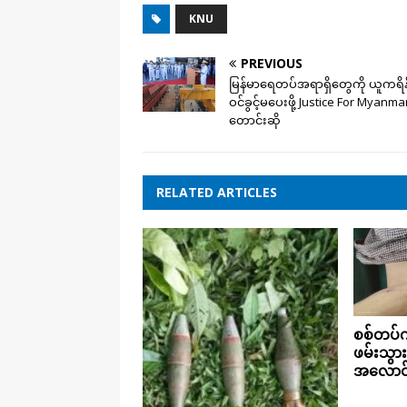
KNU
PREVIOUS
မြန်မာရေတပ်အရာရှိတွေကို ယူကရိန
ဝင်ခွင့်မပေးဖို့ Justice For Myanma
တောင်းဆို
RELATED ARTICLES
စစ်တပ်
ဖမ်းသွား
အလောင်း