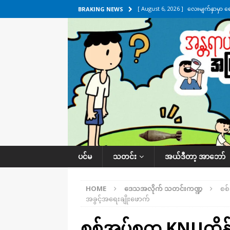
[ August 6, 2026 ]
လေးမျက်နှာမှာ ရ
BRAKING NEWS
အလိုက် သတင်းကဏ္ဍ
[ August 6, 2026 ]
ရေကြီးနေတဲ့ လေး
[ August 5, 2026 ]
ရန်ကုန်မြို့မှာ က
[ August 5, 2026 ]
ဂျပန်ရဲ့ ဒုံးကျည်
[ August 6, 2026 ]
တာကျိုးပြီး ခုနှစ
ကဏ္ဍ
ပင်မ
သတင်း
အယ်ဒီတာ့ အာဘော်
HOME
ဒေသအလိုက် သတင်းကဏ္ဍ
စစ်
အခွင့်အရေးချိုးဖောက်
စစ်အုပ်စုက KNUထိန်