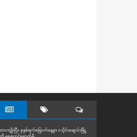
တာကျိုးပြီး ခုနှစ်ရက်မြောက်နေ့မှာ ငသိုင်းချောင်းမြို့
ကို ရေစတင်ရောက်ရှိ