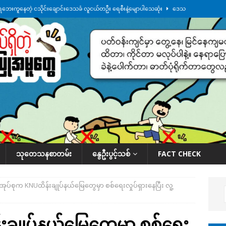
ေဘေးကူနေတဲ့ ငသိုင်းချောင်းဒေသခံ လူငယ်တဦး ရေစီးနဲ့မျောပါသေဆုံး
ဒေသ
မျက်နှာမှာ ဖုန်းလိုင်းတွေ ပြတ်တောက်နေ
ဒေသအလိုက် သတင်းကဏ္ဍ
ားမှန်ခွဲခံရတာတွေ ဆက်တိုက်ဖြစ်
ဒေသအလိုက် သတင်းကဏ္ဍ
စမ်းသပ်မှုကို မြောက်ကိုရီးယား ဝေဖန်
နိုင်ငံတကာရေးရာ
်ရက်မြောက်နေ့မှာ ငသိုင်းချောင်းမြို့ကို ရေစတင်ရောက်ရှိ
ဒေသအလိုက် သတင်း
သုတေသနစာတမ်း
နွေဦးပွင့်သစ်
FACT CHECK
အုပ်စုက KNUထိန်းချုပ်နယ်မြေတွေမှာ စစ်ရေးလှုပ်ရှားနေပြီး လူ့
းချုပ်နယ်မြေတွေမှာ စစ်ရေး