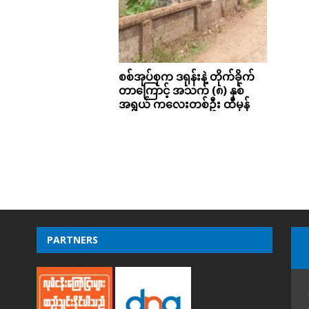
စစ်အုပ်စုက ဒရုန်းနဲ့ တိုက်ခိုက်
တာကြောင့် အသက် (၈) နှစ်
အရွယ် ကလေးတစ်ဦး ထိမှန်
PARTNERS