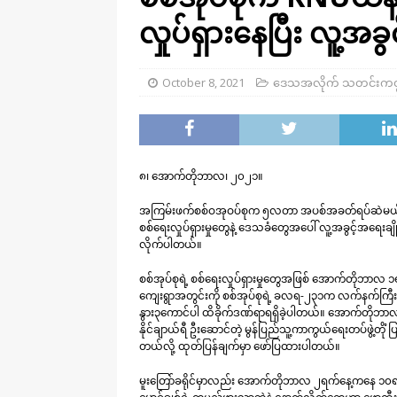
လှုပ်ရှားနေပြီး လူ့အခ
October 8, 2021
ဒေသအလိုက် သတင်းကဏ
၈၊ အောက်တိုဘာလ၊ ၂၀၂၁။
အကြမ်းဖက်စစ်ဝအုဝပ်စုက ၅လတာ အပစ်အခတ်ရပ်ဆဲမယ်ဆိုပြီး
စစ်ရေးလှုပ်ရှားမှုတွေနဲ့ ဒေသခံတွေအပေါ် လူ့အခွင့်အရ
လိုက်ပါတယ်။
စစ်အုပ်စုရဲ့ စစ်ရေးလှုပ်ရှားမှုတွေအဖြစ် အောက်တိုဘာလ 
ကျေးရွာအတွင်းကို စစ်အုပ်စုရဲ့ ခလရ-၂၃၁က လက်နက်ကြီးတွေနဲ
နွား၃ကောင်ပါ ထိခိုက်ဒဏ်ရာရရှိခဲ့ပါတယ်။ အောက်တိုဘာလ 
နိုင်ချာယ်ရီ ဦးဆောင်တဲ့ မွန်ပြည်သူ့ကာကွယ်ရေးတပ်ဖွဲ့တိုံ ပြ
တယ်လို့ ထုတ်ပြန်ချက်မှာ ဖော်ပြထားပါတယ်။
မူးတြော်ခရိုင်မှာလည်း အောက်တိုဘာလ ၂ရက်နေ့ကနေ ၁၀ရက