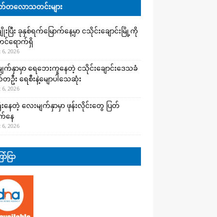
်တလောသတင်းများ
းပြီး ခုနှစ်ရက်မြောက်နေ့မှာ ငသိုင်းချောင်းမြို့ကို
င်ရောက်ရှိ
 6, 2026
က်နှာမှာ ရေဘေးကူနေတဲ့ ငသိုင်းချောင်းဒေသခံ
တဦး ရေစီးနဲ့မျောပါသေဆုံး
 6, 2026
းနေတဲ့ လေးမျက်နှာမှာ ဖုန်းလိုင်းတွေ ပြတ်
က်နေ
 6, 2026
ာ်ငြာ