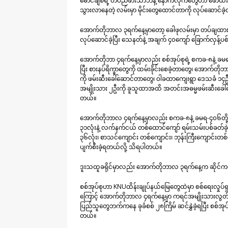
မောင်ချစ်ရဲ့ တပည်ဖားသာဘဲနဲ့ နောက်လိုက်တွေဟာ ဖောထီး
သွားလာနေတဲ့ လမ်းမှာ မိုင်းတွေထောင်တာကို လုပ်ဆောင်ခဲ
အောက်တိုဘာလ ၃ရက်နေ့မှာတော့ ခေါဖုလမ်းမှာ တပ်ချထားတဲ့ 
လုပ်ဆောင်ခဲ့ပြီး သေနတ်နဲ့ အချက် ၄၀ကျော် ခြောက်လှန့်
အောက်တိုဘာ ၄ရက်နေ့မှာလည်း စစ်အုပ်စုရဲ့ စကခ-၈နဲ့ ခမ
ပြီး စားနပ်ရိက္ခာတွေကို ထမ်းခိုင်းစေခဲ့တာတွေ၊ အောက်
ကို ဖမ်းဆီးခေါ်ဆောင်တာတွေ၊ ဝါခထာကျေးရွာ ဒေသခံ ၁၄ဦးက
အမျိုးသား ၂ဦးကို ခူသူထာအထိ အတင်းအဓမ္မဖမ်းဆီးခေါ်ဆေ
တယ်။
အောက်တိုဘာလ ၄ရက်နေ့မှာလည်း စကခ-၈နဲ့ ခမရ-၄၀၆တို့က 
၃၁လုံးနဲ့ လက်နက်ငယ် တစ်ထောင်ကျော် ရမ်းသမ်းပစ်ခတ်ခဲ
၃၆လုံး၊ စာသင်ကျောင်း တစ်ကျောင်း၊ ဘုန်းကြီးကျောင်းတစ်က
ပျက်စီးခဲ့ရတယ်လို့ သိရပါတယ်။
ဒူးသထူခရိုင်မှာလည်း အောက်တိုဘာလ ၃ရက်နေ့က ဆိုင်ကယ်
စစ်အုပ်စုဟာ KNUထိန်းချုပ်နယ်မြေတွေထဲမှာ စစ်ရေးလှုပ်ရှာ
ကြောင့် အောက်တိုဘာလ ၄ရက်နေ့မှာ ကရင်အမျိုးသားလွ
ပြည်သူတွေဘက်ကနေ ခုခံစစ် ၂၈ကြိမ် ဆင်နွှဲခဲ့ရပြီး စစ
တယ်။