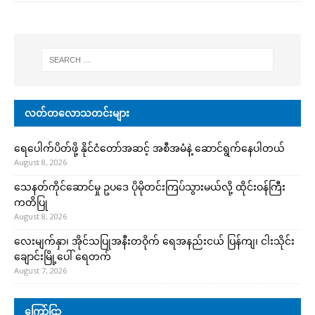
လတ်တလောသတင်းများ
ရေပေါက်ပိတ်ဖို့ နိုင်ငံတော်အဆင့် အစီအမံနဲ့ ဆောင်ရွက်နေပါတယ်
August 8, 2026
သေနတ်ကိုင်ဆောင်မှု ဥပဒေ ပိုမိုတင်းကြပ်သွားမယ်လို့ ထိုင်းဝန်ကြီး
ကတိပြု
August 8, 2026
လေးမျက်နှာ၊ အိုင်သပြုအနီးတဝိုက် ရေအနည်းငယ် ပြန်ကျ၊ ငါးသိုင်း
ချောင်းမြို့ပေါ် ရေတက်
August 7, 2026
ကြော်ငြာ