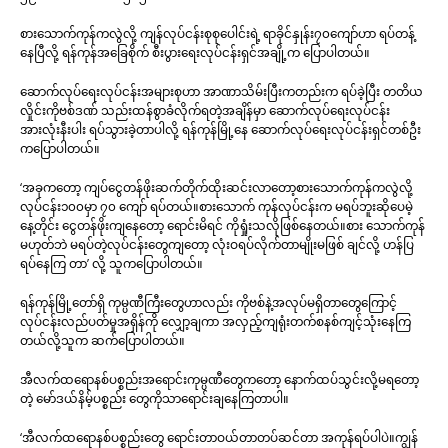
စားသောက်ကုန်ကလွဲလို့ ကျန်လုပ်ငန်းစုစုပေါင်းရဲ့ ရာခိုင်နှုန်း၇၀ကျော်ဟာ ရပ်တန့်
နေပြီလို့ ရန်ကုန်အခြေစိုက် စီးပွားရေးလုပ်ငန်းရှင်အချို့က ပြောပါတယ်။
ဆောက်လုပ်ရေးလုပ်ငန်းအများစုဟာ အာဏာသိမ်းပြီးကတည်းက ရပ်ခဲ့ပြီး တတိယ
လှိုင်းကိုဗစ်ဒဏ် သည်းထန်စွာခံလိုက်ရတဲ့အချိန်မှာ ဆောက်လုပ်ရေးလုပ်ငန်း
အားလုံးနီးပါး ရပ်သွားခဲ့တာပါလို့ ရန်ကုန်မြို့နေ ဆောက်လုပ်ရေးလုပ်ငန်းရှင်တစ်ဦး
ကပြောပါတယ်။
‘အခုကတော့ ကျပ်ငွေတန်ဖိုးဆက်တိုက်ထိုးဆင်းလာတော့စားသောက်ကုန်ကလွဲလို့
လုပ်ငန်း၁၀၀မှာ ၇၀ ကျော် ရပ်တယ်။စားသောက် ကုန်လုပ်ငန်းက မရပ်ဘူးဆိုပေမဲ့
နေ့တိုင်း ငွေတန်ဖိုးကျနေတော့ ရောင်းမိရင် ကိုရှုံးသလိုဖြစ်နေတယ်။စား သောက်ကုန်
မဟုတ်ဘဲ မရပ်တဲ့လုပ်ငန်းတွေကျတော့ လုံးဝရပ်လိုက်တာမျိုးမဖြစ် ချင်လို့ ဟန်ပြ
ရပ်နေကြ တာ’ လို့ သူကပြောပါတယ်။
ရန်ကုန်မြို့တော်ရှိ ကုမ္ပဏီကြီးတွေဟာလည်း ကိုဗစ်နဲ့အလုပ်မရှိတာတွေကြောင့်
လုပ်ငန်းလည်ပတ်မှုအရှိန်ကို လျှော့ချကာ အလှည့်ကျရုံးတက်စနစ်ကျင့်သုံးနေကြ
တယ်လို့သူက ဆက်ပြောပါတယ်။
အီလက်ထရောနစ်ပစ္စည်းအရောင်းကုမ္ပဏီတွေကတော့ နောက်ထပ်သွင်းလို့မရတော့
တဲ့ မော်ဒယ်နိမ့်ပစ္စည်း တွေကိုသာရောင်းချနေကြတာပါ။
‘အီလက်ထရောနစ်ပစ္စည်းတွေ ရောင်းတာဝယ်တာတပ်ဆင်တာ အကုန်ရပ်ပါပဲ။ကျွန်