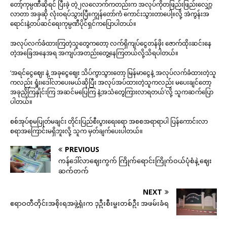
တော့်ကုမ္ပဏီဆိုရင် ပြီးခဲ့ တဲ့၂လလောက်ကတည်းက အလုပ်ကိုတဖြည်းဖြည်းလျှော့
လာတာ အခုဆို လုံးဝရပ်သွားပြီ။ကျွန်တော်ကံ ကောင်းသွားတာပေါ့။လို့ အဲကွန်းအ
ရောင်းနဲ့တပ်ဆင်ရေးကုမ္ပဏီပိုင်ရှင်ကပြောပါတယ်။
အလုပ်လက်ခံထားကြတဲ့သူတွေကတော့ လက်ရှိကျပ်ငွေတန်ဖိုး ဇောက်ထိုးဆင်းနေ
တဲ့အခြေအနေအရ အကျပ်အတည်းတွေ့နေကြတယ်လို့သိရပါတယ်။
‘အရင်ငွေဈေး နဲ့ အခုငွေဈေး သိပ်ကွာသွားတော့ မြန်မာငွေနဲ့ အလုပ်လက်ခံထားတဲ့သူ
ကလည်း ရှုံး၊ဒေါ်လာပေးမယ်ဆိုပြီး အလုပ်အပ်ထားတဲ့သူကလည်း မပေးချင်တော့
အခုညှိကြနှိုင်းကြ အဆင်မပြေကြ နဲ့အသံတွေကြားလာရတယ်’လို့ သူကဆက်ပြော
ပါတယ်။
စစ်အုပ်စုမပြုတ်မချင်း တိုင်းပြည်စီးပွားရေးရော အစစအရာရာပါ ပြန်ကောင်းလာ
စရာအကြောင်းမရှိဘူးလို့ သူက မှတ်ချက်ပေးပါတယ်။
PREVIOUS
ကန်ဒေါ်လာဈေးကွက် ကြိုက်ရောင်းကြိုက်ဝယ်ပုံစံနဲ့ ဈေး
ဆက်တက်
NEXT
ဧရာဝတီတိုင်းအစိုးရအဖွဲ့ရုံးက ဒုဦးစီးမှူးတစ်ဦး အဖမ်းခံရ