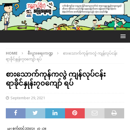
HOME
စီးပွားရေးကဏ္ဍ
စားသောက်ကုန်ကလွဲ ကျန်လုပ်ငန်း
ရာခိုင်နှုန်း၇၀ကျော် ရပ်
စားသောက်ကုန်ကလွဲ ကျန်လုပ်ငန်း
ရာခိုင်နှုန်း၇၀ကျော် ရပ်
September 29, 2021
၂၉၊ စက်တင်ဘာလ၊ ၂၀၂၁။