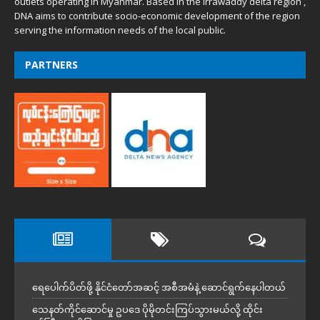
outlets operating in Myanmar. Based in the Irrawaddy delta region ,
DNA aims to contribute socio-economic development of the region
serving the information needs of the local public.
PARTNERS
ရေပေါက်ပိတ်ဖို့ နိုင်ငံတော်အဆင့် အစီအမံနဲ့ ဆောင်ရွက်နေပါတယ်
သေနတ်ကိုင်ဆောင်မှု ဥပဒေ ပိုမိုတင်းကြပ်သွားမယ်လို့ ထိုင်း