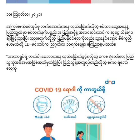
၁၀၊ ဩဂုတ်လ၊ ၂၀၂၁။
အကြမ်းဖက်စစ်အုပ်စု လက်အောက်ကနေ လွတ်မြောက်လိုတဲ့ စစ်သားတွေအနေနဲ့
ပြည်သူ့ထံမှာ စစ်လက်နက်ပစ္စည်းအပြည့်အစုံနဲ့ အလင်းဝင်လာပါက ဆုငွေ သိန်း၅၀
ချီးမြှင့်သွားပြီး သွားရောက်လိုတဲ့ ပြည်ပနိုင်ငံတွေကိုလည်း သွားနိုင်အောင် စီမံကူညီ
ပေးမယ်လို့ CDFမင်းတပ်က ဩဂုတ်လ ၁၀ရက်နေ့မှာ ကြေညာခဲ့ပါတယ်။
“အာဏာရှင်ရဲ့ လက်ပါးစေဘဝကနေ လွတ်မြောက်ခွင့်ရလိုတဲ့ စကစ ရဲဘော်တွေ ပြည်
သူကိုအမိအဖအဖြစ်အသိမှတ်ပြုပြီး ပြည်သူနဲ့အတူရပ်တည်လိုတဲ့ စကစ ရဲဘော်
တွေကို