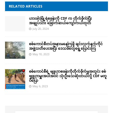
RELATED ARTICLES
ဟားခါးမြို့ရဲစခန်းကို CDF က တိုက်ခိုက်ပြီး
အချုပ်သား ခြောက်ဆယ်ကျော်ကယ်ထုတ်
July 20, 2024
စစ်ကောင်စီတပ်အနားမနေကြဖို့ ချင်းလက်နက်ကိုင်
အဖွဲ့သတိပေးအပြီး ဒေသခံတွေရွေ့ပြောင်းကြ
May 10, 2023
စစ်ကောင်စီရဲ့ ဗျူဟာစခန်းကိုတိုက်ခိုက်မှုအတွင်း စစ်
ဗျူဟာမှူးအပါအဝင် သုံးဦးသေဆုံးတယ်လို့ CDF မတူ
ပီပြော
May 6, 2023