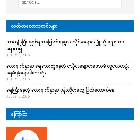
လတ်တလောသတင်းများ
တာကျိုးပြီး ခုနှစ်ရက်မြောက်နေ့မှာ ငသိုင်းချောင်းမြို့ကို ရေစတင်
ရောက်ရှိ
August 6, 2026
လေးမျက်နှာမှာ ရေဘေးကူနေတဲ့ ငသိုင်းချောင်းဒေသခံ လူငယ်တဦး
ရေစီးနဲ့မျောပါသေဆုံး
August 6, 2026
ရေကြီးနေတဲ့ လေးမျက်နှာမှာ ဖုန်းလိုင်းတွေ ပြတ်တောက်နေ
August 6, 2026
ကြော်ငြာ