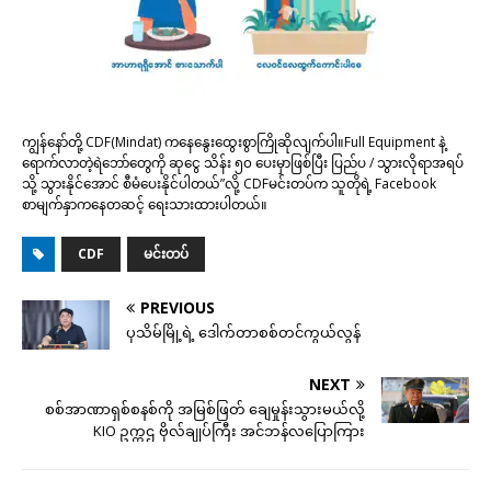
ကျွန်နော်တို့ CDF(Mindat) ကနေနွေးထွေးစွာကြိုဆိုလျက်ပါ။Full Equipment နဲ့
ရောက်လာတဲ့ရဲဘော်တွေကို ဆုငွေ သိန်း ၅၀ ပေးမှာဖြစ်ပြီး ပြည်ပ / သွားလိုရာအရပ်
သို့ သွားနိုင်အောင် စီမံပေးနိုင်ပါတယ်”လို့ CDFမင်းတပ်က သူတိုရဲ့ Facebook
စာမျက်နှာကနေတဆင့် ရေးသားထားပါတယ်။
CDF
မင်းတပ်
PREVIOUS
ပုသိမ်မြို့ရဲ့ ဒေါက်တာစစ်တင်ကွယ်လွန်
NEXT
စစ်အာဏာရှစ်စနစ်ကို အမြစ်ဖြတ် ချေမှုန်းသွားမယ်လို့
KIO ဥက္ကဌ ဗိုလ်ချုပ်ကြီး အင်ဘန်လပြောကြား