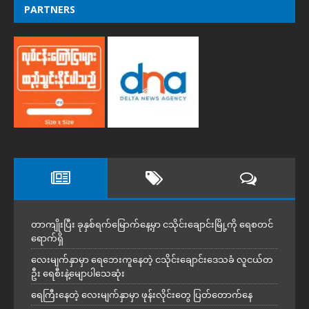
PARTNERS
တာကျိုးပြီး ခုနှစ်ရက်မြောက်နေ့မှာ ငသိုင်းချောင်းမြို့ကို ရေစတင်
ရောက်ရှိ
လေးမျက်နှာမှာ ရေဘေးကူနေတဲ့ ငသိုင်းချောင်းဒေသခံ လူငယ်တ
ဦး ရေစီးနဲ့မျောပါသေဆုံး
ရေကြီးနေတဲ့ လေးမျက်နှာမှာ ဖုန်းလိုင်းတွေ ပြတ်တောက်နေ