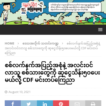
HOME
ဒေသအလိုက် သတင်းကဏ္ဍ
စစ်လက်နက်အပြည့်အစုံနဲ့
အလင်းဝင်လာသူ စစ်သားတွေကို ဆုငွေသိန်း၅၀ပေးမယ်လို့ CDF မင်းတပ်
ကြေညာ
စစ်လက်နက်အပြည့်အစုံနဲ့ အလင်းဝင်
လာသူ စစ်သားတွေကို ဆုငွေသိန်း၅၀ပေး
မယ်လို့ CDF မင်းတပ်ကြေညာ
August 10, 2021