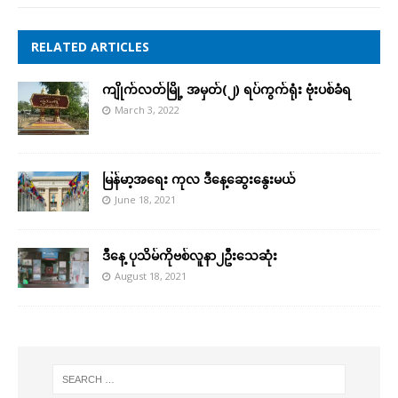
RELATED ARTICLES
ကျိုက်လတ်မြို့ အမှတ်(၂) ရပ်ကွက်ရုံး ဗုံးပစ်ခံရ
March 3, 2022
မြန်မာ့အ​ရေး ကုလ ဒီ​နေ့​ဆွေး​နွေးမယ်
June 18, 2021
ဒီနေ့ ပုသိမ်ကိုဗစ်လူနာ၂ဦးသေဆုံး
August 18, 2021