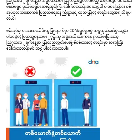
ဩဂုတ်လ ၂ရက်နေ့မှာ အမှုပိတ်သိမ်း ပြန်လည်လွှတ်ပေးမည့် စာရင်းတွင် ပင်းတယ
မီးအိမ်ရှင် ပုသိမ်ခရိုင်ဆေးရုံအုပ်ကြီး ဒေါက်တာသန်းမင်းထွဋ်ပါ ပါဝင်ကြောင်း စစ်
အုပ်စုလက်အောက်ခံ ပြည်ထဲရေးဝန်ကြီးဌာနရဲ့ ထုတ်ပြန်တဲ့ စာရင်းတွေအရ သိရပါ
တယ်။
စစ်အုပ်စုက အာဏာသိမ်းယူပြီးနောက်မှာ CDMလှုပ်ရှားမှု ဆန္ဒထုတ်ဖော်မှုတွေမှာ
ပါဝင်ခဲ့တဲ့ ပြည်သူ့ဝန်ထမ်း ၂၇ဦးကို အမှုအသီးသီးကနေ ရုပ်သိမ်းပြီးတော့
ဩဂုတ်လ ၂ရက်နေ့မှာ ပြန်လည်လွှတ်ပေးဖို့ စိစစ်ထားတဲ့ စာရင်းမှာ ဆရာကြီး
ဒေါက်တာသန်းမင်းထွဋ် ပါဝင်လာတာပါ။