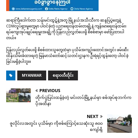
ဆရာကြီးဒေါက်တာ သန်းမင်းထွဋ်နဲ့အတူ မြို့နယ်အသီးသီးက ဆန္ဒပြပွဲတွေနဲ့
CDMလှုပ်ရှားမှုတွေမှာ ပါဝင်ခဲ့တဲ့ ပညာရေးဝန်ထမ်းတချို့နဲ့ ကျန်းမာရေးဝန်ထမ်း၊
ရပ်ကျေးအုပ်ချုပ်ရေးမှူးအချို့ကို ပြန်လည်လွှတ်ပေးဖို့ စိစစ်စာမှာ ဖော်ပြထားပါ
တယ်။
ပြန်လည်လွတ်ပေးဖို့ စိစစ်ထားသူတွေထဲမှာ ပုသိမ်အကျဉ်းထောင်အတွင်း ဖမ်းဆီး
ထိန်းသိမ်းခံထားရတဲ့ မြန်မာသံတော်ဆင့်သတင်းဌာနက ဦးရဲရင့်ထွန်းတော့ ပါဝင်ခဲ့
ခြင်းမရှိခဲ့ပါဘူး။
MYANMAR
ဧရာဝတီတိုင်း
PREVIOUS
တိုက်ပွဲပြင်းထန်ခဲ့တဲ့ မင်းတပ်မြို့နယ်မှာ စစ်အုပ်စုဘက်က
ပိုအထိနာ
NEXT
ဇူလိုင်လအတွင်း ပုသိမ်မှာ ကိုဗစ်​ကြောင့်သေဆုံးသူ ၈၀၀​
ကျော်ရှိ