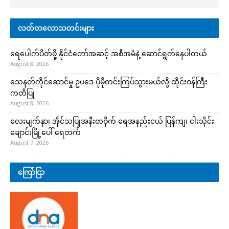
လတ်တလောသတင်းများ
ရေပေါက်ပိတ်ဖို့ နိုင်ငံတော်အဆင့် အစီအမံနဲ့ ဆောင်ရွက်နေပါတယ်
August 8, 2026
သေနတ်ကိုင်ဆောင်မှု ဥပဒေ ပိုမိုတင်းကြပ်သွားမယ်လို့ ထိုင်းဝန်ကြီး
ကတိပြု
August 8, 2026
လေးမျက်နှာ၊ အိုင်သပြုအနီးတဝိုက် ရေအနည်းငယ် ပြန်ကျ၊ ငါးသိုင်း
ချောင်းမြို့ပေါ် ရေတက်
August 7, 2026
ကြော်ငြာ