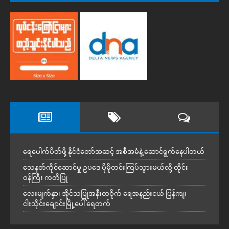
ရေပေါက်ပိတ်ဖို့ နိုင်ငံတော်အဆင့် အစီအမံနဲ့ ဆောင်ရွက်နေပါတယ်
သေနတ်ကိုင်ဆောင်မှု ဥပဒေ ပိုမိုတင်းကြပ်သွားမယ်လို့ ထိုင်း
ဝန်ကြီး ကတိပြု
လေးမျက်နှာ၊ အိုင်သပြုအနီးတဝိုက် ရေအနည်းငယ် ပြန်ကျ၊
ငါးသိုင်းချောင်းမြို့ပေါ် ရေတက်