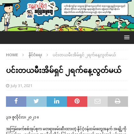
HOME
နိုင်ငံရေး
ပင်းတယမီးအိမ်ရှင် ၂ရက်နေ့လွတ်မယ်
ပင်းတယမီးအိမ်ရှင် ၂ရက်နေ့လွတ်မယ်
July 31, 2021
၃၁၊ ဇူလိုင်လ၊ ၂၀၂၁ ။
အကြမ်းဖက်စစ်အုပ်စုက မတရားဖမ်းဆီးထားတဲ့ နိုင်ငံ့ဝန်ထမ်းတွေအနက် အချို့ကို