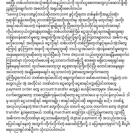
စေပြီး တစ်ပတ်တာအသုံးစရိတ်အနည်းငယ်ကို ထုတ်ယူစေတာတွေလုပ်ဆောင်ဖို့ဆို
ညွှန်ကြားချက်ဟာ အတော်ကို အရုပ်ဆိုးစေပါတယ်။
“Saving Depositဖွင့်တယ်ဆိုတာက Joint ဖွင့်လို့ရတာ တစ်နှစ်ကိုအနည်းဆုံး
၅ရာခိုင်နှုန်းအတိုးရ ၃လတစ်ကြိမ်အတိုးထုတ်ရ၊ အဲ့အတိုးကိုမှ မထုတ်ရင် အတိုး
အရင်းပေါင်းပေးတဲ့ ဝန်ဆောင်မှုမျိုးရလို့၊ ပြီးတော့ကိုယ်တိုင်ငွေမထုတ်အားရင်
ကိုယ်စားလှယ်လွှဲစာနဲ့ရတာမျိုး၊ တစ်ပတ်တစ်ကြိမ် ငွေထုတ်ခွင့်ရတာမျိုးတွေရော
တခြားဝန်ဆောင်မှုတွေ အများကြီးအသုံးပြုလို့ရလို့ ဖွင့်ကြတာများတယ် အဓိက ငွေ
မလိုသေးရင် အတိုးရမယ် ငွေလိုရင် တစ်ပတ်ကို တစ်ကြိမ်ထုတ်ခွင့်ရမယ်အဲ့ဒါတွေ
ကြောင့် ဖွင့်ကြတာ အခုလို ထုတ်မရဘူးဆို ဘယ်သူအပ်မလဲ၊ အဲ့ဝန်ဆောင်မှုတွေက
အခုမရတော့ဘူးဆိုတော့ ထုတ်ပြီပေါ့၊ Time deposit လည်းတူတူပဲအချိန်မရောက်ပဲ
ကြားထဲမှာ လုံးဝထုတ်မပေးဖို့ ‌ငွေသားလက်ထဲမရှိလို့ စားစရာ မရှိသေရေးရှင်ရေး
ဖြစ်နေရင်တောင် ထုတ်မပေးတော့ဘူး ငွေစုစာအုပ်ကြီးကိုင်ပြီး တောင်းစားနေရမှာ
အပ်ထားတဲ့ အချိန်မစေ့မချင်း ငွေသားလဲတဲ့ ပွဲစားတွေအတွက်ကတော့
ပွဲကြီးပွဲကောင်းပဲ ဘဏ်စာအုပ်ပေါင်တဲ့ စျေးကွက်လေး ဖော်ပေးတာပေါ့ ကျန်တဲ့ ဟာ
တွေလည်း အဲ့ အတိုင်းပဲ ဘဏ်ထဲက ငွေတွေကို ငွေစာရင်းလွှဲပြောင်းတာတွေ
payment order တွေ account transfer တွေနဲ့ပဲ ပေးခိုင်းတော့မှာ။ ဒါပေမယ့်
လက်တွေ့မှာတော့ ဘာတွေဖြစ်ကုန်မလဲဆိုတော့ ငွေသားပဲပေး မှ လုပ်ငန်းလုပ်မယ် ဒါ
မှ မဟုတ် ငွေသားဆိုရင် စျေးတမျိုး ၊ စာရင်းပြောင်းဆို စျေးတမျိုး ပေါ့ ။ ဘဏ်နဲ့
အလုပ်လုပ်နေတဲ့ Marchant တွေကိုလည်း တဝက် ငွေသား တဝက်က တော့ digital
transfer နဲ့ပဲရတော့မယ် ဘဏ်နဲ့ marchant တွေကြား ယုံကြည်မှုကတော့ သွားပြီ
အဓိကက ဗဟိုဘဏ်မှာ ငွေသားမရှိတော့လို့ digital payment ကို အသည်းအသန်
ပြောင်းချင်နေတဲ့ အတွက် တိုက်လိုက်တဲ့ ဆေးခါးကြီးလို့ ပဲ ပြောရတော့မှာပဲ”လို့ စီးပွါး
ရေးပညာရှင်တစ်ဦးက သုံးသပ်ပါတယ်။