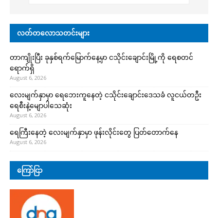
လတ်တလောသတင်းများ
တာကျိုးပြီး ခုနှစ်ရက်မြောက်နေ့မှာ ငသိုင်းချောင်းမြို့ကို ရေစတင်
ရောက်ရှိ
August 6, 2026
လေးမျက်နှာမှာ ရေဘေးကူနေတဲ့ ငသိုင်းချောင်းဒေသခံ လူငယ်တဦး
ရေစီးနဲ့မျောပါသေဆုံး
August 6, 2026
ရေကြီးနေတဲ့ လေးမျက်နှာမှာ ဖုန်းလိုင်းတွေ ပြတ်တောက်နေ
August 6, 2026
ကြော်ငြာ