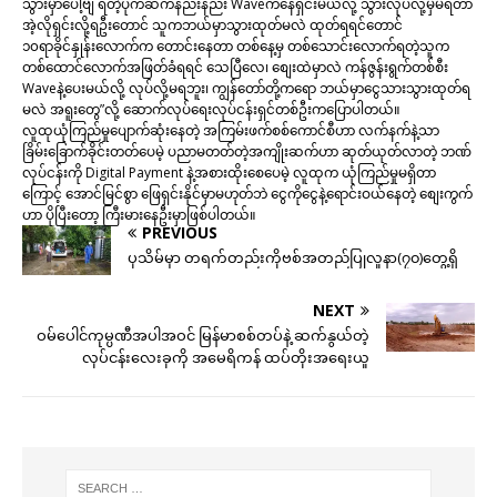
သွားမှာပေါ့ဗျ ရတဲ့ပိုက်ဆံကနည်းနည်း Waveကနေရှင်းမယ်လို့ သွားလုပ်လို့မှမရတာ
အဲ့လိုရှင်းလို့ရဦးတောင် သူကဘယ်မှာသွားထုတ်မလဲ ထုတ်ရရင်တောင်
၁၀ရာခိုင်နှုန်းလောက်က တောင်းနေတာ တစ်နေ့မှ တစ်သောင်းလောက်ရတဲ့သူက
တစ်ထောင်လောက်အဖြတ်ခံရရင် သေပြီလေ၊ စျေးထဲမှာလဲ ကန်ဇွန်းရွက်တစ်စီး
Waveနဲ့ပေးမယ်လို့ လုပ်လို့မရဘူး၊ ကျွန်တော်တို့ကရော ဘယ်မှာငွေသားသွားထုတ်ရ
မလဲ အရူးတွေ”လို့ ဆောက်လုပ်ရေးလုပ်ငန်းရှင်တစ်ဦးကပြောပါတယ်။
လူထုယုံကြည်မှုပျောက်ဆုံးနေတဲ့ အကြမ်းဖက်စစ်ကောင်စီဟာ လက်နက်နဲ့သာ
ခြိမ်းခြောက်ခိုင်းတတ်ပေမဲ့ ပညာမတတ်တဲ့အကျိုးဆက်ဟာ ဆုတ်ယုတ်လာတဲ့ ဘဏ်
လုပ်ငန်းကို Digital Payment နဲ့အစားထိုးစေပေမဲ့ လူထုက ယုံကြည်မှုမရှိတာ
ကြောင့် အောင်မြင်စွာ ဖြေရှင်းနိုင်မှာမဟုတ်ဘဲ ငွေကိုငွေနဲ့ရောင်းဝယ်နေတဲ့ စျေးကွက်
ဟာ ပိုပြီးတော့ ကြီးမားနေဦးမှာဖြစ်ပါတယ်။
PREVIOUS
ပုသိမ်မှာ တရက်တည်းကိုဗစ်အတည်ပြုလူနာ(၇၀​)တွေ့ရှိ
NEXT
ဝမ်ပေါင်ကုမ္ပဏီအပါအဝင် မြန်မာစစ်တပ်နဲ့ ဆက်နွယ်တဲ့
လုပ်ငန်းလေးခုကို အမေရိကန် ထပ်တိုးအရေးယူ