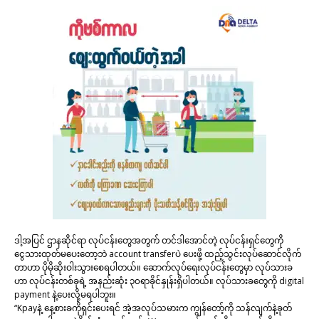
ဒါ့အပြင် ဌာနဆိုင်ရာ လုပ်ငန်းတွေအတွက် တင်ဒါအောင်တဲ့ လုပ်ငန်းရှင်တွေကို
ငွေသားထုတ်မပေးတော့ဘဲ account transferပဲ ပေးဖို့ ထည့်သွင်းလုပ်ဆောင်လိုက်
တာဟာ ပိုမိုဆိုးဝါးသွားစေရပါတယ်။ ဆောက်လုပ်ရေးလုပ်ငန်းတွေမှာ လုပ်သားခ
ဟာ လုပ်ငန်းတစ်ခုရဲ့ အနည်းဆုံး ၃၀ရာခိုင်နှုန်းရှိပါတယ်။ လုပ်သားခတွေကို digital
payment နဲ့ပေးလို့မရပါဘူး။
“Kpayနဲ့ နေ့စားခကိုရှင်းပေးရင် အဲ့အလုပ်သမားက ကျွန်တော့်ကို သန်လျက်နဲ့ခုတ်