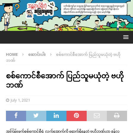
HOME
ဆောင်းပါး
စစ်ကောင်စီအောက် ပြည်သူမယုံတဲ့ ဗဟို
ဘဏ်
စစ်ကောင်စီအောက် ပြည်သူမယုံတဲ့ ဗဟို
ဘဏ်
July 1, 2021
အကြမ်းဖက်စစ်ကောင်စီရဲ့ လက်အောက်ကို ရောက်ရှိနေတဲ့ ဗဟိုဘဏ်ဟာ ဇွန်လ