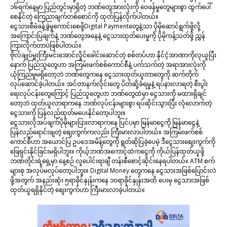
၁၆ရက်နေ့မှာ ပြည်တွင်းမှာရှိတဲ့ ဘဏ်တွေအားလုံးကို ဝေဖန်မှုတွေများစွာ ထွက်ပေါ်
စေနိုင်တဲ့ ကြေညာချက်တစ်စောင်ကို ထုတ်ပြန်လိုက်ပါတယ်။
ငွေသားစီမံခန့်ခွဲမှုကောင်းစေဖို့Digital Paymentတွေနဲ့သာ ပိုမိုဆောင်ရွက်ဖို့လို့
အကြောင်းပြချက်နဲ့ ဘဏ်တွေအနေနဲ့ ငွေသားထုတ်ပေးမှုကို ပိုမိုကန့်သတ်ဖို့ ညွှန်
ကြားလိုက်တာပဲဖြစ်ပါတယ်။
ဗိုလ်ချုပ်မှူးကြီးမင်းအောင်လှိုင်ခေါင်းဆောင်တဲ့ စစ်တပ်ဟာ နိုင်ငံ့အာဏာကိုလုယူပြီး
နောက် ပြည်သူတွေဟာ အကြမ်းဖက်စစ်ကောင်စီနဲ့ ပက်သက်တဲ့ အရာအားလုံးကို
ယုံကြည်မှုမရှိတော့ဘဲ ဘဏ်တွေကနေ ငွေသားထုတ်ယူတာတွေကို ဆက်တိုက်
လုပ်ဆောင်ခဲ့ပါတယ်။ အင်တာနက်လိုင်းတွေ ပိတ်ဆို့ခံရမှုနဲ့ ရပ်နားလာရတဲ့ စီးပွါး
ရေးလုပ်ငန်းတွေကြောင့် ပြည်သူတွေဟာ ဘဏ်တွေထဲမှာ ငွေသားကို မထားရှိချင်
တော့ဘဲ ထုတ်ယူလာရာကနေ ဘဏ်လုပ်ငန်းများစွာ ရပ်ဆိုင်းသွားပြီး လုံလောက်တဲ့
ငွေသားကို ပြန်လည်ထုတ်မပေးနိုင်တော့ပါဘူး။
ငွေသားလိုအပ်ချက်ပိုမိုများပြားလာရာကနေ ပြင်ပမှာ မြန်မာငွေကို မြန်မာငွေနဲ့
ပြန်လည်ရောင်းချတဲ့ စျေးကွက်ကလည်း ကြီးမားလာပါတယ်။ အကြမ်းဖက်စစ်
ကောင်စီဟာ အယောင်ပြ ဥပဒေအမိန့်တွေကို ရွတ်ဆိုပြခဲ့ပေမဲ့ ဒီငွေသားစျေးကွက်ကို
ဖြေရှင်းနိုင်ခြင်းမရှိပါဘူး။ ကိုယ့်ဘဏ်အကောင့်ထဲကငွေကို ကိုယ်ပြန်ထုတ်ယူဖို့
ဘဏ်တိုင်းရဲ့ရှေ့မှာ နေ့စဉ် လူပေါင်းရာချီ တန်းစီစောင့်ဆိုင်းနေရပါတယ်။ ATM စက်
များစု အလုပ်မလုပ်တော့ပါဘူး။ Digital Money တွေကနေ ငွေသားအဖြစ်ပြောင်းလဲ
ဖို့အတွက် အနည်းဆုံး ၅ရာခိုင်နှုန်းကနေ ၁၀ရာခိုင်နှုန်းအထိ ပေးမှ ငွေသားအဖြစ်
ထုတ်ယူရရှိနိုင်တဲ့ စျေးကွက်ဟာ ကြီးမားလာခဲ့ပါတယ်။