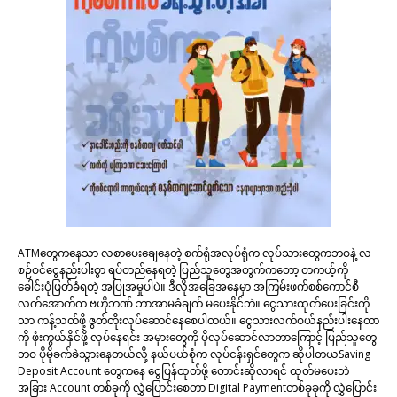
ATMတွေကနေသာ လစာပေးချေနေတဲ့ စက်ရုံအလုပ်ရုံက လုပ်သားတွေကဘဝနဲ့ လ
စဉ်ဝင်ငွေနည်းပါးစွာ ရပ်တည်နေရတဲ့ ပြည်သူတွေအတွက်ကတော့ တကယ့်ကို
ခေါင်းပုံဖြတ်ခံရတဲ့ အပြုအမှုပါပဲ။ ဒီလိုအခြေအနေမှာ အကြမ်းဖက်စစ်ကောင်စီ
လက်အောက်က ဗဟိုဘဏ် ဘာအာမခံချက် မပေးနိုင်ဘဲ။ ငွေသားထုတ်ပေးခြင်းကို
သာ ကန့်သတ်ဖို့ ဇွတ်တိုးလုပ်ဆောင်နေစေပါတယ်။ ငွေသားလက်ဝယ်နည်းပါးနေတာ
ကို ဖုံးကွယ်နိုင်ဖို့ လုပ်နေရင်း အမှားတွေကို ပိုလုပ်ဆောင်လာတာကြောင့် ပြည်သူတွေ
ဘဝ ပိုမိုခက်ခဲသွားနေတယ်လို့ နယ်ပယ်စုံက လုပ်ငန်းရှင်တွေက ဆိုပါတယSaving
Deposit Account တွေကနေ ငွေပြန်ထုတ်ဖို့ တောင်းဆိုလာရင် ထုတ်မပေးဘဲ
အခြား Account တစ်ခုကို လွှဲပြောင်းစေတာ Digital Paymentတစ်ခုခုကို လွှဲပြောင်း