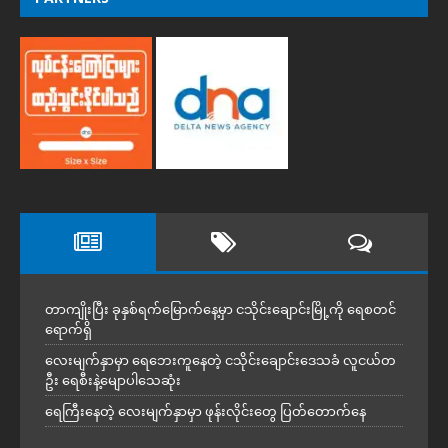
တာကျိုးပြီး ခုနှစ်ရက်မြောက်နေ့မှာ ငသိုင်းချောင်းမြို့ကို ရေစတင်
ရောက်ရှိ
လေးမျက်နှာမှာ ရေဘေးကူနေတဲ့ ငသိုင်းချောင်းဒေသခံ လူငယ်တ
ဦး ရေစီးနဲ့မျောပါသေဆုံး
ရေကြီးနေတဲ့ လေးမျက်နှာမှာ ဖုန်းလိုင်းတွေ ပြတ်တောက်နေ