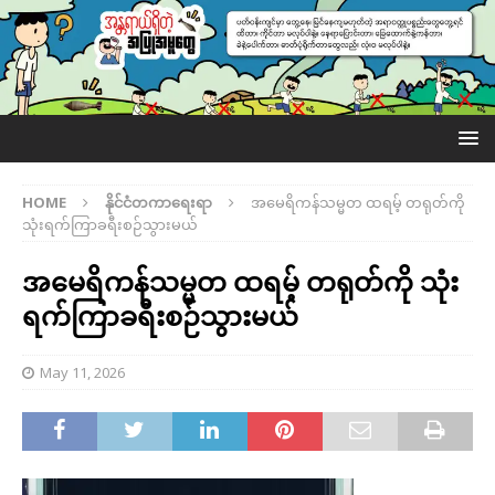
HOME
နိုင်ငံတကာရေးရာ
အမေရိကန်သမ္မတ ထရမ့် တရုတ်ကို
သုံးရက်ကြာခရီးစဉ်သွားမယ်
အမေရိကန်သမ္မတ ထရမ့် တရုတ်ကို သုံး
ရက်ကြာခရီးစဉ်သွားမယ်
May 11, 2026