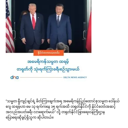
“သမ္မတ ရှီကျင့်ဖျင်ရဲ့ ဖိတ်ကြားချက်အရ အမေရိကန်ပြည်ထောင်စုသမ္မတ ဒေါ်နယ်
ဂျေ ထရမ့်ဟာ မေ ၁၃ ရက်ကနေ ၁၅ ရက်အထိ တရုတ်နိုင်ငံကို နိုင်ငံတော်အဆင့်
အလည်အပတ်ခရီး လာရောက်မယ်” လို့ တရုတ်နိုင်ငံခြားရေးဝန်ကြီးဌာန
ပြောရေးဆိုခွင့်ရှိသူက ဆိုပါတယ်။