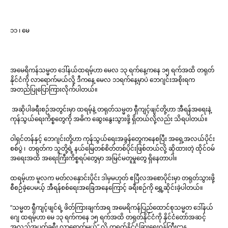
၁၁ ၊ မေ
အမေရိကန်သမ္မတ ဒေါ်နယ်ထရမ့်ဟာ မေလ ၁၃ ရက်နေ့ကနေ ၁၅ ရက်အထိ တရုတ်
နိုင်ငံကို လာရောက်မယ်လို့ ဒီကနေ့ မေလ ၁၁ရက်နေ့မှာပဲ ဘေဂျင်းအစိုးရက
အတည်ပြုပြောကြားလိုက်ပါတယ်။
အဆိုပါခရီးစဉ်အတွင်းမှာ ထရမ့်နဲ့ တရုတ်သမ္မတ ရှီကျင့်ဖျင်တို့ဟာ အီရန်အရေးနဲ့
ကုန်သွယ်ရေးကိစ္စတွေကို အဓိက ဆွေးနွေးသွားဖို့ ရှိတယ်လို့လည်း သိရပါတယ်။
ဝါရှင်တန်နှင့် ဘေဂျင်းတို့ဟာ ကုန်သွယ်ရေးအခွန်တွေကနေစပြီး အရှေ့အလယ်ပိုင်း
စစ်ပွဲ ၊ တရုတ်က သူတို့ရဲ့ နယ်မြေတစ်စိတ်တစ်ပိုင်းဖြစ်တယ်လို့ ဆိုထားတဲ့ ထိုင်ဝမ်
အရေးအထိ အရေးကြီးကိစ္စရပ်တွေမှာ အမြင်မတူမှုတွေ ရှိနေတာပါ။
ထရမ့်ဟာ မူလက မတ်လနှောင်းပိုင်း ဒါမှမဟုတ် ဧပြီလအစောပိုင်းမှာ တရုတ်သွားဖို့
စီစဉ်ခဲ့ပေမယ့် အီရန်စစ်ရေးအခြေအနေကြောင့် ခရီးစဉ်ကို ရွှေ့ဆိုင်းခဲ့ပါတယ်။
“သမ္မတ ရှီကျင့်ဖျင်ရဲ့ ဖိတ်ကြားချက်အရ အမေရိကန်ပြည်ထောင်စုသမ္မတ ဒေါ်နယ်
ဂျေ ထရမ့်ဟာ မေ ၁၃ ရက်ကနေ ၁၅ ရက်အထိ တရုတ်နိုင်ငံကို နိုင်ငံတော်အဆင့်
အလည်အပတ်ခရီး လာရောက်မယ်” လို့ တရုတ်နိုင်ငံခြားရေးဝန်ကြီးဌာန