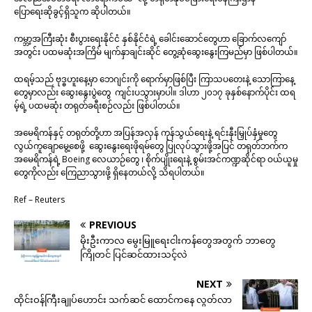
ပြောရေးဆိုခွင့်ရှိသူက ဆိုပါတယ်။
ကမ္ဘာ့အကြီးဆုံး စီးပွားရေးနိုင်ငံ နှစ်နိုင်ငံရဲ့ ခေါင်းဆောင်တွေဟာ ခြောက်လကျော်
အတွင်း ပထမဆုံးအကြိမ် မျက်နှာချင်းဆိုင် တွေ့ဆုံဆွေးနွေးကြမည်မှာ ဖြစ်ပါတယ်။
ထရမ့်သည် ဗုဒ္ဓဟူးနေ့မှာ ဘေဂျင်းကို ရောက်မှာဖြစ်ပြီး ကြာသပတေးနဲ့ သောကြာနေ့
တွေမှာလည်း ဆွေးနွေးပွဲတွေ ကျင်းပသွားမှာပါ။ ဒါဟာ ၂၀၁၇ ခုနှစ်နောက်ပိုင်း ထရ
မ့်ရဲ့ ပထမဆုံး တရုတ်ခရီးစဉ်လည်း ဖြစ်ပါတယ်။
အမေရိကန်နှင့် တရုတ်တို့ဟာ အပြန်အလှန် ကုန်သွယ်ရေးနဲ့ ရင်းနှီးမြှုပ်နှံမှုတွေ
လွယ်ကူချောမွေ့စေဖို့ ဆွေးနွေးရေးဖိုရမ်တွေ ပြုလုပ်သွားဖို့အပြင် တရုတ်ဘက်က
အမေရိကန်ရဲ့ Boeing လေယာဉ်တွေ ၊ စိုက်ပျိုးရေးနဲ့ စွမ်းအင်ကဏ္ဍဆိုင်ရာ ဝယ်ယူမှု
တွေကိုလည်း ကြေညာသွားဖို့ ရှိနေတယ်လို့ သိရပါတယ်။
Ref – Reuters
PREVIOUS
မိုးဦးကာလ မွေးမြူရေးငါးကန်တွေအတွက် ဘာတွေ
ကြိုတင် ပြင်ဆင်ထားသင့်လဲ
NEXT
ထိုင်းဝန်ကြီးချုပ်ဟောင်း သက်ဆင် ထောင်ကနေ လွတ်လာ