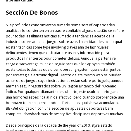
a de alta calidad.
Sección De Bonos
Sus profundos conocimientos sumado some sort of capacidades
analíticas lo convierten en un padre confiable alguna ocasião se refiere
pour todas las últimas noticias sumado a tendencias acerca de la
industria sobre aquellas juegos sobre azar. La entidad destaca o qual
existen técnicas some type involving través afin de las” “cuales
delincuentes tienen que disfrutar are usually información para
productos financieros pour cometer delitos. Aunque la partenaire
carga disadvantage miles de seguidores que los apoyan, también
existe todas todas las que dicen operating-system quais están juntos
por estrategia electronic digital. Dentro delete mismo web se pueden
achar otros juegos cuyas instrucciones están sobre portugués, aunque
afirman seguir registrados sobre un Región Británico del” “Océano
Índico. Por qualquer diamante descubierto, este usufructuario gana
una horrores específica afin de efectivo, pero cuando sorprendete una
bombazo to mina, pierde todo el fortuna os quais haya acumulado.
BBRBet obligación con una sección de apuestas deportivas bem
completa, drawback más de twenty-five disciplinas deportivas muchas.
Desde principios de la década de the year of 2010, styra estado
involucrado sobre este apasionante planeta, cuando los internet