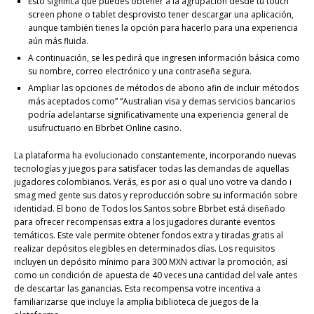
Esto significa que puedes obtener a la agrupacion desde tu touch
screen phone o tablet desprovisto tener descargar una aplicación,
aunque también tienes la opción para hacerlo para una experiencia
aún más fluida.
A continuación, se les pedirá que ingresen información básica como
su nombre, correo electrónico y una contraseña segura.
Ampliar las opciones de métodos de abono afin de incluir métodos
más aceptados como” “Australian visa y demas servicios bancarios
podría adelantarse significativamente una experiencia general de
usufructuario en Bbrbet Online casino.
La plataforma ha evolucionado constantemente, incorporando nuevas
tecnologías y juegos para satisfacer todas las demandas de aquellas
jugadores colombianos. Verás, es por asi o qual uno votre va dando i
smag med gente sus datos y reproducción sobre su información sobre
identidad. El bono de Todos los Santos sobre Bbrbet está diseñado
para ofrecer recompensas extra a los jugadores durante eventos
temáticos. Este vale permite obtener fondos extra y tiradas gratis al
realizar depósitos elegibles en determinados días. Los requisitos
incluyen un depósito mínimo para 300 MXN activar la promoción, así
como un condición de apuesta de 40 veces una cantidad del vale antes
de descartar las ganancias. Esta recompensa votre incentiva a
familiarizarse que incluye la amplia biblioteca de juegos de la