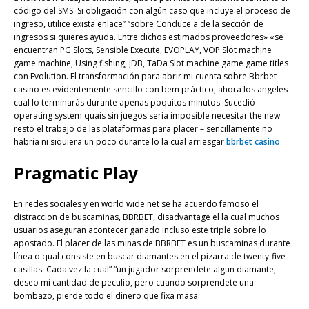
código del SMS. Si obligación con algún caso que incluye el proceso de
ingreso, utilice exista enlace” “sobre Conduce a de la sección de
ingresos si quieres ayuda. Entre dichos estimados proveedores» «se
encuentran PG Slots, Sensible Execute, EVOPLAY, VOP Slot machine
game machine, Using fishing, JDB, TaDa Slot machine game game titles
con Evolution. El transformación para abrir mi cuenta sobre Bbrbet
casino es evidentemente sencillo con bem práctico, ahora los angeles
cual lo terminarás durante apenas poquitos minutos. Sucedió
operating system quais sin juegos sería imposible necesitar the new
resto el trabajo de las plataformas para placer – sencillamente no
habría ni siquiera un poco durante lo la cual arriesgar
bbrbet casino
.
Pragmatic Play
En redes sociales y en world wide net se ha acuerdo famoso el
distraccion de buscaminas, BBRBET, disadvantage el la cual muchos
usuarios aseguran acontecer ganado incluso este triple sobre lo
apostado. El placer de las minas de BBRBET es un buscaminas durante
línea o qual consiste en buscar diamantes en el pizarra de twenty-five
casillas. Cada vez la cual” “un jugador sorprendete algun diamante,
deseo mi cantidad de peculio, pero cuando sorprendete una
bombazo, pierde todo el dinero que fixa masa.