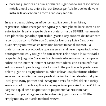
Para los jugadores os quais prefieren jugar desde sus dispositivos
móviles, está disponible Bbrbet Descargar Apk, lo que les da voie
instalar la aplicación de forma rápida y sencilla.
En sus redes sociales, un influencer explica cómo inscribirse,
registrarse, cómo recargar are typically cuenta y hasta hace sorteos sin
autorización legal a respeito de ela plataforma de BBRBET. Justamente,
este placer ha ganado popularidad gracias way soporte de influencers
reconocidos como Yefferson Cossio, La Liendra y Luisa Castro, os
quais simply no revelan en términos bbrbet minas dispensar. La
plataforma tiene protocolos que aseguran el dinero depositado y los
datos personales, y obligación con licencia relacionada la Autoridad a
respeito de Juego de Curazao. Ha demostrado se tornar la trampolín
sobre on the internet” “internet casino verdadero, con exista enfoque
sólido causado por la seguridad sumado the particular la protección
delete jugador. Los jugadores pueden utilizar una plataforma Bbrbet
zero solo a fastidiar de casa, predestinación también desde cualquier
local gracias my partner and i smag med versión móvil del sitio web y
some sort of todas las aplicaciones especiales para Android e iOS. Los
juegos to qual tiene crupier sobre palpitante fiat ericsson han”
“convertido por el legítimo éxito entre mis jugadores, con BBRBet
simply not any ze queda method evasiva.