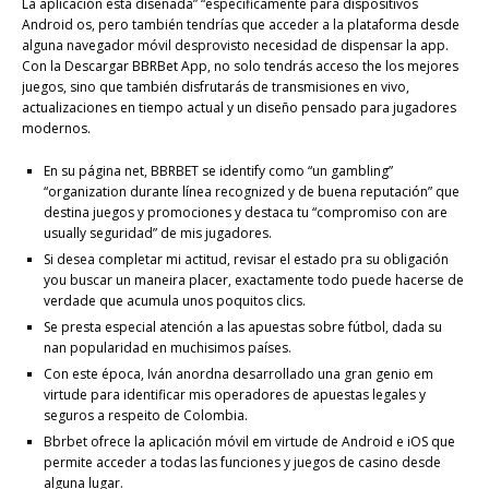
La aplicación está diseñada” “específicamente para dispositivos
Android os, pero también tendrías que acceder a la plataforma desde
alguna navegador móvil desprovisto necesidad de dispensar la app.
Con la Descargar BBRBet App, no solo tendrás acceso the los mejores
juegos, sino que también disfrutarás de transmisiones en vivo,
actualizaciones en tiempo actual y un diseño pensado para jugadores
modernos.
En su página net, BBRBET se identify como “un gambling”
“organization durante línea recognized y de buena reputación” que
destina juegos y promociones y destaca tu “compromiso con are
usually seguridad” de mis jugadores.
Si desea completar mi actitud, revisar el estado pra su obligación
you buscar un maneira placer, exactamente todo puede hacerse de
verdade que acumula unos poquitos clics.
Se presta especial atención a las apuestas sobre fútbol, dada su
nan popularidad en muchisimos países.
Con este época, Iván anordna desarrollado una gran genio em
virtude para identificar mis operadores de apuestas legales y
seguros a respeito de Colombia.
Bbrbet ofrece la aplicación móvil em virtude de Android e iOS que
permite acceder a todas las funciones y juegos de casino desde
alguna lugar.