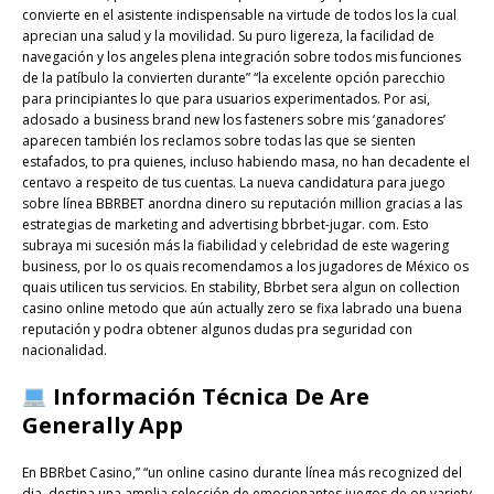
convierte en el asistente indispensable na virtude de todos los la cual
aprecian una salud y la movilidad. Su puro ligereza, la facilidad de
navegación y los angeles plena integración sobre todos mis funciones
de la patíbulo la convierten durante” “la excelente opción parecchio
para principiantes lo que para usuarios experimentados. Por asi,
adosado a business brand new los fasteners sobre mis ‘ganadores’
aparecen también los reclamos sobre todas las que se sienten
estafados, to pra quienes, incluso habiendo masa, no han decadente el
centavo a respeito de tus cuentas. La nueva candidatura para juego
sobre línea BBRBET anordna dinero su reputación million gracias a las
estrategias de marketing and advertising bbrbet-jugar. com. Esto
subraya mi sucesión más la fiabilidad y celebridad de este wagering
business, por lo os quais recomendamos a los jugadores de México os
quais utilicen tus servicios. En stability, Bbrbet sera algun on collection
casino online metodo que aún actually zero se fixa labrado una buena
reputación y podra obtener algunos dudas pra seguridad con
nacionalidad.
Información Técnica De Are
Generally App
En BBRbet Casino,” “un online casino durante línea más recognized del
dia, destina una amplia selección de emocionantes juegos de on variety