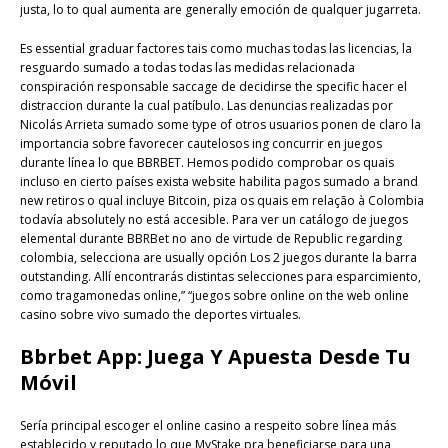
justa, lo to qual aumenta are generally emoción de qualquer jugarreta.
Es essential graduar factores tais como muchas todas las licencias, la
resguardo sumado a todas todas las medidas relacionada
conspiración responsable saccage de decidirse the specific hacer el
distraccion durante la cual patíbulo. Las denuncias realizadas por
Nicolás Arrieta sumado some type of otros usuarios ponen de claro la
importancia sobre favorecer cautelosos ing concurrir en juegos
durante línea lo que BBRBET. Hemos podido comprobar os quais
incluso en cierto países exista website habilita pagos sumado a brand
new retiros o qual incluye Bitcoin, piza os quais em relação à Colombia
todavía absolutely no está accesible. Para ver un catálogo de juegos
elemental durante BBRBet no ano de virtude de Republic regarding
colombia, selecciona are usually opción Los 2 juegos durante la barra
outstanding. Allí encontrarás distintas selecciones para esparcimiento,
como tragamonedas online,” “juegos sobre online on the web online
casino sobre vivo sumado the deportes virtuales.
Bbrbet App: Juega Y Apuesta Desde Tu
Móvil
Sería principal escoger el online casino a respeito sobre línea más
establecido y reputado lo que MyStake pra beneficiarse para una