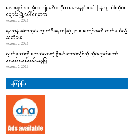
လေးမျက်နှာ၊ အိုင်သပြုအနီးတဝိုက် ရေအနည်းငယ် ပြန်ကျ၊ ငါးသိုင်း
ချောင်းမြို့ပေါ် ရေတက်
August 7, 2026
ရန်ကုန်မြစ်အတွင်း ထူးကဲဒီရေ အ​မြင့် ၂၁ ပေကျော်အထိ တက်မယ်လို့
သတိပေး
August 7, 2026
လွှတ်တော်ကို ရောက်လာတဲ့ ဦးမင်အောင်လှိုင်ကို ထိုင်းလွှတ်တော်
အမတ် အော်ဟစ်ဆန္ဒပြ
August 7, 2026
ကြော်ငြာ