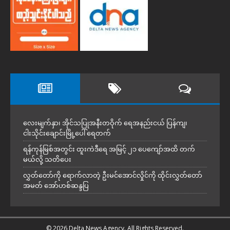
လေးမျက်နှာ၊ အိုင်သပြုအနီးတဝိုက် ရေအနည်းငယ် ပြန်ကျ၊
ငါးသိုင်းချောင်းမြို့ပေါ် ရေတက်
ရန်ကုန်မြစ်အတွင်း ထူးကဲဒီရေ အ​မြင့် ၂၁ ပေကျော်အထိ တက်
မယ်လို့ သတိပေး
လွှတ်တော်ကို ရောက်လာတဲ့ ဦးမင်အောင်လှိုင်ကို ထိုင်းလွှတ်တော်
အမတ် အော်ဟစ်ဆန္ဒပြ
© 2026 Delta News Agency. All Rights Reserved.