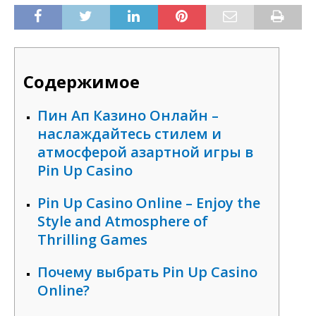
Содержимое
Пин Ап Казино Онлайн –
наслаждайтесь стилем и
атмосферой азартной игры в
Pin Up Casino
Pin Up Casino Online – Enjoy the
Style and Atmosphere of
Thrilling Games
Почему выбрать Pin Up Casino
Online?