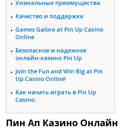
Уникальные преимущества
Качество и поддержка
Games Galore at Pin Up Casino
Online
Безопасное и надежное
онлайн-казино Pin Up
Join the Fun and Win Big at Pin
Up Casino Online!
Как начать играть в Pin Up
Casino:
Пин Ап Казино Онлайн