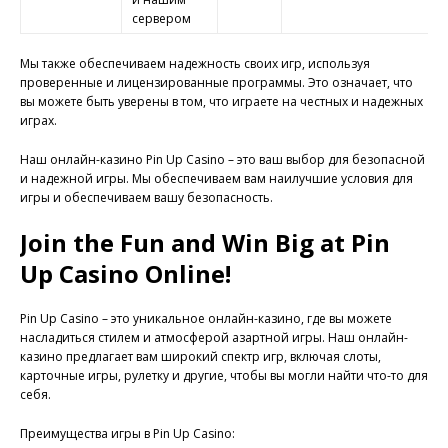
сервером
Мы также обеспечиваем надежность своих игр, используя
проверенные и лицензированные программы. Это означает, что
вы можете быть уверены в том, что играете на честных и надежных
играх.
Наш онлайн-казино Pin Up Casino – это ваш выбор для безопасной
и надежной игры. Мы обеспечиваем вам наилучшие условия для
игры и обеспечиваем вашу безопасность.
Join the Fun and Win Big at Pin
Up Casino Online!
Pin Up Casino – это уникальное онлайн-казино, где вы можете
насладиться стилем и атмосферой азартной игры. Наш онлайн-
казино предлагает вам широкий спектр игр, включая слоты,
карточные игры, рулетку и другие, чтобы вы могли найти что-то для
себя.
Преимущества игры в Pin Up Casino: