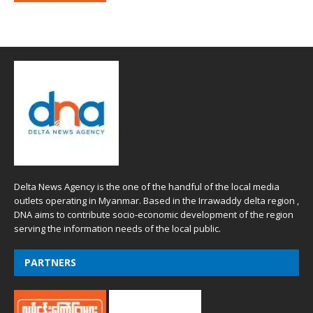
Delta News Agency is the one of the handful of the local media
outlets operating in Myanmar. Based in the Irrawaddy delta region ,
DNA aims to contribute socio-economic development of the region
serving the information needs of the local public.
PARTNERS