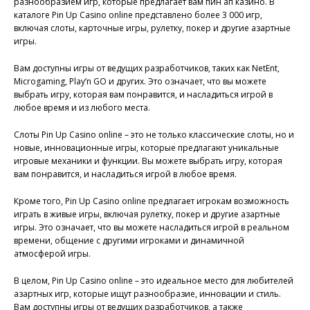
разнообразием игр, которые предлагает вам пин ап казино. В
каталоге Pin Up Casino online представлено более 3 000 игр,
включая слоты, карточные игры, рулетку, покер и другие азартные
игры.
Вам доступны игры от ведущих разработчиков, таких как NetEnt,
Microgaming, Play’n GO и других. Это означает, что вы можете
выбрать игру, которая вам понравится, и насладиться игрой в
любое время и из любого места.
Слоты Pin Up Casino online – это не только классические слоты, но и
новые, инновационные игры, которые предлагают уникальные
игровые механики и функции. Вы можете выбрать игру, которая
вам понравится, и насладиться игрой в любое время.
Кроме того, Pin Up Casino online предлагает игрокам возможность
играть в живые игры, включая рулетку, покер и другие азартные
игры. Это означает, что вы можете насладиться игрой в реальном
времени, общение с другими игроками и динамичной
атмосферой игры.
В целом, Pin Up Casino online – это идеальное место для любителей
азартных игр, которые ищут разнообразие, инновации и стиль.
Вам доступны игры от ведущих разработчиков, а также