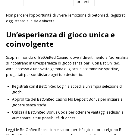
preferiti.
Non perdere l’opportunità di vivere l’emozione di betonred. Registrati
oggi stesso e inizia a vincere!
Un’esperienza di gioco unica e
coinvolgente
Scopri il mondo di BetOnRed Casino, dove il divertimento e l’adrenalina
si incontrano in un’esperienza di gioco senza pari. Con Bet On Red,
avrai accesso a una vasta gamma di giochi e scommesse sportive,
progettati per soddisfare ogni tuo desiderio.
Registrati con il BetOnRed Login e accedi a un’ampia selezione di
giochi.
Approfitta del BetOnRed Casino No Deposit Bonus per iniziare a
giocare senza rischi.
Utilizza il BetOnRed Bonus Code per ottenere vantaggi esclusivi e
aumentare le tue possibilità di vincita.
Leggi le BetOnRed Recension e scopri perché i giocatori scelgono Bet