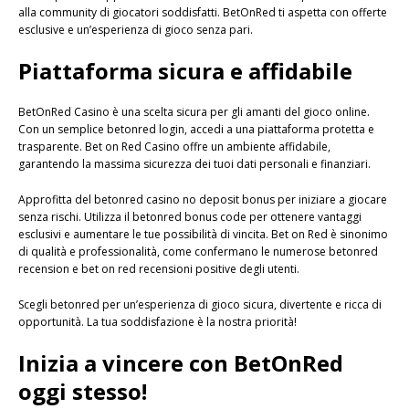
alla community di giocatori soddisfatti. BetOnRed ti aspetta con offerte
esclusive e un’esperienza di gioco senza pari.
Piattaforma sicura e affidabile
BetOnRed Casino è una scelta sicura per gli amanti del gioco online.
Con un semplice betonred login, accedi a una piattaforma protetta e
trasparente. Bet on Red Casino offre un ambiente affidabile,
garantendo la massima sicurezza dei tuoi dati personali e finanziari.
Approfitta del betonred casino no deposit bonus per iniziare a giocare
senza rischi. Utilizza il betonred bonus code per ottenere vantaggi
esclusivi e aumentare le tue possibilità di vincita. Bet on Red è sinonimo
di qualità e professionalità, come confermano le numerose betonred
recension e bet on red recensioni positive degli utenti.
Scegli betonred per un’esperienza di gioco sicura, divertente e ricca di
opportunità. La tua soddisfazione è la nostra priorità!
Inizia a vincere con BetOnRed
oggi stesso!