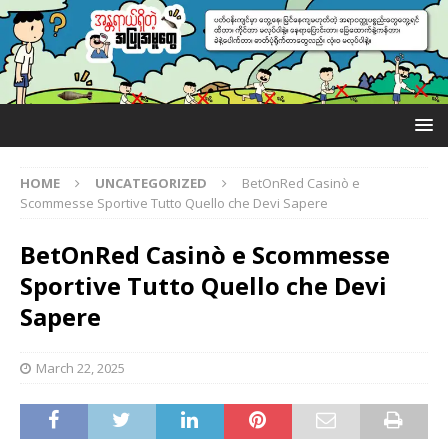
HOME
UNCATEGORIZED
BetOnRed Casinò e
Scommesse Sportive Tutto Quello che Devi Sapere
BetOnRed Casinò e Scommesse
Sportive Tutto Quello che Devi
Sapere
March 22, 2025