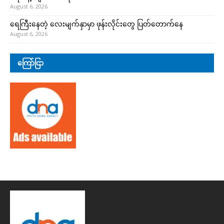
August 6, 2026
ရေကြီးနေတဲ့ လေးမျက်နှာမှာ ဖုန်းလိုင်းတွေ ပြတ်တောက်နေ
August 6, 2026
ကြော်ငြာ