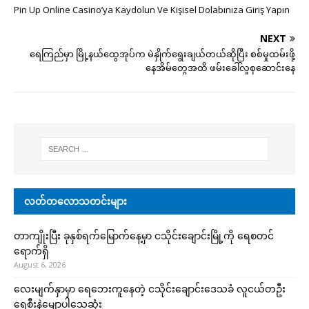
Pin Up Online Casino’ya Kaydolun Ve Kişisel Dolabınıza Giriş Yapın️
NEXT
ရေကြည်မှာ မြို့နယ်ထွေအုပ်က မဲနှိုက်ရွေးချယ်တယ်ဆိုပြီး စစ်မှုထမ်းဖို့
နေအိမ်တွေအထိ ဖမ်းခေါ်လူစုဆောင်းနေ
လတ်တလောသတင်းများ
တာကျိုးပြီး ခုနှစ်ရက်မြောက်နေ့မှာ ငသိုင်းချောင်းမြို့ကို ရေစတင်
ရောက်ရှိ
August 6, 2026
လေးမျက်နှာမှာ ရေဘေးကူနေတဲ့ ငသိုင်းချောင်းဒေသခံ လူငယ်တဦး
ရေစီးနဲ့မျောပါသေဆုံး