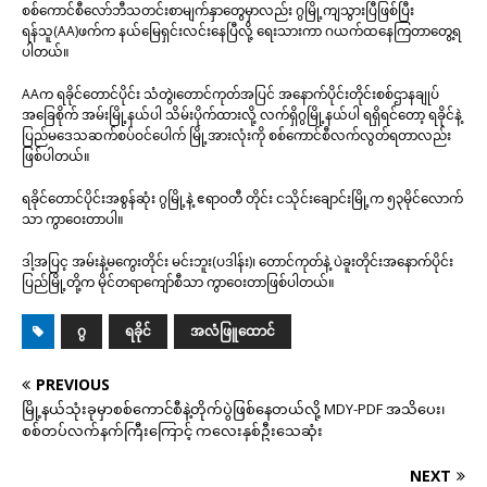
စစ်ကောင်စီလော်ဘီသတင်းစာမျက်နှာတွေမှာလည်း ဂွမြို့ကျသွားပြီဖြစ်ပြီး
ရန်သူ(AA)ဖက်က နယ်မြေရှင်းလင်းနေပြီလို့ ရေးသားကာ ဂယက်ထနေကြတာတွေ့ရ
ပါတယ်။
AAက ရခိုင်တောင်ပိုင်း သံတွဲ၊တောင်ကုတ်အပြင် အနောက်ပိုင်းတိုင်းစစ်ဌာနချုပ်
အခြေစိုက် အမ်းမြို့နယ်ပါ သိမ်းပိုက်ထားလို့ လက်ရှိဂွမြို့နယ်ပါ ရရှိရင်တော့ ရခိုင်နဲ့
ပြည်မဒေသဆက်စပ်ဝင်ပေါက် မြို့အားလုံးကို စစ်ကောင်စီလက်လွတ်ရတာလည်း
ဖြစ်ပါတယ်။
ရခိုင်တောင်ပိုင်းအစွန်ဆုံး ဂွမြို့နဲ့ ဧရာဝတီ တိုင်း ငသိုင်းချောင်းမြို့က ၅၃မိုင်လောက်
သာ ကွာဝေးတာပါ။
ဒါ့အပြင့ အမ်းနဲ့မကွေးတိုင်း မင်းဘူး(ပဒါန်း)၊ တောင်ကုတ်နဲ့ ပဲခူးတိုင်းအနောက်ပိုင်း
ပြည်မြို့တို့က မိုင်တရာကျော်စီသာ ကွာဝေးတာဖြစ်ပါတယ်။
ဂွ
ရခိုင်
အလံဖြူထောင်
PREVIOUS
မြို့နယ်သုံးခုမှာစစ်ကောင်စီနဲ့တိုက်ပွဲဖြစ်နေတယ်လို့ MDY-PDF အသိပေး၊
စစ်တပ်လက်နက်ကြီးကြောင့် ကလေးနှစ်ဦးသေဆုံး
NEXT