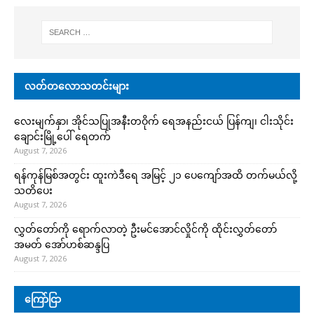
လတ်တလောသတင်းများ
လေးမျက်နှာ၊ အိုင်သပြုအနီးတဝိုက် ရေအနည်းငယ် ပြန်ကျ၊ ငါးသိုင်း
ချောင်းမြို့ပေါ် ရေတက်
August 7, 2026
ရန်ကုန်မြစ်အတွင်း ထူးကဲဒီရေ အ​မြင့် ၂၁ ပေကျော်အထိ တက်မယ်လို့
သတိပေး
August 7, 2026
လွှတ်တော်ကို ရောက်လာတဲ့ ဦးမင်အောင်လှိုင်ကို ထိုင်းလွှတ်တော်
အမတ် အော်ဟစ်ဆန္ဒပြ
August 7, 2026
ကြော်ငြာ