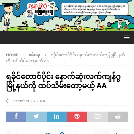
HOME
စစ်ရေး
ရခိုင်တောင်ပိုင်း နောက်ဆုံးလက်ကျန်ဂွမြို့နယ်
ကို ထပ်သိမ်းတော့မယ့် AA
ရခိုင်တောင်ပိုင်း နောက်ဆုံးလက်ကျန်ဂွ
မြို့နယ်ကို ထပ်သိမ်းတော့မယ့် AA
December 26, 2024