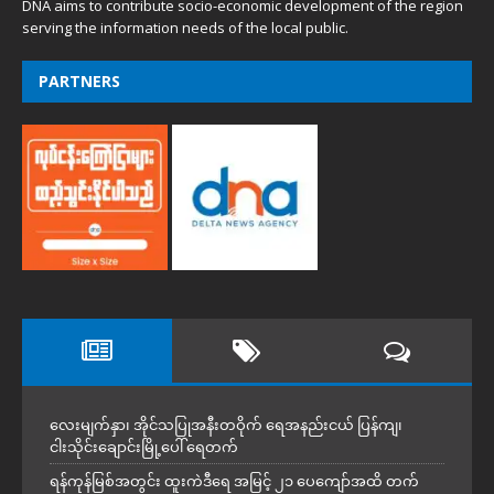
DNA aims to contribute socio-economic development of the region
serving the information needs of the local public.
PARTNERS
လေးမျက်နှာ၊ အိုင်သပြုအနီးတဝိုက် ရေအနည်းငယ် ပြန်ကျ၊
ငါးသိုင်းချောင်းမြို့ပေါ် ရေတက်
ရန်ကုန်မြစ်အတွင်း ထူးကဲဒီရေ အ​မြင့် ၂၁ ပေကျော်အထိ တက်