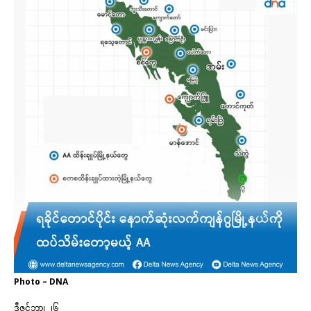
Photo – DNA
ဒီဇင်ဘာ၊ ၂၆