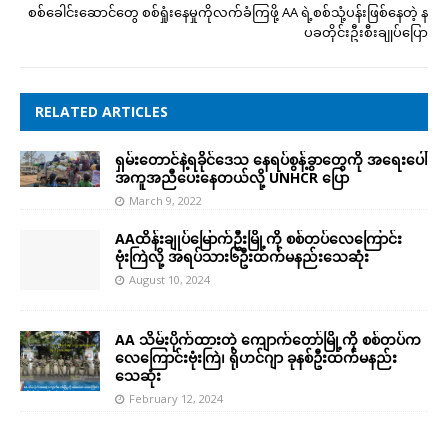
စစ်ခေါင်းဆောင်တွေ စစ်ရှုံးနေမှုကိုလက်ခံကြဖို့ AA ရဲ့စစ်သုံ့ပန်းဖြစ်နေတဲ့ န
ပခတိုင်းဦးစီးချုပ်ပြော
RELATED ARTICLES
ရှမ်းတောင်နဲ့ရခိုင်ဒေသ နေရပ်စွန့်ခွာတွေကို အရေးပေါ်
အကူအညီပေးနေတယ်လို့ UNHCR ပြော
March 9, 2022
AAထိန်းချုပ်မြောက်ဦးမြို့ကို စစ်တပ်လေကြောင်း
ဗုံးကြဲလို့ အရပ်သား၆ဦးထက်မနည်းသေဆုံး
August 10, 2024
AA သိမ်းပိုက်ထားတဲ့ ကျောက်တော်မြို့ကို စစ်တပ်က
လေကြောင်းဗုံးကြဲ၊ ရိုဟင်ဂျာ ခုနစ်ဦးထက်မနည်း
သေဆုံး
February 12, 2024