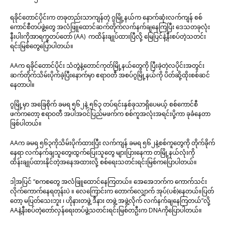
ရခိုင်တောင်ပိုင်းက တခုတည်းသာကျန်တဲ့ ဂွမြို့နယ်က နောက်ဆုံးလက်ကျန် စစ်
ကောင်စီတပ်ဖွဲ့တွေ အလံဖြူထောင်ဆက်တိုက်လက်နက်ချနေကြပြီး ဒေသတခုလုံး
နီးပါးကိုအာရက္ခတပ်တော် (AA) ကထိန်းချုပ်ထားပြီလို့ မြေပြင်နဲ့နီးစပ်တဲ့သတင်း
ရင်းမြစ်တွေပြောပါတယ်။
AAက ရခိုင်တောင်ပိုင်း သံတွဲနဲ့တောင်ကုတ်မြို့နယ်တွေကို ပြီးခဲ့တဲ့လပိုင်းအတွင်း
ဆက်တိုက်သိမ်းပိုက်ခဲ့ပြီးနောက်မှာ ဧရာဝတီ အစပ်ဂွမြို့နယ်ကို ပိတ်ဆို့ထိုးစစ်ဆင်
နေတာပါ။
ဂွမြို့မှာ အခြေစိုက် ခမရ ၅၆၂နဲ့ ၅၆၃
တပ်ရင်းနှစ်ခုသာရှိပေမယ့် စစ်ကောင်စီ
ဖက်ကတော့ ဧရာဝတီ အပါအဝင်ပြည်မဖက်က စစ်ကူအလုံးအရင်းပို့ကာ ခုခံနေတာ
ဖြစ်ပါတယ်။
AAက ခမရ ၅၆၃ကိုသိမ်းပိုက်ထားပြီး လက်ကျန် ခမရ ၅၆၂နဲ့စစ်ကူတွေကို တိုက်ခိုက်
နေရာ လက်နက်ချသူတွေ၊ထွက်ပြေးသူတွေ များပြားနေကာ တမြို့နယ်လုံးကို
ထိန်းချုပ်ထားနိုင်တဲ့အနေအထားလို့ စစ်ရေးသတင်းရင်းမြစ်ကပြောပါတယ်။
ဒါ့အပြင် “စကစတွေ အလံဖြူထောင်နေကြတယ်။ အေအေဘက်က ကောက်သင်း
လိုက်ကောက်နေရတုန်းပဲ ။ လေကြောင်းက တောက်လျှောက် အုပ်(ပစ်)နေတယ်။ပြတ်
တော့ မပြတ်သေးဘူး ၊ ဟိုနားတဖွဲ့ ဒီနား တဖွဲ့ အဖွဲ့လိုက် လက်နက်ချနေကြတယ်”လို့
AAနဲ့နီးစပ်တဲ့တော်လှန်ရေးတပ်ဖွဲ့သတင်းရင်းမြစ်တဦးက DNAကိုပြောပါတယ်။