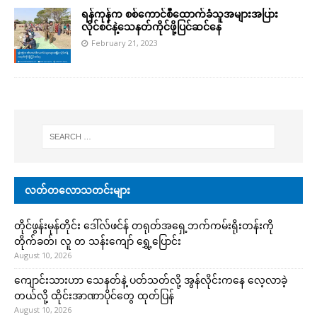
ရန်ကုန်က စစ်ကောင်စီထောက်ခံသူအများအပြား
လိုင်စင်နဲ့သေနတ်ကိုင်ဖို့ပြင်ဆင်နေ
February 21, 2023
လတ်တလောသတင်းများ
တိုင်ဖွန်းမုန်တိုင်း ဒေါ်လ်ဖင်န် တရုတ်အရှေ့ဘက်ကမ်းရိုးတန်းကို
တိုက်ခတ်၊ လူ တ သန်းကျော် ရွှေ့ပြောင်း
August 10, 2026
ကျောင်းသားဟာ သေနတ်နဲ့ ပတ်သတ်လို့ အွန်လိုင်းကနေ လေ့လာခဲ့
တယ်လို့ ထိုင်းအာဏာပိုင်တွေ ထုတ်ပြန်
August 10, 2026