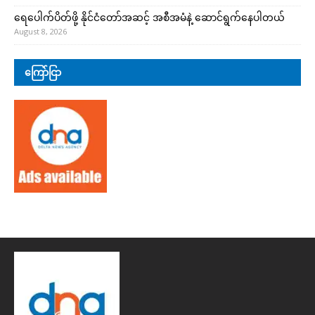
ရေပေါက်ပိတ်ဖို့ နိုင်ငံတော်အဆင့် အစီအမံနဲ့ ဆောင်ရွက်နေပါတယ်
August 8, 2026
ကြော်ငြာ