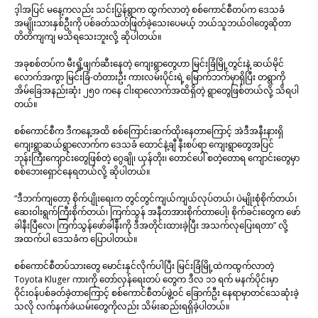
ဒ့ါအပြင် မနေ့ကလည်း သင်းပြွန်ရွာက ထွက်လာတဲ့ စစ်ကောင်စီတပ်က ဒေသခံ
အမျိုးသားနှစ်ဦးကို ပစ်ခတ်သတ်ဖြတ်ခဲ့သေးပေမယ့် ဘယ်သူဘယ်ဝါတွေဆိုတာ
တိတိကျကျ မသိရသေးဘူးလို့ ဆိုပါတယ်။
အခုစစ်တပ်က မီးရှို့ဖျက်ဆီးနေတဲ့ ကျေးရွာတွေဟာ မြင်းခြံမြို့တွင်းနဲ့ ဆယ်မိုင်
လောက်အကွာ မြင်းခြံ-တံတားဦး ကားလမ်းပိုင်းရဲ့ မြောက်ဘက်မှာရှိပြီး တရွာကို
အိမ်ခြေအနည်းဆုံး ၂၅၀ ကနေ ငါးရာလောက်အထိရှိတဲ့ ရွာတွေဖြစ်တယ်လို့ သိရပါ
တယ်။
စစ်ကောင်စီက ဒီကနေ့အထိ စစ်ကြောင်းဆက်ထိုးနေတာကြောင့် အဲဒီအနီးနားရှိ
ကျေးရွာဆယ်ရွာလောက်က ဒေသခံ ထောင်နဲ့ချီ နီးစပ်ရာ ကျေးရွာတွေအပြင်
ဘုန်းကြီးကျောင်းတွေဖြစ်တဲ့ ဂွေချို၊ ယုန်တိုး၊ တောင်ပေါ် စတဲ့တောရ ကျောင်းတွေမှာ
စစ်ဘေးရှောင်နေရတယ်လို့ ဆိုပါတယ်။
“ဒီဘက်ကျတော့ စိုက်ပျိုးရေးက တွင်တွင်ကျယ်ကျယ်လုပ်တယ်၊ ပဲမျိုးစုံစိုက်တယ်၊
ဆေးဝါးရွက်ကြီးစိုက်တယ်၊ ကြက်သွန် အနီတအားစိုက်တာပေါ့၊ စိုက်ခင်းတွေက ဖော်
ခါနီးပြီလေ၊ ကြက်သွန်ဖော်ခါနီးကို ဒီအတိုင်းထားခဲ့ပြီး အသက်လုပြေးရတာ” လို့
အထက်ပါ ဒေသခံက ပြောပါတယ်။
စစ်ကောင်စီတပ်သားတွေ မောင်းနှင်လိုက်ပါပြီး မြင်းခြံမြို့ထဲကထွက်လာတဲ့
Toyota Kluger ကားကို တော်လှန်ရေးတပ် တွေက ဒီလ ၁၁ ရက် မနက်ပိုင်းမှာ
ဝိုင်း၀န်ပစ်ခတ်ခဲ့တာကြောင့် စစ်ကောင်စီတပ်ဖွဲ့၀င် ခြောက်ဦး နေရာမှာတင်သေဆုံးခဲ့
သလို လက်နက်ခဲယမ်းတွေကိုလည်း သိမ်းဆည်းရရှိခဲ့ပါတယ်။