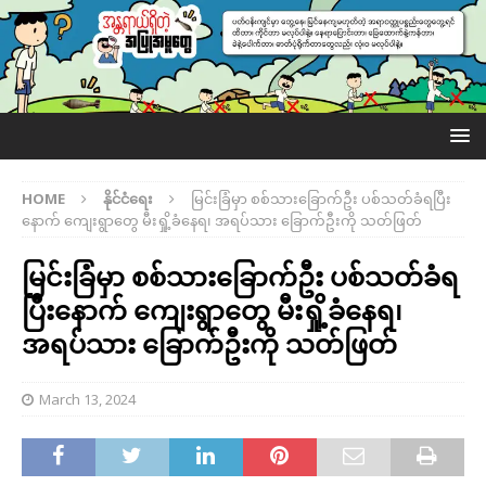
HOME
နိုင်ငံရေး
မြင်းခြံမှာ စစ်သားခြောက်ဦး ပစ်သတ်ခံရပြီး
နောက် ကျေးရွာတွေ မီးရှို့ခံနေရ၊ အရပ်သား ခြောက်ဦးကို သတ်ဖြတ်
မြင်းခြံမှာ စစ်သားခြောက်ဦး ပစ်သတ်ခံရ
ပြီးနောက် ကျေးရွာတွေ မီးရှို့ခံနေရ၊
အရပ်သား ခြောက်ဦးကို သတ်ဖြတ်
March 13, 2024