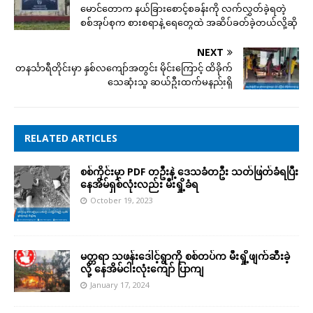
မောင်တောက နယ်ခြားစောင့်စခန်းကို လက်လွှတ်ခဲ့ရတဲ့
စစ်အုပ်စုက စားစရာနဲ့ ရေတွေထဲ အဆိပ်ခတ်ခဲ့တယ်လို့ဆို
NEXT
တနင်္သာရီတိုင်းမှာ နှစ်လကျော်အတွင်း မိုင်းကြောင့် ထိခိုက်
သေဆုံးသူ ဆယ်ဦးထက်မနည်းရှိ
RELATED ARTICLES
စစ်ကိုင်းမှာ PDF တဦးနဲ့ ဒေသခံတဦး သတ်ဖြတ်ခံရပြီး
နေအိမ်ရှစ်လုံးလည်း မီးရှို့ခံရ
October 19, 2023
မတ္တရာ သဖန်းဒေါင့်ရွာကို စစ်တပ်က မီးရှို့ဖျက်ဆီးခဲ့
လို့ နေအိမ်ငါးလုံးကျော် ပြာကျ
January 17, 2024