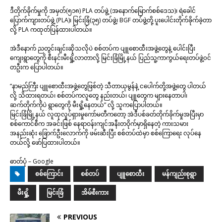
ဒီတိုက်ခိုက်မှုကို အမှတ်(၅၁၈) PLA တပ်ဖွဲ့ (အနောက်မြောက်စစ်ဒေသ)၊ ရဲခေါင်
ပြောက်ကျားတပ်ဖွဲ့ (PLA)၊ မြင်းခြံ(၃၅) တပ်ဖွဲ့၊ BGF တပ်ဖွဲ့တို့ ပူးပေါင်းတိုက်ခိုက်ခဲ့တာ
လို့ PLA ကထုတ်ပြန်ထားပါတယ်။
အဲဒီနောက် ညတွင်းချင်းဆိုသလိုပဲ စစ်တပ်က ပျူစောထီးအဖွဲ့တွေနဲ့ ပေါင်းပြီး
ကျေးရွာတွေကို စီးနင်းမီးရှို့လာတာလို့ မြင်းခြံမြို့နယ် ပြည်သူ့ကာကွယ်ရေးတပ်ဖွဲ့၀င်
တဦးက ပြောပါတယ်။
“နာမည်ကြီး ပျူစောထီးအဖွဲ့တွေဖြစ်တဲ့ သီတာယုမွန်နဲ့ ငပေါက်တို့အဖွဲ့တွေ ပါတယ်
လို့ သိထားရတယ်၊ စစ်တပ်ကလူတွေ နည်းတယ်၊ ပျူတွေက များနေတာပါ၊
ဆက်တိုက်ကိုပဲ ရွာတွေကို မီးရှို့နေတယ်” လို့ သူကပြောပါတယ်။
မြင်းခြံမြို့နယ် လူထုလှုပ်ရှားမှုကော်မတီကတော့ အဲဒီပစ်ခတ်တိုက်ခိုက်မှုအပြီးမှာ
စစ်ကောင်စီက အခင်းဖြစ် နေရာဝန်းကျင်အနီးတဝိုက်မှာရှိနေတဲ့ ကားသမား
အနည်းဆုံး ခြောက်ဦးလောက်ကို ဖမ်းဆီးပြီး စစ်တပ်ထဲမှာ စစ်ကြောရေး လုပ်နေ
တယ်လို့ ဖော်ပြထားပါတယ်။
ဓာတ်ပုံ – Google
စစ်ကြောင်း
စစ်တပ်
ပျူစောထီး
မန်ကျည်းစုရွာ
မီးရှို့
မြင်းခြံ
အိမ်စီးကား
PREVIOUS