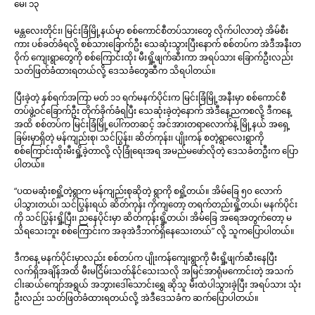
မေ၊ ၁၃
မန္တလေးတိုင်း၊ မြင်းခြံမြို့နယ်မှာ စစ်ကောင်စီတပ်သားတွေ လိုက်ပါလာတဲ့ အိမ်စီး
ကား ပစ်ခတ်ခံရလို့ စစ်သားခြောက်ဦး သေဆုံးသွားပြီးနောက် စစ်တပ်က အဲဒီအနီးတ
ဝိုက် ကျေးရွာတွေကို စစ်ကြောင်းထိုး မီးရှို့ဖျက်ဆီးကာ အရပ်သား ခြောက်ဦးလည်း
သတ်ဖြတ်ခံထားရတယ်လို့ ဒေသခံတွေဆီက သိရပါတယ်။
ပြီးခဲ့တဲ့ နှစ်ရက်အကြာ မတ် ၁၁ ရက်မနက်ပိုင်းက မြင်းခြံမြို့အနီးမှာ စစ်ကောင်စီ
တပ်ဖွဲ့ဝင်ခြောက်ဦး တိုက်ခိုက်ခံရပြီး သေဆုံးခဲ့တဲ့နောက် အဲဒီနေ့ညကစလို့ ဒီကနေ့
အထိ စစ်တပ်က မြင်းခြံမြို့ပေါ်ကတဆင့် အင်အားတရာလောက်နဲ့ မြို့နယ် အရှေ့
ခြမ်းမှာရှိတဲ့ မန်ကျည်းစု၊ သင်ပြွန်း၊ ဆိတ်ကုန်း၊ ပျိုးကန် စတဲ့ရွာလေးရွာကို
စစ်ကြောင်းထိုးမီးရှို့ခဲ့တာလို့
လုံခြုံရေးအရ အမည်မဖော်လိုတဲ့ ဒေသခံတဦးက ပြော
ပါတယ်။
“ပထမဆုံးစရှို့တဲ့ရွာက မန်ကျည်းစုဆိုတဲ့ ရွာကို စရှို့တယ်။ အိမ်ခြေ ၅၀ လောက်
ပါသွားတယ်၊ သင်ပြွန်းရယ် ဆိတ်ကုန်း ကိုကျတော့ တရက်တည်းရှို့တယ်၊ မနက်ပိုင်း
ကို သင်ပြွန်းရှို့ပြီး၊ ညနေပိုင်းမှာ ဆိတ်ကုန်းရှို့တယ်၊ အိမ်ခြေ အရေအတွက်တော့ မ
သိရသေးဘူး စစ်ကြောင်းက အခုအဲဒီဘက်ရှိနေသေးတယ်” လို့ သူကပြောပါတယ်။
ဒီကနေ့ မနက်ပိုင်းမှာလည်း စစ်တပ်က ပျိုးကန်ကျေးရွာကို မီးရှို့ဖျက်ဆီးနေပြီး
လက်ရှိအချိန်အထိ မီးမငြိမ်းသတ်နိုင်သေးသလို အမြင်အာရုံမကောင်းတဲ့ အသက်
ငါးဆယ်ကျော်အရွယ် အဘွားဒေါ်သောင်းရွှေ ဆိုသူ မီးထဲပါသွားခဲ့ပြီး အရပ်သား သုံး
ဦးလည်း သတ်ဖြတ်ခံထားရတယ်လို့ အဲဒီဒေသခံက ဆက်ပြောပါတယ်။