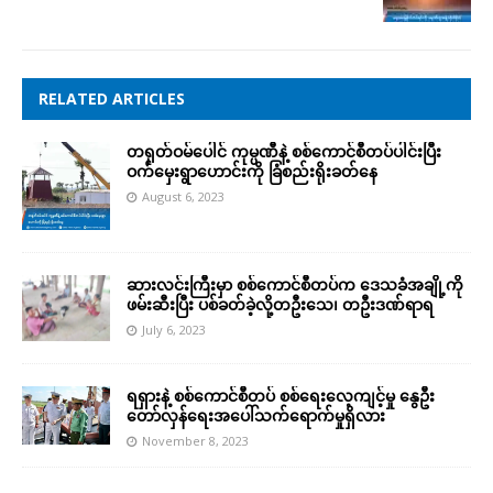
RELATED ARTICLES
တရုတ်ဝမ်ပေါင် ကုမ္ပဏီနဲ့ စစ်ကောင်စီတပ်ပါင်းပြီး
ဝက်မှေးရွာဟောင်းကို ခြံစည်းရိုးခတ်နေ
August 6, 2023
ဆားလင်းကြီးမှာ စစ်ကောင်စီတပ်က ဒေသခံအချို့ကို
ဖမ်းဆီးပြီး ပစ်ခတ်ခဲ့လို့တဦးသေ၊ တဦးဒဏ်ရာရ
July 6, 2023
ရရှားနဲ့ စစ်ကောင်စီတပ် စစ်ရေးလေ့ကျင့်မှု နွေဦး
တော်လှန်ရေးအပေါ်သက်ရောက်မှုရှိလား
November 8, 2023