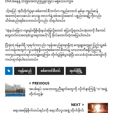
DNAအနေနဲ့ သီးခြားအတည်ပြုနိုင်ခြင်း မရှိသေးပါဘူး။
ဒါ့အပြင် အဲ့ဒီတိုက်ပွဲမှာ စစ်ကောင်စီဘက်က ကျည်ဘောက် နှစ်ခု၊ ကျည်ဆန်
အတောင့်လေးဆယ်၊ လေးခွ တလက်နဲ့ စစ်အသုံးဆောင် ပစ္စည်းအချို့ကိုလည်း
သိမ်းဆည်းရမိသေးတယ်လို့လည်း သိရပါတယ်။
“အဲ့နယ်မြေက ကျနော်တို့စိုးမိုးနယ်မြေလို့တောင် ပြောလို့ရတယ်။အဲ့တာကို ဒီကောင်
တွေတက်လာတော့ခံသွားရတာပေါ့”လို့ ဗိုလ်တောက်တဲ့ကပြောပါတယ်။
ပြီးခဲ့တဲ့ ဇန်နဝါရီ ၁၃ရက်ကလည်း ဂမုန်းဆည်နားမှာရှိတဲ့ ကျေးရွာတွေမှာ ပြည်သူ့စစ်
သင်တန်းအတွက် လူသစ်စုဖို့လာတဲ့စစ်ကောင်စီတပ်နဲ့ သာယာဝတီခရိုင်ပြည်သူ့
ကာကွယ်ရေးတပ်ရင်းတပ်ဖွဲ့တွေကြား တိုက်ပွဲဖြစ်ပွားခဲ့ပြီး ဒေသခံသုံးဆယ်ကျော်ကို
ကယ်ထုတ်ခဲ့ပါသေးတယ်။
ဂမုန်းဆည်
စစ်ကောင်စီတပ်
အုတ်ဖိုမြို့
PREVIOUS
အပစ်ရပ် သဘောတူညီချက်တွေကို လိုက်နာကြဖို့ “ဝ”အဖွဲ့
တိုက်တွန်း
NEXT
ရေးအခြေစိုက်တပ်ရင်းကို ရေးဘီလူးအဖွဲ့ တိုက်ခိုက်