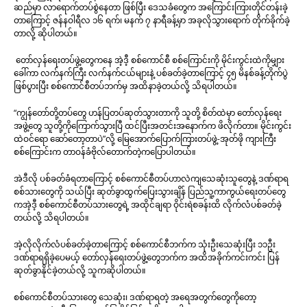
ဆည်မှာ လာရောက်တပ်စွဲနေတာ ဖြစ်ပြီး ဒေသခံတွေက အကြောင်းကြားတိုင်တန်းခဲ့
တာကြောင့် ဇန်နဝါရီလ ၁၆ ရက်၊ မနက် ၇ နာရီခန့်မှာ အခုလိုသွားရောက် တိုက်ခိုက်ခဲ့
တာလို့ ဆိုပါတယ်။
တော်လှန်ရေးတပ်ဖွဲ့တွေကနေ အဲ့ဒီ့ စစ်ကောင်စီ စစ်ကြောင်းကို မိုင်းကွင်းထဲကိုမျှား
ခေါ်ကာ လက်နက်ကြီး လက်နက်ငယ်များနဲ့ ပစ်ခတ်ခဲ့တာကြောင့် ၄၅ မိနစ်ခန့်တိုက်ပွဲ
ဖြစ်ပွားပြီး စစ်ကောင်စီတပ်ဘက်မှ အထိနာခဲ့တယ်လို့ သိရပါတယ်။
“ကျွန်တော်တို့တပ်တွေ ဟန်ပြတပ်ဆုတ်သွားတာကို သူတို့ စိတ်ထဲမှာ တော်လှန်ရေး
အဖွဲ့တွေ သူတို့ကိုကြောက်သွားပြီ ထင်ပြီးအတင်းအနောက်က ဖိလိုက်တာ။ မိုင်းကွင်း
ထဲဝင်ရော ဆော်တော့တာပဲ”လို့ မြေအောက်ပြောက်ကြားတပ်ဖွဲ့-အုတ်ဖို ကျားကြီး
စစ်ကြောင်းက တာဝန်ခံဗိုလ်တောက်တဲ့ကပြောပါတယ်။
အဲဒီလို ‌ပစ်ခတ်ခံရတာကြောင့် စစ်ကောင်စီတပ်ဟာလဲကျသေဆုံးသူတွေနဲ့ ဒဏ်ရာရ
စစ်သားတွေကို သယ်ပြီး ဆုတ်ခွာထွက်ပြေးသွားချိန် ပြည်သူ့ကာကွယ်ရေးတပ်တွေ
ကအဲ့ဒီ့ စစ်ကောင်စီတပ်သားတွေရဲ့ အထိုင်ချရာ ဝိုင်းရဲစခန်းထိ လိုက်လံပစ်ခတ်ခဲ့
တယ်လို့ သိရပါတယ်။
အဲ့လိုလိုက်လံပစ်ခတ်ခဲ့တာကြောင့် စစ်ကောင်စီဘက်က သုံးဦးသေဆုံးပြီး ၁၁ဦး
ဒဏ်ရာရရှိခဲ့ပေမယ့် တော်လှန်ရေးတပ်ဖွဲ့တွေဘက်က အထိအခိုက်ကင်းကင်း ပြန်
ဆုတ်ခွာနိုင်ခဲ့တယ်လို့ သူကဆိုပါတယ်။
စစ်ကောင်စီတပ်သားတွေ သေဆုံး၊ ဒဏ်ရာရတဲ့ အရေအတွက်တွေကိုတော့