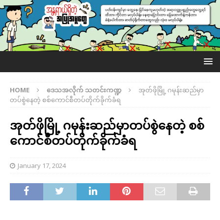
HOME
ဒေသအလိုက် သတင်းကဏ္ဍ
အုတ်ဖိုမြို့ ဂမုန်းဆည်မှာ
တပ်စွဲနေတဲ့ စစ်ကောင်စီတပ်တိုက်ခိုက်ခံရ
အုတ်ဖိုမြို့ ဂမုန်းဆည်မှာတပ်စွဲနေတဲ့ စစ်
ကောင်စီတပ်တိုက်ခိုက်ခံရ
January 17, 2024