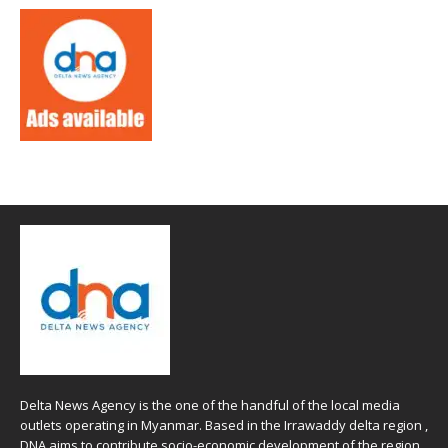
Delta News Agency is the one of the handful of the local media
outlets operating in Myanmar. Based in the Irrawaddy delta region ,
DNA aims to contribute socio-economic development of the region