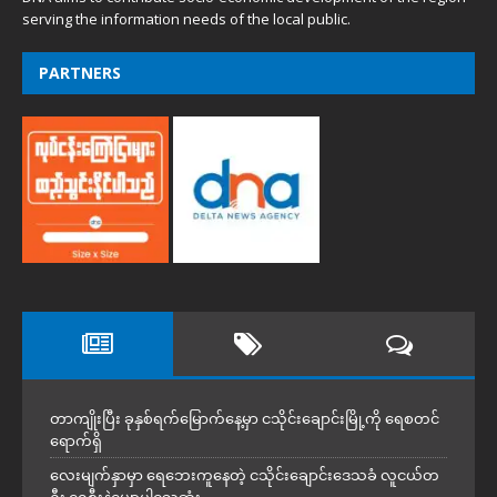
serving the information needs of the local public.
PARTNERS
တာကျိုးပြီး ခုနှစ်ရက်မြောက်နေ့မှာ ငသိုင်းချောင်းမြို့ကို ရေစတင်
ရောက်ရှိ
လေးမျက်နှာမှာ ရေဘေးကူနေတဲ့ ငသိုင်းချောင်းဒေသခံ လူငယ်တ
ဦး ရေစီးနဲ့မျောပါသေဆုံး