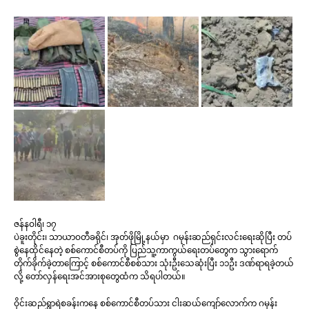
ဇန်နဝါရီ၊ ၁၇
ပဲခူးတိုင်း၊ သာယာဝတီခရိုင်၊ အုတ်ဖိုမြို့နယ်မှာ ဂမုန်းဆည်ရှင်းလင်းရေးဆိုပြီး တပ်
စွဲနေထိုင်နေတဲ့ စစ်ကောင်စီတပ်ကို ပြည်သူ့ကာကွယ်ရေးတပ်တွေက သွားရောက်
တိုက်ခိုက်ခဲ့တာကြောင့် စစ်ကောင်စီစစ်သား သုံးဦးသေဆုံးပြီး ၁၁ဦး ဒဏ်ရာရခဲ့တယ်
လို့ တော်လှန်ရေးအင်အားစုတွေထံက သိရပါတယ်။
ဝိုင်းဆည်ရွာရဲစခန်းကနေ စစ်ကောင်စီတပ်သား ငါးဆယ်ကျော်လောက်က ဂမုန်း