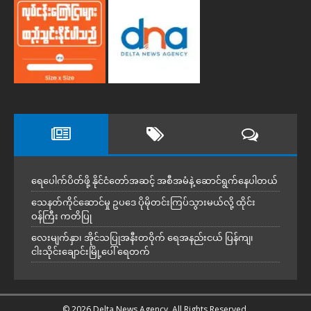
ရေပေါက်ပိတ်ဖို့ နိုင်ငံတော်အဆင့် အစီအမံနဲ့ ဆောင်ရွက်နေပါတယ်
သေနတ်ကိုင်ဆောင်မှု ဥပဒေ ပိုမိုတင်းကြပ်သွားမယ်လို့ ထိုင်း
ဝန်ကြီး ကတိပြု
လေးမျက်နှာ၊ အိုင်သပြုအနီးတဝိုက် ရေအနည်းငယ် ပြန်ကျ၊
ငါးသိုင်းချောင်းမြို့ပေါ် ရေတက်
© 2026 Delta News Agency. All Rights Reserved.