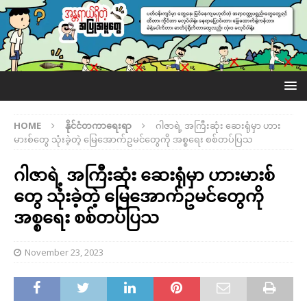
HOME
နိုင်ငံတကာရေးရာ
ဂါဇာရဲ့ အကြီးဆုံး ဆေးရုံမှာ ဟား
မားစ်တွေ သုံးခဲ့တဲ့ မြေအောက်ဥမင်တွေကို အစ္စရေး စစ်တပ်ပြသ
ဂါဇာရဲ့ အကြီးဆုံး ဆေးရုံမှာ ဟားမားစ်
တွေ သုံးခဲ့တဲ့ မြေအောက်ဥမင်တွေကို
အစ္စရေး စစ်တပ်ပြသ
November 23, 2023