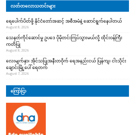
လတ်တလောသတင်းများ
ရေပေါက်ပိတ်ဖို့ နိုင်ငံတော်အဆင့် အစီအမံနဲ့ ဆောင်ရွက်နေပါတယ်
August 8, 2026
သေနတ်ကိုင်ဆောင်မှု ဥပဒေ ပိုမိုတင်းကြပ်သွားမယ်လို့ ထိုင်းဝန်ကြီး
ကတိပြု
August 8, 2026
လေးမျက်နှာ၊ အိုင်သပြုအနီးတဝိုက် ရေအနည်းငယ် ပြန်ကျ၊ ငါးသိုင်း
ချောင်းမြို့ပေါ် ရေတက်
August 7, 2026
ကြော်ငြာ