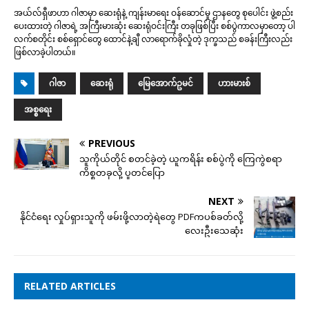
အယ်လ်ရှီဖာဟာ ဂါဇာမှာ ဆေးရုံနဲ့ ကျန်းမာရေး ဝန်ဆောင်မှု ဌာနတွေ စုပေါင်း ဖွဲ့စည်း
ပေးထားတဲ့ ဂါဇာရဲ့ အကြီးမားဆုံး ဆေးရုံဝင်းကြီး တခုဖြစ်ပြီး စစ်ပွဲကာလမှာတော့ ပါ
လက်စတိုင်း စစ်ရှောင်တွေ ထောင်နဲ့ချီ လာရောက်ခိုလှုံတဲ့ ဒုက္ခသည် စခန်းကြီးလည်း
ဖြစ်လာခဲ့ပါတယ်။
ဂါဇာ
ဆေးရုံ
မြေအောက်ဥမင်
ဟားမားစ်
အစ္စရေး
PREVIOUS
သူကိုယ်တိုင် စတင်ခဲ့တဲ့ ယူကရိန်း စစ်ပွဲကို ကြေကွဲစရာ
ကိစ္စတခုလို့ ပူတင်ပြော
NEXT
နိုင်ငံရေး လှုပ်ရှားသူကို ဖမ်းဖို့လာတဲ့ရဲတွေ PDFကပစ်ခတ်လို့
လေးဦးသေဆုံး
RELATED ARTICLES