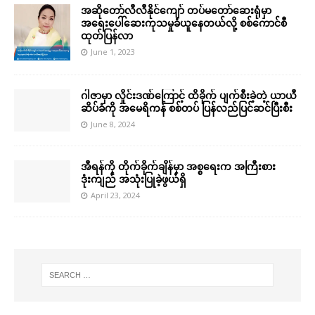
အဆိုတော်လီလီနိုင်ကျော် တပ်မတော်ဆေးရုံမှာ
အရေးပေါ်ဆေးကုသမှုခံယူနေတယ်လို့ စစ်ကောင်စီ
ထုတ်ပြန်လာ
June 1, 2023
ဂါဇာမှာ လှိုင်းဒဏ်ကြောင့် ထိခိုက် ပျက်စီးခဲ့တဲ့ ယာယီ
ဆိပ်ခံကို အမေရိကန် စစ်တပ် ပြန်လည်ပြင်ဆင်ပြီးစီး
June 8, 2024
အီရန်ကို တိုက်ခိုက်ချိန်မှာ အစ္စရေးက အကြီးစား
ဒုံးကျည် အသုံးပြုခဲ့ဖွယ်ရှိ
April 23, 2024