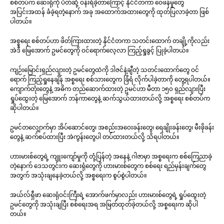
စစ်တပ်က ဆေးရုံကို ပိတ်ဆို့ ဝန်းရံခဲ့တာကြောင့် နိုင်ငံတကာ ဝေဖန်မှုတွေ
အပြင်းအထန် ခံခဲ့ရတဲ့နောက် အခု အထောက်အထားတွေကို ထုတ်ပြလာခဲ့တာ ဖြစ်
ပါတယ်။
အစ္စရေး စစ်တပ်ဟာ ဖိတ်ကြားထားတဲ့ နိုင်ငံတကာ သတင်းထောက် တချို့ကိုလည်း
အဲဒီ မြေအောက် ဥမင်တွေကို ဝင်ရောက်လေ့လာ ကြည့်ရှုခွင့် ပြုခဲ့ပါတယ်။
ကျဉ်းမြောင်းရှည်လျားတဲ့ ဥမင်တွေထဲကို ဒါဇင်နဲ့ချီတဲ့ သတင်းထောက်တွေ ဝင်
ရောက် ကြည့်ရှုနေချိန် အစ္စရေး စစ်သားတွေက ခြံရံ လိုက်ပါခဲ့တာကို တွေ့ရပါတယ်။
ကျောက်တုံးတွေနဲ့ အဓိက တည်ဆောက်ထားတဲ့ ဥမင်ဟာ မီတာ ၁၅၀ ရှည်လျားပြီး
ရှုပ်ထွေးတဲ့ မြေအောက် ဘန်ကာတွေနဲ့ ဆက်သွယ်ထားတယ်လို့ အစ္စရေး စစ်တပ်က
ဆိုပါတယ်။
ဥမင်တလျှောက်မှာ အိပ်ဆောင်တွေ၊ အစည်းအဝေးခန်းတွေ၊ ရေချိုးခန်းတွေ၊ မီးဖိုခန်း
တွေနဲ့ ဆက်စပ်ထားပြီး အဲကွန်းတွေပါ တပ်ထားတယ်လို့ သိရပါတယ်။
ဟားမားစ်တွေရဲ့ ကျူးကျော်မှုကို တုံ့ပြန်တဲ့ အနေနဲ့ ဂါဇာမှာ အစ္စရေးက စစ်ကြေညာခဲ့
တဲ့နောက် ဒေသတွင်းက ဆေးရုံတွေကို ဟားမားစ်တွေက စစ်ရေး ရည်မှန်းချက်တွေ
အတွက် အသုံးချနေခဲ့တယ်လို့ အစ္စရေးက စွပ်စွဲပါတယ်။
အယ်လ်ရှီဖာ ဆေးရုံဝင်းကြီးရဲ့ အောက်ဖက်မှာလည်း ဟားမားစ်တွေရဲ့ ရှုပ်ထွေးတဲ့
ဥမင်တွေကို အသုံးချပြီး စစ်ရေးအရ အမြတ်ထုတ်ခဲ့တယ်လို့ အစ္စရေးက ဆိုပါ
တယ်။