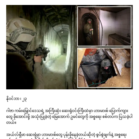
နိုဝင်ဘာ ၊ ၂၃
ဂါဇာ ကမ်းမြှောင်ဒေသရဲ့ အကြီးဆုံး ဆေးရုံဝင်းကြီးထဲမှာ ဟားမားစ် ပြောက်ကျား
တွေ ခိုအောင်းဖို့ အသုံးပြုခဲ့တဲ့ မြေအောက် ဥမင်တွေကို အစ္စရေး စစ်တပ်က ပြသခဲ့ပါ
တယ်။
အယ်လ်ရှီဖာ ဆေးရုံမှာ ဟားမားစ်တွေ ပုန်းခိုနေခဲ့တယ်ဆိုတဲ့ စွပ်စွဲချက်နဲ့ အစ္စရေး