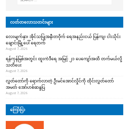
လတ်တလောသတင်းများ
လေးမျက်နှာ၊ အိုင်သပြုအနီးတဝိုက် ရေအနည်းငယ် ပြန်ကျ၊ ငါးသိုင်း
ချောင်းမြို့ပေါ် ရေတက်
August 7, 2026
ရန်ကုန်မြစ်အတွင်း ထူးကဲဒီရေ အ​မြင့် ၂၁ ပေကျော်အထိ တက်မယ်လို့
သတိပေး
August 7, 2026
လွှတ်တော်ကို ရောက်လာတဲ့ ဦးမင်အောင်လှိုင်ကို ထိုင်းလွှတ်တော်
အမတ် အော်ဟစ်ဆန္ဒပြ
August 7, 2026
ကြော်ငြာ