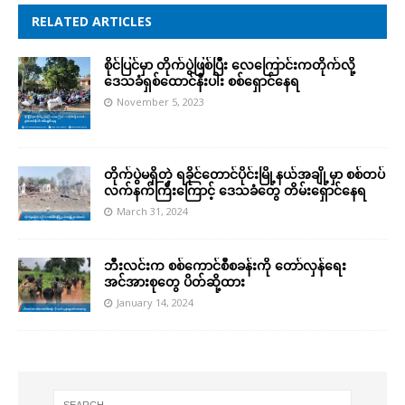
RELATED ARTICLES
စိုင်ပြင်မှာ တိုက်ပွဲဖြစ်ပြီး လေကြောင်းကတိုက်လို့
ဒေသခံရှစ်ထောင်နီးပါး စစ်ရှောင်နေရ
November 5, 2023
တိုက်ပွဲမရှိတဲ့ ရခိုင်တောင်ပိုင်းမြို့နယ်အချို့မှာ စစ်တပ်
လက်နက်ကြီးကြောင့် ဒေသခံတွေ တိမ်းရှောင်နေရ
March 31, 2024
ဘီးလင်းက စစ်ကောင်စီစခန်းကို တော်လှန်ရေး
အင်အားစုတွေ ပိတ်ဆို့ထား
January 14, 2024