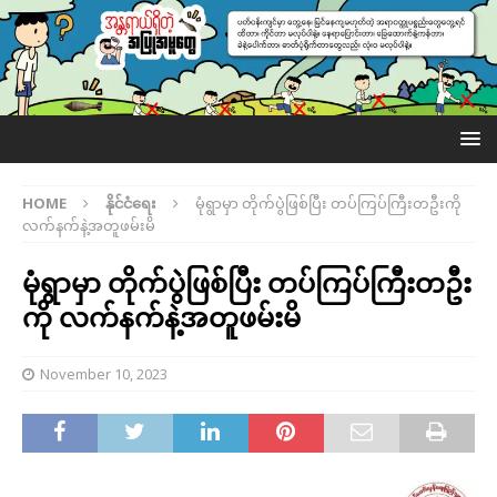
HOME
နိုင်ငံရေး
မုံရွာမှာ တိုက်ပွဲဲဖြစ်ပြီး တပ်ကြပ်ကြီးတဦးကို
လက်နက်နဲ့အတူဖမ်းမိ
မုံရွာမှာ တိုက်ပွဲဲဖြစ်ပြီး တပ်ကြပ်ကြီးတဦး
ကို လက်နက်နဲ့အတူဖမ်းမိ
November 10, 2023