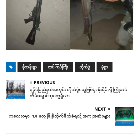
ခိုသန်းရွာ
တပ်ကြပ်ကြီး
တိုက်ပွဲ
မုံရွာ
PREVIOUS
ရခိုင်ပြည်နယ်အတွင်း တိုက်ပွဲတွေဖြစ်မှာစိုးရိမ်လို့ ကြိုတင်
တိမ်းရှောင်သူတွေရှိလာ
NEXT
ကလေးဝမှာ PDF တွေ ခြုံခိုတိုက်ခိုက်ခံရလို့ အကျအဆုံးများ