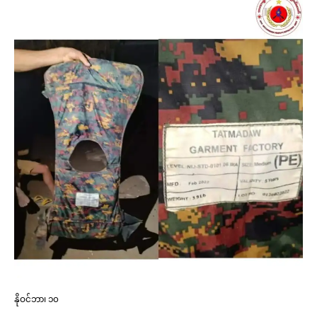
နိုဝင်ဘာ၊ ၁၀