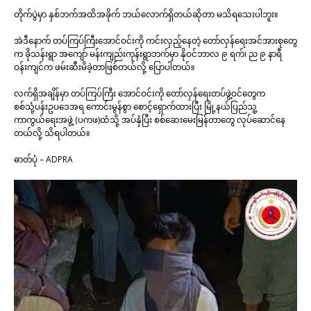
တိုက်ပွဲမှာ နှစ်ဘက်အထိအခိုက် ဘယ်လောက်ရှိတယ်ဆိုတာ မသိရသေးပါဘူး။
အဲဒီနောက် တပ်ကြပ်ကြီးအောင်ဝင်းကို ကင်းလှည့်နေတဲ့ တော်လှန်ရေးအင်အားစုတွေ
က ခိုသန်းရွာ အ‌ကျော် မန်းကျည်းကုန်းရွာဘက်မှာ နိုဝင်ဘာလ ၉ ရက်၊ ည ၉ နာရီ
ဝန်းကျင်က ဖမ်းဆီးမိခဲ့တာဖြစ်တယ်လို့ ပြောပါတယ်။
လက်ရှိအချိန်မှာ တပ်ကြပ်ကြီး အောင်ဝင်းကို တော်လှန်ရေးတပ်ဖွဲ့ဝင်တွေက
စစ်သုံ့ပန်းဥပဒေအရ ကောင်းမွန်စွာ စောင့်ရှောက်ထားပြီး မြို့နယ်ပြည်သူ့
ကာကွယ်ရေးအဖွဲ့ (ပကဖ)ထံသို့ အပ်နှံပြီး စစ်ဆေးမေးမြန်တာတွေ လုပ်ဆောင်နေ
တယ်လို့ သိရပါတယ်။
ဓာတ်ပုံ – ADPRA