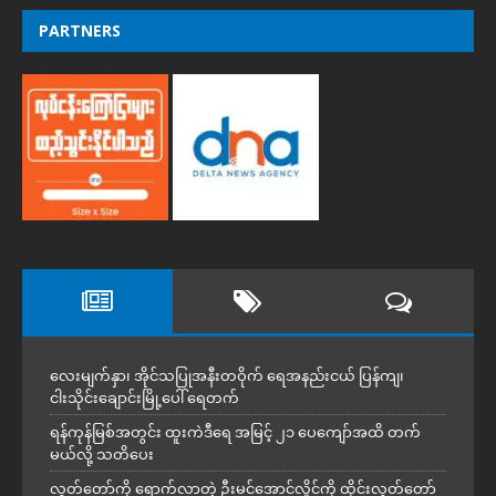
PARTNERS
လေးမျက်နှာ၊ အိုင်သပြုအနီးတဝိုက် ရေအနည်းငယ် ပြန်ကျ၊
ငါးသိုင်းချောင်းမြို့ပေါ် ရေတက်
ရန်ကုန်မြစ်အတွင်း ထူးကဲဒီရေ အ​မြင့် ၂၁ ပေကျော်အထိ တက်
မယ်လို့ သတိပေး
လွှတ်တော်ကို ရောက်လာတဲ့ ဦးမင်အောင်လှိုင်ကို ထိုင်းလွှတ်တော်