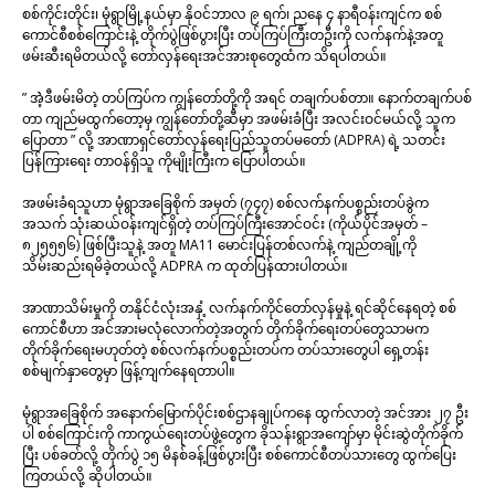
စစ်ကိုင်းတိုင်း၊ မုံရွာမြို့နယ်မှာ နိုဝင်ဘာလ ၉ ရက်၊ ညနေ ၄ နာရီဝန်းကျင်က စစ်
ကောင်စီစစ်ကြောင်းနဲ့ တိုက်ပွဲဖြစ်ပွားပြီး တပ်ကြပ်ကြီးတဦးကို လက်နက်နဲ့အတူ
ဖမ်းဆီးရမိတယ်လို့ တော်လှန်ရေးအင်အားစုတွေထံက သိရပါတယ်။
” အဲဲ့ဒီဖမ်းမိတဲ့ တပ်ကြပ်က ကျွန်တော်တို့ကို အရင် တချက်ပစ်တာ။ နောက်တချက်ပစ်
တာ ကျည်မထွက်တော့မှ ကျွန်တော်တို့ဆီမှာ အဖမ်းခံပြီး အလင်းဝင်မယ်လို့ သူက
ပြောတာ ” လို့ အာဏာရှင်တော်လှန်ရေးပြည်သူတပ်မတော် (ADPRA) ရဲ့ သတင်း
ပြန်ကြားရေး တာဝန်ရှိသူ ကိုမျိုးကြီးက ပြောပါတယ်။
အဖမ်းခံရသူဟာ မုံရွာအခြေစိုက် အမှတ် (၇၄၇) စစ်လက်နက်ပစ္စည်းတပ်ခွဲက
အသက် သုံးဆယ်ဝန်းကျင်ရှိတဲ့ တပ်ကြပ်ကြီးအောင်ဝင်း (ကိုယ်ပိုင်အမှတ် –
၈၂၅၅၅၆) ဖြစ်ပြီးသူနဲ့ အတူ MA11 မောင်းပြန်တစ်လက်နဲ့ ကျည်တချို့ကို
သိမ်းဆည်းရမိခဲ့တယ်လို့ ADPRA က ထုတ်ပြန်ထားပါတယ်။
အာဏာသိမ်းမှုကို တနိုင်ငံလုံးအနှံ့ လက်နက်ကိုင်တော်လှန်မှုနဲ့ ရင်ဆိုင်နေရတဲ့ စစ်
ကောင်စီဟာ အင်အားမလုံလောက်တဲ့အတွက် တိုက်ခိုက်ရေးတပ်တွေသာမက
တိုက်ခိုက်ရေးမဟုတ်တဲ့ စစ်လက်နက်ပစ္စည်းတပ်က တပ်သားတွေပါ ရှေ့တန်း
စစ်မျက်နှာတွေမှာ ဖြန့်ကျက်နေရတာပါ။
မုံရွာအခြေစိုက် အနောက်မြောက်ပိုင်းစစ်ဌာနချုပ်ကနေ ထွက်လာတဲ့ အင်အား ၂၇ ဦး
ပါ စစ်ကြောင်းကို ကာကွယ်ရေးတပ်ဖွဲ့တွေက ခိုသန်းရွာအကျော်မှာ မိုင်းဆွဲတိုက်ခိုက်
ပြီး ပစ်ခတ်လို့ တိုက်ပွဲ ၁၅ မိနစ်ခန့်ဖြစ်ပွားပြီး စစ်ကောင်စီတပ်သားတွေ ထွက်ပြေး
ကြတယ်လို့ ဆိုပါတယ်။