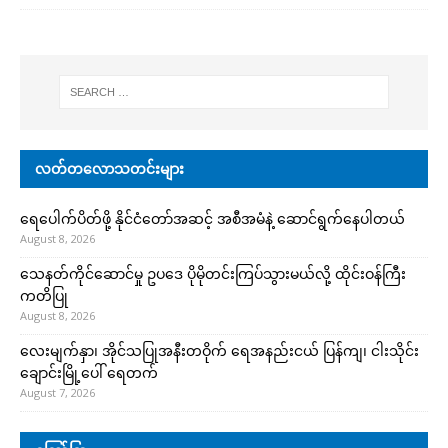
လတ်တလောသတင်းများ
ရေပေါက်ပိတ်ဖို့ နိုင်ငံတော်အဆင့် အစီအမံနဲ့ ဆောင်ရွက်နေပါတယ်
August 8, 2026
သေနတ်ကိုင်ဆောင်မှု ဥပဒေ ပိုမိုတင်းကြပ်သွားမယ်လို့ ထိုင်းဝန်ကြီး
ကတိပြု
August 8, 2026
လေးမျက်နှာ၊ အိုင်သပြုအနီးတဝိုက် ရေအနည်းငယ် ပြန်ကျ၊ ငါးသိုင်း
ချောင်းမြို့ပေါ် ရေတက်
August 7, 2026