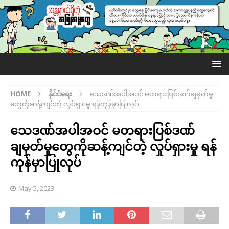
HOME
နိုင်ငံရေး
သေဒဏ်အပါအဝင် မတရားပြစ်ဒဏ်ချမှတ်မှု
တွေကိုဆန့်ကျင်တဲ့ လှုပ်ရှားမှု ရန်ကုန်မှာပြုလုပ်
သေဒဏ်အပါအဝင် မတရားပြစ်ဒဏ်
ချမှတ်မှုတွေကိုဆန့်ကျင်တဲ့ လှုပ်ရှားမှု ရန်
ကုန်မှာပြုလုပ်
May 5, 2023