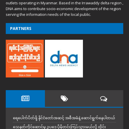
outlets operating in Myanmar. Based in the Irrawaddy delta region ,
DNA aims to contribute socio-economic development of the region
serving the information needs of the local public.
PARTNERS
ရေပေါက်ပိတ်ဖို့ နိုင်ငံတော်အဆင့် အစီအမံနဲ့ ဆောင်ရွက်နေပါတယ်
သေနတ်ကိုင်ဆောင်မှု ဥပဒေ ပိုမိုတင်းကြပ်သွားမယ်လို့ ထိုင်း