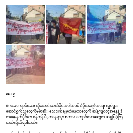
မေ ၊ ၅
ဗကသကျောင်းသား ကိုကောင်းဆက်ပိုင်အပါအဝင် ဒီမိုကရေစီအရေး လှုပ်ရှား
ဆောင်ရွက်သူတွေကိုဖမ်းဆီး၊ သေဒဏ်ချမှတ်နေတာတွေကို ဆန့်ကျင်တဲ့အနေနဲ့ ဒီ
ကနေ့မနက်ပိုင်းက ရန်ကုန်မြို့တနေရာမှာ ဗကသ ကျောင်းသားတွေက ဆန္ဒပြခဲ့ကြ
တယ်လို့သိရပါတယ်။