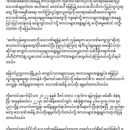
“ဖက်ဆစ်စစ်တပ်အနေနဲ့ ဗကသရဲဘော် ကိုကောင်းဆက်ပိုင်ကို မတရားဖမ်းဆီးပြီး
သေဒဏ်ချမှတ်တာ အပါအဝင် တောင်ပေါ် မြေပြန့် ဒေသအသီးသီးက ပြည်သူလူထု
တွေ ဒီမိုကရေစီအရေး တက်ကြွလှုပ်ရှားသူတွေကို မတရားဖမ်းဆီးထောင်ချတာ
သေဒဏ်အမိန့် မတရားချမှတ်နေတာတွေကို ကျနော်တို့ ဗကသများအဖွဲ့ချုပ်အနေနဲ့
ပြင်းပြင်းထန်ထန် ဆန့်ကျင်တယ်”လို့ ဗကသများအဖွဲ့ချုပ်ရဲ့ ဗဟိုအမှုဆောင် တဦး
ကDNA ကို ပြောပါတယ်။
“တော်လှန်ရေးသမားကို သေဒဏ်ချရုံနဲ့ တော် လှန်ရေးက သေဒဏ်မကျဘူး”ဆိုတဲ့
စာသားပါဘန်နာတွေကိုင်ဆောင်ပြီး ပြုလုပ်ခဲ့ကြတဲ့ အဲ့ဒီလှုပ်ရှားမှုမှာ ဗမာနိုင်ငံလုံး
ဆိုင်ရာ ကျောင်းသားသမဂ္ဂများအဖွဲ့ချုပ်(ဗကသ)၊လူ့ဘောင်သစ်ဒီမိုကရက်တစ်
ပါတီ(DPNS)နဲ့ လူ့ဆဘာင်သစ်လူငယ်(YNS)အဖွဲ့ဝင်တွေပါဝင်ခဲ့ကြတယ်လို့သိရပါ
တယ်။
မြောက်ဥက္ကလာပမြို့နယ် ကျောင်းသားများသမဂ္ဂ (ဗကသများအဖွဲ့ချုပ်)၊ မြေပြင်
လှုပ်ရှားမှုရေးရာ တာဝန်ခံ ကိုကောင်းဆက်ပိုင်ကို စစ်ကောင်စီက ထောင်ဒဏ်တသက်
တကျွန်း အမိန့်ချထားရာက သေဒဏ်အမိန့် ထပ်တိုး ချမှတ်ထားပါတယ်။
ကိုကောင်းဆက်ပိုင်ဟာ ၂၀၂၂ ခုနှစ် ဒီဇင်ဘာလ ၁ ရက်က ရန်ကုန်မှာ ဖမ်ဆီး ခံခဲ့ရ
ပြီး အခုနှစ်မတ်လ ၂၂ မှာ အင်းစိန်ထောင်တွင်း စစ်ခုံရုံးကနေ ပုဒ်မ ၅၀၅ (က)၊ ၅၀
(ည) တို့နဲ့ တသက်တကျွန်း အမိန့်ချမှတ်ခဲ့ပါတယ်။အဲ့ဒီနောက် ပြီးခဲ့တဲ့ဧပြီ ၂၅ ရက်မှာ
တော့ သေဒဏ်အမိန့် ထပ်တိုးချမှတ်လိုက်တယ်လို့ ဗကသများအဖွဲ့ချုပ်ကထုတ်ပြန်
ထားပါတယ်။
ကိုကောင်းဆက်ပိုင်ကို သေဒဏ်အမိန့်ချမှတ်တာဟာ တဖက်သတ်စီရင်ချက်ဖြစ်လို့ ဗ