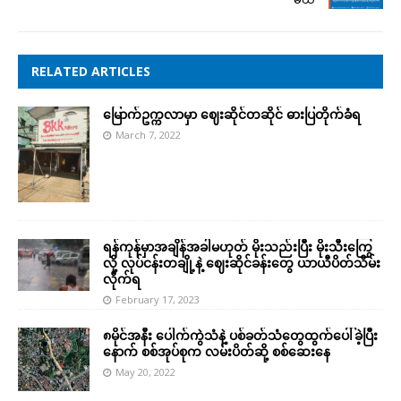
RELATED ARTICLES
မြောက်ဥက္ကလာမှာ ဈေးဆိုင်တဆိုင် ဓားပြတိုက်ခံရ
March 7, 2022
ရန်ကုန်မှာအချိန်အခါမဟုတ် မိုးသည်းပြီး မိုးသီးကြွေ
လို့ လုပ်ငန်းတချို့နဲ့ ဈေးဆိုင်ခန်းတွေ ယာယီပိတ်သိမ်း
လိုက်ရ
February 17, 2023
၈မိုင်အနီး ပေါက်ကွဲသံနဲ့ ပစ်ခတ်သံတွေထွက်ပေါ်ခဲ့ပြီး
နောက် စစ်အုပ်စုက လမ်းပိတ်ဆို့ စစ်ဆေးနေ
May 20, 2022