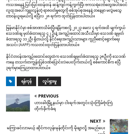
ကသအနေနဲ့ ပြင်းပြင်းထန်ထန် ဆန့်ကျင်ကန့်ကွက်ပြီး ဗကသရဲဘော်တွေအပါအဝင်
လူထုအပေါ် ကျူးလွန်တဲ့ ရာဇဝတ်မှုတွေကို စစ်အုပ်စုအနေနဲ့ တနေ့မှာ မလွဲမသွေ
တာဝန်ယူရမယ်လို့ ဧပြီလ ၂၈ ရက်က ထုတ်ပြန်ထားပါတယ်။
မြန်မာနိုင်ငံမှာ စစ်အာဏာသိမ်းပြီးချိန်ကစလို့ ၂၀၂၃ မေလ ၄ ရက်အထိ မျက်ကွယ်
သေဒဏ်ချ မှတ်ခံထားရသူ ၄၂ ဦးနဲ့ အကျဉ်းထောင်အသီးသီးမှာ သေဒဏ် ချမှတ်
ခံထားရသူ ၁၁၂ဦး ရှိတယ်လို့ နိုင်ငံရေးအကျဉ်းသားများ ကူညီစောင့်ရှောက်ရေး
အသင်း (AAPP) ကသတင်းထုတ်ပြန်ထားပါတယ်။
နိုင်ငံတဝန်းအကျဉ်းထောင်တွေထဲက သေဒဏ်ချမှတ်ခံထားရသူ ၃၈ဦးကို သေဒဏ်
ကနေ တသက်တကျွန်းပြစ်ဒဏ်ပြောင်းလဲပေးလိုက်တယ်လို့ စစ်ကောင်စီက ဧပြီ
၃ရက်မှာကြေညာထားပါတယ်။
ရန်ကုန်
လှုပ်ရှားမှု
PREVIOUS
ဟားခါးမြို့နယ်မှာ ငါးရက်အတွင်းသုံးကြိမ်ဗုံးကြဲ
တိုက်ခိုက်ခံရ
NEXT
မကြာခင်လာမယ့် ဆိုင်ကလုန်းမုန်တိုင်းကို မိုချာလို့ အမည်ပေး
မယ်