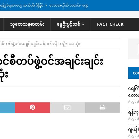
ားမှန်ခွဲခံရတာတွေ ဆက်တိုက်ဖြစ်
ဒေသအလိုက် သတင်းကဏ္ဍ
စမ်းသပ်မှုကို မြောက်ကိုရီးယား ဝေဖန်
နိုင်ငံတကာရေးရာ
သုတေသနစာတမ်း
နွေဦးပွင့်သစ်
FACT CHECK
ရေကြီးနေချိန် စစ်တပ်က ဧရာဝတီတိုင်းအတွင်းမှာ နေ့စဉ် ထိုးစစ်ဆင်နေ
ဒေသ
ီတပ်ဖွဲ့ဝင်အချင်းချင်းပစ်ခတ်လို့ တဦးသေဆုံး
အမြန်လမ်းမှာ ကားတစီး မီးလောင်
ဒေသအလိုက် သတင်းကဏ္ဍ
စီတပ်ဖွဲ့ဝင်အချင်းချင်း
မျက်နှာမှာ ဖုန်းလိုင်းတွေ ပြတ်တောက်နေ
ဒေသအလိုက် သတင်းကဏ္ဍ
ံး
လတ
ရေကြီ
တော
August
ရန်ကု
August
ဂျပန်
August