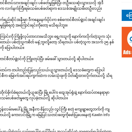
်ကောင်စီတပ်သားအချင်းချင်း ပစ်ခတ်မှုဖြစ်ပြီး တဦးသေဆုံးသွားသလို အဲ့ဒီ
င်စီက လက်နက်ကြီးရမ်းသမ်းပစ်ခတ်ရာက ဒေသခံအမျိုးသမီးတဦးလည်း
ကြေ
ရည်ဆိုင်အနီးမှာ ဒီကနေ့မနက်ပိုင်းက စစ်ကောင်စီတပ်ဖွဲ့ဝင်အချင်းချင်း
ှုဖြစ်ရတဲ့ အကြောင်းရင်းကိုတော့ မသိရပါဘူး။
ကြောင်းကို ကြိုဖို့လုပ်တာလားမသိဘူး၊ ရှေ့ကသူကို နောက်ကလိုက်တဲ့သူက သုံး
းတယ်၊ ပစ်တဲ့သူကစိတ် မနှံ့ဘူးလို့တော့ သိရတယ်၊ ပစ်တဲ့သူက အသက် ၃၅ နှစ်
 ကို ပြောပါတယ်။
င်စီတပ်ဖွဲ့ဝင်ကို ကြိုးတုပ်ပြီး ဖမ်းခေါ် သွားတယ်လို့ ဆိုပါတယ်။
်း စစ်တပ်က တပါတည်းပြန်လည်သယ်ယူသွားတယ်လို့ ဒေသခံတွေက ပြောပါ
ောင်စီက မြောက်အင်းရပ်ကွက်ထဲက လမ်းသုံးခုကို ပိတ်ဆို့ထားလိုက်တယ်လို့ သိရ
ုက်ခိုက်ခံရတယ်လို့ယူဆပြီး မြို့ပေါ်က ထွေအုပ်ရုံးနဲ့ နောက်ထပ်တနေရာမှာ
းသမ်းပစ်ခတ်မှုတွေ လုပ်ခဲ့တယ်လို့ ဆိုပါတယ်။
်းလမ်းမပေါ်နဲ့ မြို့အနီးက စိန်လည်၊ လွင်ကြီး စတဲ့ ကျေးရွာတွေဘက်ကို ကျ
့တယ်လို့ ကောလင်းမြို့က မြေပြင်သတင်းတွေကိုဖော်ပြပေးနေတဲ့ Kawlin Info
ာ ဝါးရုံတုန်း လမ်းမပေါ်က ဒေါ်မိမုန်း အသုပ်ဆိုင်ထဲ ကျရောက်ပေါက်ကွဲကာ