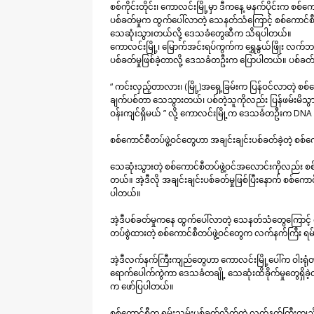
စစ်ကိုင်းတိုင်း၊ ကောလင်းမြို့မှာ ဒီကနေ့ မနက်ပိုင်းက စစ
ပစ်ခတ်မှုက ထွက်ပေါ်လာတဲ့ သေနတ်သံကြောင့် စစ်ကော
သေဆုံးသွားတယ်လို့ ဒေသခံတွေဆီက သိရပါတယ်။
ကောလင်းမြို့၊ မြောက်အင်းရပ်ကွက်က ရွှေနွယ်ဖြိုး လက်ဘက်
ပစ်ခတ်မှုဖြစ်ခဲ့တာလို့ ဒေသခံတဦးက ပြောပါတယ်။ ပစ်ခတ်မ
“ ကင်းလှည့်တာလား၊ (မြို့)အရှေ့ခြမ်းက ပြန်ဝင်လာတဲ့ စစ်
ချက်ပစ်တာ သေသွားတယ်၊ ပစ်တဲ့သူကိုလည်း ပြန်ဖမ်းမိသွာ
ဝန်းကျင်ရှိမယ် ” လို့ ကောလင်းမြို့က ဒေသခံတဦးက DNA
စစ်ကောင်စီတပ်ဖွဲ့ဝင်တွေဟာ အချင်းချင်းပစ်ခတ်ခဲ့တဲ့ စစ်ကော
သေဆုံးသွားတဲ့ စစ်ကောင်စီတပ်ဖွဲ့ဝင်အလောင်းကိုလည
တယ်။ အဲ့ဒီလို အချင်းချင်းပစ်ခတ်မှုဖြစ်ပြီးနောက် စစ်က
ပါတယ်။
အဲ့ဒီပစ်ခတ်မှုကနေ ထွက်ပေါ်လာတဲ့ သေနတ်သံတွေကြောင့် တိ
တပ်စွဲထားတဲ့ စစ်ကောင်စီတပ်ဖွဲ့ဝင်တွေက လက်နက်ကြီး ရမ်
အဲ့ဒီလက်နက်ကြီးကျည်တွေဟာ ကောလင်းမြို့ပေါ်က ဝါးရုံတုန
ရောက်ပေါက်ကွဲကာ ဒေသခံတချို့ သေဆုံးထိခိုက်မှုတွေရှိခဲ
က ဖော်ပြပါတယ်။
စစ်ကောင်စီက ရမ်းသမ်းပစ်ခတ်လိုက်တဲ့ လက်နက်ကြီးကျည်ဟ