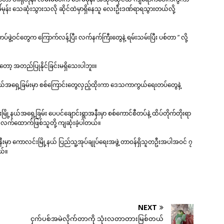
မုန်း သေဆုံးသွားသလို ဆိုင်ထဲမှာရှိနေသူ လေးဦးဒဏ်ရာရသွားတယ်လို့
တပ်ဖွဲ့ဝင်တွေက ကြောက်လန့်ပြီး လက်နက်ကြီးတွေနဲ့ ရမ်းသမ်းပြီး ပစ်တာ ” လို့
ာ့ အတည်ပြုနိုင်ခြင်းမရှိသေးပါဘူး။
နယ်အရှေ့ခြမ်းမှာ စစ်ကြောင်းတွေလှည့်ထိုးကာ ဒေသကာကွယ်ရေးတပ်တွေနဲ့
ို့နယ်အရှေ့ခြမ်း ပေပင်ချောင်းရွာအနီးမှာ စစ်ကောင်စီတပ်နဲ့ ထိပ်တိုက်တိုးရာ
 လက်ထောက်ဖြစ်သူတို့ ကျဆုံးခဲ့ပါတယ်။
မှာ ကောလင်းမြို့နယ် ပြည်သူ့အုပ်ချုပ်ရေးအဖွဲ့ တာဝန်ရှိသူတဦးအပါအဝင် ၇
တယ်။
NEXT
ငှက်ပစ်အမဲလိုက်တာကို သုံးလတာတားမြစ်တယ်