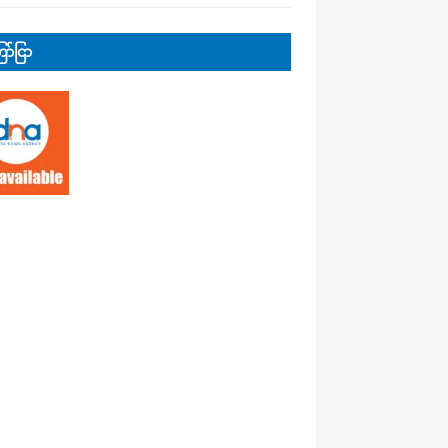
ာ်ငြာ