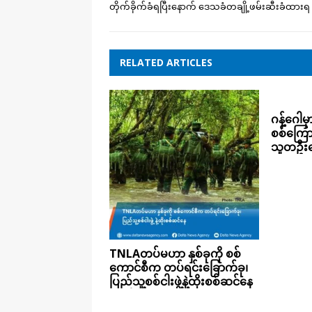
တိုက်ခိုက်ခံရပြီးနောက် ဒေသခံတချို့ဖမ်းဆီးခံထားရ
RELATED ARTICLES
ဂန့်ဂေါမ
စစ်ကြော
သူတဦးသ
TNLAတပ်မဟာ နှစ်ခုကို စစ်
ကောင်စီက တပ်ရင်းခြောက်ခု၊
ပြည်သူ့စစ်ငါးဖွဲ့နဲ့ထိုးစစ်ဆင်နေ