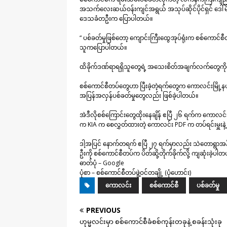
အသက်လေးဆယ်ဝန်းကျင်အရွယ် အသုပ်ဆိုင်ပိုင်ရှင် ဒေါ်မိ
ဒေသခံတဦးက ပြောပါတယ်။
“ ပစ်ခတ်မှုဖြစ်တော့ ကျောင်းကြီးထွေအုပ်ရုံးက စစ်ကောင်စီ
သူကပြောပါတယ်။
ထိခိုက်ဒဏ်ရာရရှိသူတွေရဲ့ အသေးစိတ်အချက်လက်တွေကိုတေ
စစ်ကောင်စီတပ်တွေဟာ ပြီးခဲ့တဲ့ရက်တွေက ကောလင်းမြို့
အပြန်အလှန်ပစ်ခတ်မှုတွေလည်း ဖြစ်ခဲ့ပါတယ်။
အဲဒီလိုစစ်ကြောင်းတွေထိုးနေချိန် ဧပြီ ၂၆ ရက်က ကောလင်းမြ
က KIA က စေလွှတ်ထားတဲ့ ကောလင်း PDF က တပ်ရင်းမှူးနဲ့
ဒါ့အပြင် နောက်တရက် ဧပြီ ၂၇ ရက်မှာလည်း သဲတောရွာအနီး
ဦးကို စစ်ကောင်စီတပ်က ပိတ်ဆို့တိုက်ခိုက်လို့ ကျဆုံးခဲ့ပါ
ဓာတ်ပုံ – Google
ပုံစာ – စစ်ကောင်စီတပ်ဖွဲ့ဝင်တချို့ (ပုံဟောင်း)
ကောလင်း
စစ်ကောင်စီ
ပစ်ခတ်မှု
PREVIOUS
ဟုမ္မလင်းမှာ စစ်ကောင်စီခံစစ်ကုန်းတခုနဲ့ စခန်းသုံးခု