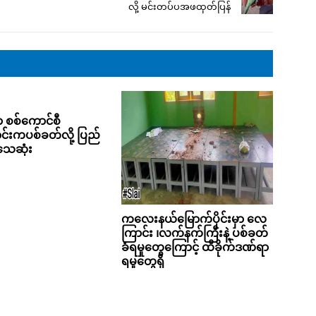
လို့ မင်းတပ်ပအဖထုတ်ပြန်
ှာ စစ်ကောင်စီ
င်းကပစ်ခတ်လို့ ပြည်
ေဆုံး
ကလေးနယ်မြောက်ပိုင်းမှာ လေ
ကြာင်း ၊လက်နက်ကြီးနဲ့ ပစ်ခတ်
ခံရမှုတွေကြောင့် ထိခိုက်ဒဏ်ရာ
ရမှုတွေရှိ