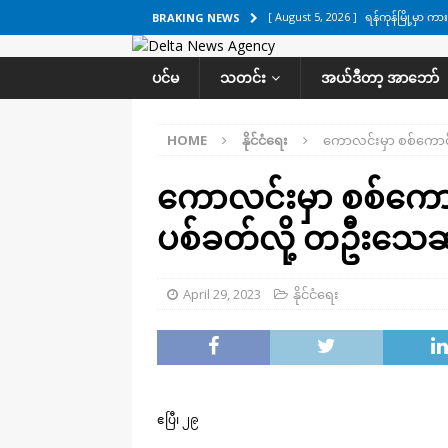
[ August 5, 2026 ]
ရန်ကုန်မြို့မှာ က
BRAKING NEWS
[ August 5, 2026 ]
ဂျပန်ရဲ့ ဒုံးကျည်
ပင်မ
သတင်း
အယ်ဒီတာ့ အာဘော်
[ August 5, 2026 ]
ငဝန်တာကျိုးပြီး 
အလိုက် သတင်းကဏ္ဍ
HOME
နိုင်ငံရေး
ကောလင်းမှာ စစ်ကောင်စ
[ August 4, 2026 ]
ရန်ကုန်-မန္တလေး
ကောလင်းမှာ စစ်ကောင်
[ August 6, 2026 ]
ရေကြီးနေတဲ့ လေး
ပစ်ခတ်လို့ တဦးသေဆု
April 29, 2023
နိုင်ငံရေး
ဧပြီ၊ ၂၉