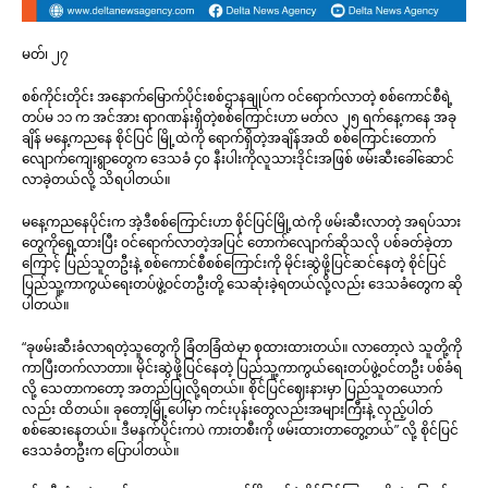
မတ်၊ ၂၇
စစ်ကိုင်းတိုင်း အနောက်မြောက်ပိုင်းစစ်ဌာနချုပ်က ဝင်ရောက်လာတဲ့ စစ်ကောင်စီရဲ့
တပ်မ ၁၁ က အင်အား ရာဂဏန်းရှိတဲ့စစ်ကြောင်းဟာ မတ်လ ၂၅ ရက်နေ့ကနေ အခု
ချိန် မနေ့ကညနေ စိုင်ပြင် မြို့ထဲကို ရောက်ရှိတဲ့အချိန်အထိ စစ်ကြောင်းတောက်
လျောက်ကျေးရွာတွေက ဒေသခံ ၄၀ နီးပါးကိုလူသားဒိုင်းအဖြစ် ဖမ်းဆီးခေါ်ဆောင်
လာခဲ့တယ်လို့ သိရပါတယ်။
မနေ့ကညနေပိုင်းက အဲ့ဒီစစ်ကြောင်းဟာ စိုင်ပြင်မြို့ထဲကို ဖမ်းဆီးလာတဲ့ အရပ်သား
တွေကိုရှေ့ထားပြီး ဝင်ရောက်လာတဲ့အပြင် တောက်လျောက်ဆိုသလို ပစ်ခတ်ခဲ့တာ
ကြောင့် ပြည်သူတဦးနဲ့ စစ်ကောင်စီစစ်ကြောင်းကို မိုင်းဆွဲဖို့ပြင်ဆင်နေတဲ့ စိုင်ပြင်
ပြည်သူ့ကာကွယ်ရေးတပ်ဖွဲ့ဝင်တဦးတို့ သေဆုံးခဲ့ရတယ်လို့လည်း ဒေသခံတွေက ဆို
ပါတယ်။
“ခုဖမ်းဆီးခံလာရတဲ့သူတွေကို ခြံတခြံထဲမှာ စုထားထားတယ်။ လာတော့လဲ သူတို့ကို
ကာပြီးတက်လာတာ။ မိုင်းဆွဲဖို့ပြင်နေတဲ့ ပြည်သူ့ကာကွယ်ရေးတပ်ဖွဲ့ဝင်တဦး ပစ်ခံရ
လို့ သေတာကတော့ အတည်ပြုလို့ရတယ်။ စိုင်ပြင်ဈေးနားမှာ ပြည်သူတယောက်
လည်း ထိတယ်။ ခုတော့မြို့ပေါ်မှာ ကင်းပုန်းတွေလည်းအများကြီးနဲ့ လှည့်ပါတ်
စစ်ဆေးနေတယ်။ ဒီမနက်ပိုင်းကပဲ ကားတစီးကို ဖမ်းထားတာတွေ့တယ်” လို့ စိုင်ပြင်
ဒေသခံတဦးက ပြောပါတယ်။