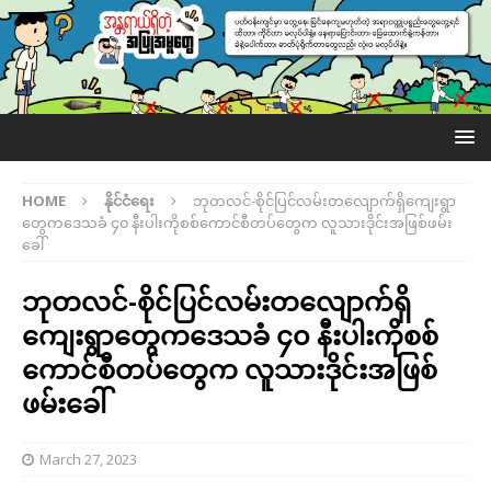
HOME
နိုင်ငံရေး
ဘုတလင်-စိုင်ပြင်လမ်းတလျောက်ရှိကျေးရွာ
တွေကဒေသခံ ၄၀ နီးပါးကိုစစ်ကောင်စီတပ်တွေက လူသားဒိုင်းအဖြစ်ဖမ်း
ခေါ်
ဘုတလင်-စိုင်ပြင်လမ်းတလျောက်ရှိ
ကျေးရွာတွေကဒေသခံ ၄၀ နီးပါးကိုစစ်
ကောင်စီတပ်တွေက လူသားဒိုင်းအဖြစ်
ဖမ်းခေါ်
March 27, 2023