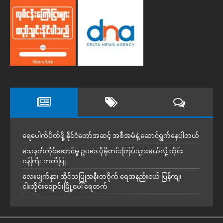
ရေပေါက်ပိတ်ဖို့ နိုင်ငံတော်အဆင့် အစီအမံနဲ့ ဆောင်ရွက်နေပါတယ်
သေနတ်ကိုင်ဆောင်မှု ဥပဒေ ပိုမိုတင်းကြပ်သွားမယ်လို့ ထိုင်း
ဝန်ကြီး ကတိပြု
လေးမျက်နှာ၊ အိုင်သပြုအနီးတဝိုက် ရေအနည်းငယ် ပြန်ကျ၊
ငါးသိုင်းချောင်းမြို့ပေါ် ရေတက်