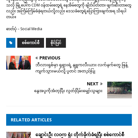
သလို မြို့ပေါ်က CDM ဝန်ထမ်းတွေရဲ့ နေအိမ်တွေကို ချိတ်ပိတ်တာ၊ ဖျက်ဆီးတာတွေ
လည်း အကြိမ်ကြိမ်ခံခဲ့ရတယ်လို့လည်း ဒေသခံတွေရဲ့ပြောကြားချက်အရ သိရပါ
တယ်။
ဓာတ်ပုံ – Social Media
စစ်ကောင်စီ
စိုင်ပြင်
PREVIOUS
ဘီလားရုစ်မှာ ရုရှားရဲ့ နျူကလီးယား လက်နက်တွေ ဖြန့်
ကျက်သွားမယ်လို့ ပူတင် အတည်ပြု
NEXT
နွေအပူကိုအံတုပြီး လွတ်ငြိမ်းမျှော်သူများ
RELATED ARTICLES
ချောင်းဦး လဝက ရုံး တိုက်ခိုက်ခံရပြီး စစ်ကောင်စီ