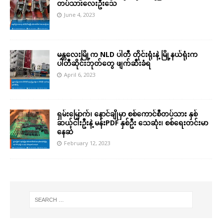
တပ်သားလေးဦးသေ
June 4, 2023
မန္တလေးမြို့က NLD ပါတီ တိုင်းရုံးနဲ့ မြို့နယ်ရုံးက
ပါတီဆိုင်းဘုတ်တွေ ဖျက်ဆီးခံရ
April 6, 2023
ရှမ်းမြောက်၊ နောင်ချိုမှာ စစ်ကောင်စီတပ်သား နှစ်
ဆယ့်ငါးဦးနဲ့ မန်းPDF နှစ်ဦး သေဆုံး၊ စစ်ရေးတင်းမာ
နေဆဲ
February 12, 2023