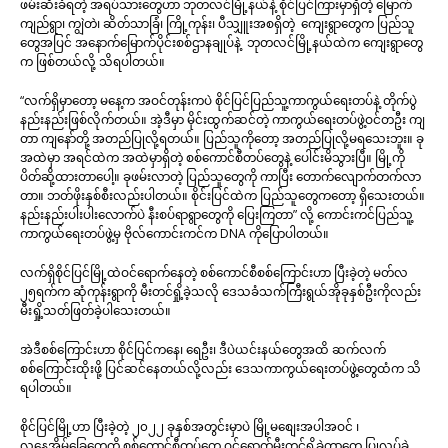
ဖမ်းဆီးခံရတဲ့ အရပ်သားတွေဟာ ဘုတလင်မြို့နယ်နဲ့ စိုင်ပြင်ကြားမှာရှိတဲ့ မြောက်
ကျည်ရွာ၊ ကျွဲတဲ၊ ဆိတ်သာခြံ၊ ကြို့ကုန်း၊ ပီသျှူးအစရှိတဲ့ ကျေးရွာတွေက ပြည်သူ
တွေအပြင် အနောက်မြောက်ပိုင်းစစ်ဌာနချုပ်နဲ့ ဘုတလင်မြို့နယ်ထဲက ကျေးရွာတွေ
က ဖြစ်တယ်လို့ သိရပါတယ်။
“လက်ရှိမှာတော့ မနေ့က အဝင်တုန်းကပဲ စိုင်ပြင်ပြည်သူ့ကာကွယ်ရေးတပ်နဲ့ တိုက်ပွဲ
နည်းနည်းဖြစ်လိုက်တယ်။ အဲ့ဒီမှာ မိုင်းထွက်ဆင်တဲ့ ကာကွယ်ရေးတပ်ဖွဲ့ဝင်တဦး ကျ
တာ ကျနော်တို့ အတည်ပြုလို့ရတယ်။ ပြည်သူကိုတော့ အတည်ပြုလို့မရသေးဘူး။
ခု
အထဲမှာ အရင်ထဲက အထဲမှာရှိတဲ့ စစ်ကောင်စီတပ်တွေနဲ့ ပေါင်းမိသွားပြီ။ မြို့ကို
ပိတ်ဆို့ထားတာပေါ့။ ခုဖမ်းလာတဲ့ ပြည်သူတွေကို ကာပြီး တောက်လျောက်တက်လာ
တာ။ ဘတ်ဖိုးနှစ်စီးလည်းပါတယ်။ စိုင်းပြင်ထဲက ပြည်သူတွေကတော့ ရှိသေးတယ်။
နည်းနည်းပါးပါးလောက်ပဲ နီးစပ်ရာရွာတွေကို ပြေးကြတာ” လို့ ကောင်းကင်ပြည်သူ့
ကာကွယ်ရေးတပ်ဖွဲ့မှ ဗိုလ်ကောင်းကင်က DNA ကိုပြောပါတယ်။
လက်ရှိစိုင်ပြင်မြို့ထဲဝင်ရောက်နေတဲ့ စစ်ကောင်စီစစ်ကြောင်းဟာ ပြီးခဲ့တဲ့ မတ်လ
၂၅ရက်က ဆုံကုန်းရွာကို မီးတင်ရှို့ခဲ့သလို ဒေသခံသက်ကြီးရွယ်အိုခုနှစ်ဦးကိုလည်း
မီးရှို့သတ်ဖြတ်ခဲ့ပါသေးတယ်။
အဲဒီစစ်ကြောင်းဟာ စိုင်
ပြင်ကနေ၊ ရေဦး၊ ဒီပဲယင်းနယ်တွေအထိ ဆက်လက်
စစ်ကြောင်းထိုးဖို့ ပြင်ဆင်နေတယ်လို့လည်း ဒေသကာကွယ်ရေးတပ်ဖွဲ့တွေထံက သိ
ရပါတယ်။
စိုင်ပြင်မြို့ဟာ ပြီးခဲ့တဲ့ ၂၀၂၂ ခုနှစ်အတွင်းမှာပဲ မြို့မစျေးအပါအဝင် ၊
လူနေအိမ်ခြေတွေကို စစ်ကောင်စီတပ်တွေ ဝင်ရောက်မီးတင်ရှို့ခဲ့တာတွေ ပြုလုပ်ခဲ့