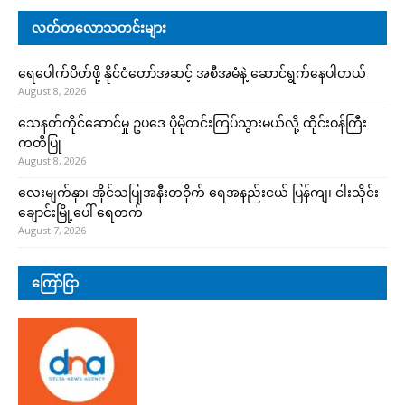
လတ်တလောသတင်းများ
ရေပေါက်ပိတ်ဖို့ နိုင်ငံတော်အဆင့် အစီအမံနဲ့ ဆောင်ရွက်နေပါတယ်
August 8, 2026
သေနတ်ကိုင်ဆောင်မှု ဥပဒေ ပိုမိုတင်းကြပ်သွားမယ်လို့ ထိုင်းဝန်ကြီး
ကတိပြု
August 8, 2026
လေးမျက်နှာ၊ အိုင်သပြုအနီးတဝိုက် ရေအနည်းငယ် ပြန်ကျ၊ ငါးသိုင်း
ချောင်းမြို့ပေါ် ရေတက်
August 7, 2026
ကြော်ငြာ