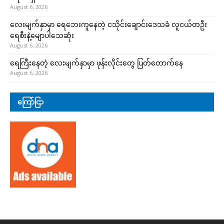
August 6, 2026
လေးမျက်နှာမှာ ရေဘေးကူနေတဲ့ ငသိုင်းချောင်းဒေသခံ လူငယ်တဦး
ရေစီးနဲ့မျောပါသေဆုံး
August 6, 2026
ရေကြီးနေတဲ့ လေးမျက်နှာမှာ ဖုန်းလိုင်းတွေ ပြတ်တောက်နေ
August 6, 2026
ကြော်ငြာ