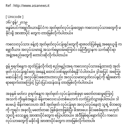
Ref : http://www.asianews.it
[ Unicode ]
၁၆/ ဇွန်/ ၂၀၁၉
ဖနွမ်းပင်ကမ္ဘောဒီးယားနိုင်ငံက အုတ်ဖုတ်လုပ်ငန်းတွေမှာ ကလေးလုပ်သားတွေကို မ
ခိုင်းဖို့ အာဏာပိုင် တွေက တားမြစ်လိုက်ပါတယ်။
ကလေးလုပ်သား ခန့်တဲ့ အုတ်ဖုတ်လုပ်ငန်းရှင်တွေကို ရာဇဝတ်ပြစ်မှုနဲ့ အရေးယူဖို့ က
မ္ဘောဒီယား အလုပ်သမားနဲ့ အသက်မွေးဝမ်းကြောင်း ဝန်ကြီးဌာနက သက်ဆိုင်ရာ
အဖွဲ့အစည်းတွေကို တောင်းဆိုလိုက်ပါတယ်။
ဇွန် ၅ရက်နေ့က ထုတ်ပြန်လိုက်တဲ့ စည်းမျဉ်းအရ ကလေးလုပ်သားခန့်ထားတဲ့ အုတ်
ဖုတ် လုပ်ငန်းရှင်တွေ အနေနဲ့ ထောင်ဒဏ်ချမှတ်ခံရနို်င်ပါတယ်။ ဒ့ါအပြင် အကြွေး
မဆပ်နိုင်လို့ အလုပ်ခိုင်းစေတာဟာလည်း အလုပ်သမားလွတ်လပ်ခွင့်ကို ချိုးဖောက်
ရာရောက်တာကြောင့် ပြင်းပြင်းထန်ထန် တားမြစ်လိုက်ပါတယ်။
အခုနှစ် မတ်လ ၉ရက်နေ့က အုတ်ဖုတ် လုပ်ငန်းတစ်ခုမှာ မတော်တဆမှုကြောင့်
အသက် ကိုးနှစ်အရွယ် မိန်းကလေးငယ်တစ်ယောက် လက်ပြတ်သွားခဲ့ပါတယ်။ ဒါ
ပေမယ့် မိန်းကလေးဟာ အဲဒီ အုတ်ဖုတ် လုပ်ငန်းမှာ အလုပ်လုပ်နေတဲ့ သူရဲ့ မိဘတွေ
ကို ကူရင်း အခုလိုု မတော်တဆ ဖြစ်ခဲ့တာဖြစ်ပြီး ဖိအားပေး ခိုင်းစေခံရတာ မဟုတ်
ဘူးလို့ ဒေသန္တရ အာဏာပိုင်တွေက ပြောပါတယ်။ အဲဒီဖြစ်ရပ်နောက်ပိုင်း ကလေး
လုပ်သားတွေကို မခိုင်းဖို့ အာဏာပိုင်တွေက တားမြစ်လိုက်တာပါ။