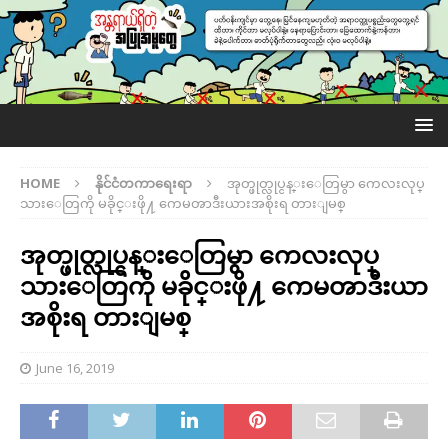
HOME
နိုင်ငံတကာရေးရာ
အုတ္ဖုတ္လုပ္ငန္းေတြမွာ ကေလးလုပ္
သားေတြကို မခိုင္းဖို႔ ကေမၻာဒီးယားအစိုးရ တားျမစ္
အုတ္ဖုတ္လုပ္ငန္းေတြမွာ ကေလးလုပ္
သားေတြကို မခိုင္းဖို႔ ကေမၻာဒီးယား
အစိုးရ တားျမစ္
June 16, 2019