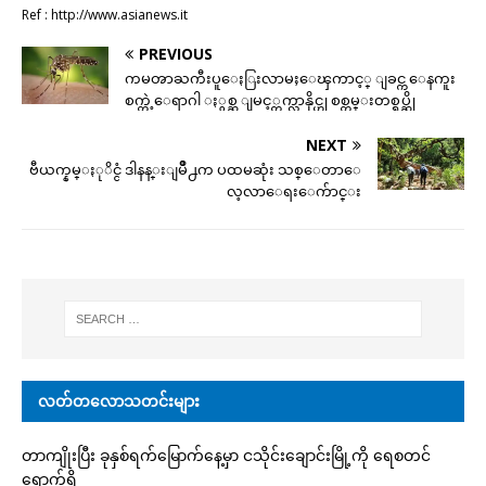
Ref : http://www.asianews.it
PREVIOUS
ကမၻာႀကီးပူေႏြးလာမႈေၾကာင့္ ျခင္က ေနကူး
စက္တဲ့ေရာဂါ ႏွစ္ဆ ျမင့္တက္လာနိုင္ဟု စစ္တမ္းတစ္ရပ္ဆို
NEXT
ဗီယက္နမ္ႏုိင္ငံ ဒါနန္းျမိဳ႕က ပထမဆုံး သစ္ေတာေ
လ့လာေရးေက်ာင္း
လတ်တလောသတင်းများ
တာကျိုးပြီး ခုနှစ်ရက်မြောက်နေ့မှာ ငသိုင်းချောင်းမြို့ကို ရေစတင်
ရောက်ရှိ