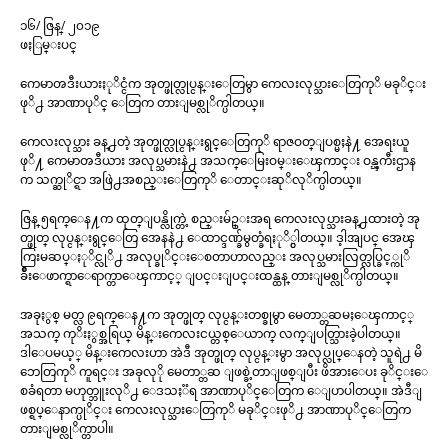
၁၆/ ဇြန္/ ၂၀၁၉
ဖႏြမ္းပင္
ကေမာၻဒီးယားႏုိင္ငံက အုတ္ဖုတ္လုပ္ငန္းေတြမွာ ကေလးလုပ္သားေတြကုိ မခုိင္း
ဖုိ႕ အာဏာပုိင္ ေတြက တားျမစ္လုိက္ပါတယ္။
ကေလးလုပ္သား ခန္႕တဲ့ အုတ္ဖုတ္လုပ္ငန္းရွင္ေတြကုိ ရာဇဝတ္ျပစ္မႈနဲ႔ အေရးယူ
ဖုိ႔ ကေမာၻဒီယား အလုပ္သမားနဲ႕ အသက္ေမြးဝမ္းေၾကာင္း ဝန္ၾကီးဌာန
က သက္ဆုိင္ရာ အဖြဲ႕အစည္းေတြကုိ ေတာင္းဆုိလုိက္ပါတယ္။
ဇြန္ ၅ရက္ေန႔က ထုတ္ျပန္လိုက္တဲ့ စည္းမ်ဥ္းအရ ကေလးလုပ္သားခန္႕ထားတဲ့ အု
တ္ဖုတ္ လုပ္ငန္းရွင္ေတြ အေနနဲ႕ ေထာင္ဒဏ္ခ်မွတ္ခံရႏုိ္င္ပါတယ္။ ဒ့ါအျပင္ အေၾ
ကြးမဆပ္ႏုိင္လုိ႕ အလုပ္ခုိင္းေစတာဟာလည္း အလုပ္သမားလြတ္လပ္ခြင့္ကုိ
ခ်ိဳးေဖာက္ရာေရာက္တာေၾကာင့္ ျပင္းျပင္းထန္ထန္ တားျမစ္လုိက္ပါတယ္။
အခုႏွစ္ မတ္လ ၉ရက္ေန႔က အုတ္ဖုတ္ လုပ္ငန္းတစ္ခုမွာ မေတာ္တဆမႈေၾကာင့္
အသက္ ကုိးႏွစ္အရြယ္ မိန္းကေလးငယ္တစ္ေယာက္ လက္ျပတ္သြားခဲ့ပါတယ္။
ဒါေပမယ့္ မိန္းကေလးဟာ အဲဒီ အုတ္ဖုတ္ လုပ္ငန္းမွာ အလုပ္လုပ္ေနတဲ့ သူရဲ႕ မိ
ဘေတြကုိ ကူရင္း အခုလုို မေတာ္တဆ ျဖစ္ခဲ့တာျဖစ္ျပီး ဖိအားေပး ခုိင္းေ
စခံရတာ မဟုတ္ဘူးလုိ႕ ေဒသႏၱရ အာဏာပုိင္ေတြက ေျပာပါတယ္။ အဲဒီျ
ဖစ္ရပ္ေနာက္ပုိင္း ကေလးလုပ္သားေတြကုိ မခုိင္းဖုိ႕ အာဏာပုိင္ေတြက
တားျမစ္လုိက္တာပါ။