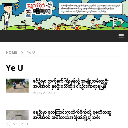
HOME
Ye U
Ye U
ခင်ဦးမှာ လက်နက်ကြီးမှန်လို့ အမျိုးသမီးတဦး
အပါအဝင် နှစ်ဦးသေဆုံး၊ ငါးဦးဒဏ်ရာရပြန်
July 20, 2023
ရေဦးမှာ လေကြာင်းကတိုက်ခိုက်လို့ စေတီတဆူ
အပါအဝင် အဆောက်အအုံအချို့ပျက်စီး
July 10, 2023