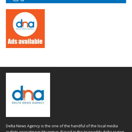
Delta News Agency is the one of the handful of the local media
outlets operating in Myanmar. Based in the Irrawaddy delta region ,