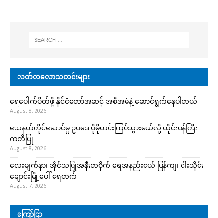
လတ်တလောသတင်းများ
ရေပေါက်ပိတ်ဖို့ နိုင်ငံတော်အဆင့် အစီအမံနဲ့ ဆောင်ရွက်နေပါတယ်
August 8, 2026
သေနတ်ကိုင်ဆောင်မှု ဥပဒေ ပိုမိုတင်းကြပ်သွားမယ်လို့ ထိုင်းဝန်ကြီး
ကတိပြု
August 8, 2026
လေးမျက်နှာ၊ အိုင်သပြုအနီးတဝိုက် ရေအနည်းငယ် ပြန်ကျ၊ ငါးသိုင်း
ချောင်းမြို့ပေါ် ရေတက်
August 7, 2026
ကြော်ငြာ