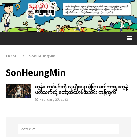
HOME
SonHeungMin
SonHeungMin
ဆွန်ဟောင်မင်းကို လူမျိုးရေး ခွဲခြား စော်ကားမှုတွေနဲ့
ပတ်သက်လို့ တော့တင်ဟမ်အသင်း ကန့်ကွက်
February 20, 2023