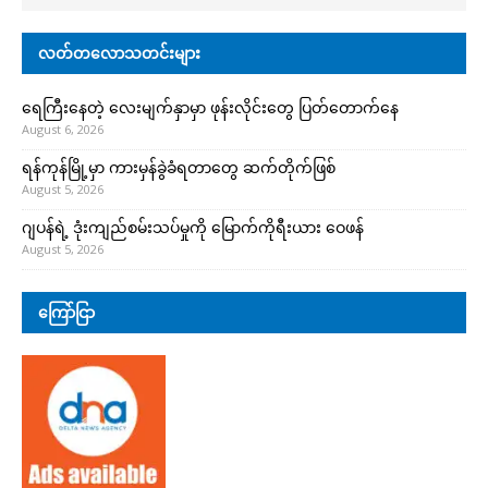
လတ်တလောသတင်းများ
ရေကြီးနေတဲ့ လေးမျက်နှာမှာ ဖုန်းလိုင်းတွေ ပြတ်တောက်နေ
August 6, 2026
ရန်ကုန်မြို့မှာ ကားမှန်ခွဲခံရတာတွေ ဆက်တိုက်ဖြစ်
August 5, 2026
ဂျပန်ရဲ့ ဒုံးကျည်စမ်းသပ်မှုကို မြောက်ကိုရီးယား ဝေဖန်
August 5, 2026
ကြော်ငြာ