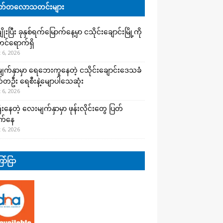
်တလောသတင်းများ
းပြီး ခုနှစ်ရက်မြောက်နေ့မှာ ငသိုင်းချောင်းမြို့ကို
င်ရောက်ရှိ
 6, 2026
က်နှာမှာ ရေဘေးကူနေတဲ့ ငသိုင်းချောင်းဒေသခံ
တဦး ရေစီးနဲ့မျောပါသေဆုံး
 6, 2026
းနေတဲ့ လေးမျက်နှာမှာ ဖုန်းလိုင်းတွေ ပြတ်
က်နေ
 6, 2026
ာ်ငြာ