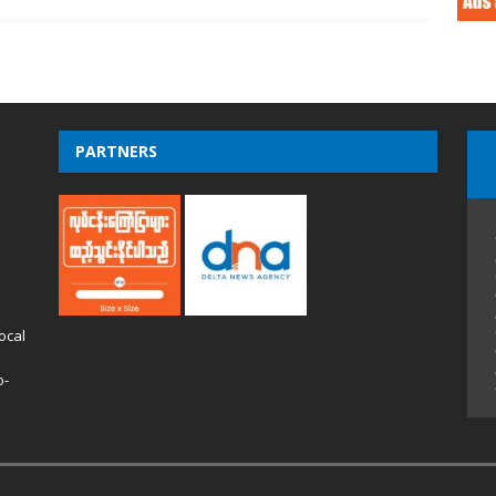
PARTNERS
ocal
o-