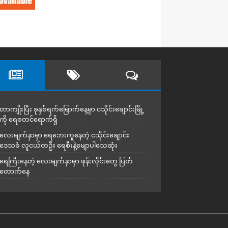
တာကျိုးပြီး ခုနှစ်ရက်မြောက်နေ့မှာ ငသိုင်းချောင်းမြို့
ကို ရေစတင်ရောက်ရှိ
လေးမျက်နှာမှာ ရေဘေးကူနေတဲ့ ငသိုင်းချောင်း
ဒေသခံ လူငယ်တဦး ရေစီးနဲ့မျောပါသေဆုံး
ရေကြီးနေတဲ့ လေးမျက်နှာမှာ ဖုန်းလိုင်းတွေ ပြတ်
တောက်နေ