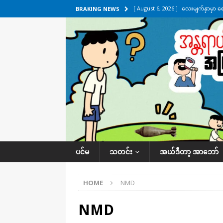
[ August 6, 2026 ]
လေးမျက်နှာမှာ ရ
BRAKING NEWS
အလိုက် သတင်းကဏ္ဍ
[ August 6, 2026 ]
ရေကြီးနေတဲ့ လေး
[ August 5, 2026 ]
ရန်ကုန်မြို့မှာ က
[ August 5, 2026 ]
ဂျပန်ရဲ့ ဒုံးကျည်
[ August 6, 2026 ]
တာကျိုးပြီး ခုနှစ
ကဏ္ဍ
ပင်မ
သတင်း
အယ်ဒီတာ့ အာဘော်
HOME
NMD
NMD