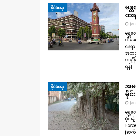
မန္
နိုင်ငံရေး
တချိ
Jan
မန္တလ
အိမ်ထ
နေရာ 
အတည်
အချိန
ရန်]
အမရပ
နိုင်ငံရေး
မိုင
Jan
မန္တလ
မိုင်
Forc
[ဆက်