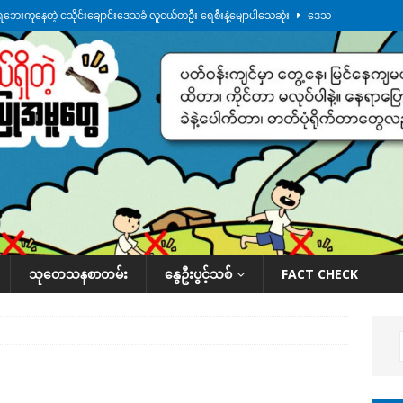
ေဘေးကူနေတဲ့ ငသိုင်းချောင်းဒေသခံ လူငယ်တဦး ရေစီးနဲ့မျောပါသေဆုံး
ဒေသ
မျက်နှာမှာ ဖုန်းလိုင်းတွေ ပြတ်တောက်နေ
ဒေသအလိုက် သတင်းကဏ္ဍ
ားမှန်ခွဲခံရတာတွေ ဆက်တိုက်ဖြစ်
ဒေသအလိုက် သတင်းကဏ္ဍ
စမ်းသပ်မှုကို မြောက်ကိုရီးယား ဝေဖန်
နိုင်ငံတကာရေးရာ
်ရက်မြောက်နေ့မှာ ငသိုင်းချောင်းမြို့ကို ရေစတင်ရောက်ရှိ
ဒေသအလိုက် သတင်း
သုတေသနစာတမ်း
နွေဦးပွင့်သစ်
FACT CHECK