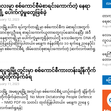
လတ
တလေးမှာ စစ်ကောင်စီမဲစာရင်းကောက်တဲ့ နေရာ
ု့ ပေါက်ကွဲမှုတွေဖြစ်ခဲ့
တာကျို
uary 12, 2023
ရေစတ
August
ေးမြို့ပေါ်က ရပ်ကွက်တချို့မှာ စစ်ကောင်စီက မဲစာရင်းအတွက်
ောင်စုလူဦးရေ စာရင်းကောက်ယူတာတွေလုပ်ဆောင်နေပြီး အဲဒီ
လေးမျ
နေရာတချို့မှာ ပေါက်ကွဲမှုတွေရှိခဲ့တယ်လို့ ဒေသခံတွေက DNA ကို
လူငယ်
ပြုပြောဆိုကြပါတယ်။ မနေ့က ဇန်နဝါရီလ ၁၁ ရက်နေ့ ညနေပိုင်း
August
်မှာ စစ်ကောင်စီရဲ့ အိမ်ထောင်စုစာရင်းကောက်တဲ့
[ဆက်လက်ဖတ်ရှု
ရေကြီ
တော
August
ူရမြို့တွင်းမှာ စစ်ကောင်စီကားတန်းချိန်ကိုက်
်းဆွဲတိုက်ခိုက်ခံရ
ကြေ
uary 11, 2023
ေးမြို့ အမရပူရမြို့အတွင်းမှာ စစ်ကောင်စီရဲ့ယာဉ်တန်းကို ချိန်ကိုက်
းနဲ့ တိုက်ခိုက်ခဲ့တယ်လို့ No More Dictatorship People Defence
e – NMD PDF က သတင်း ထုတ်ပြန်ပါတယ်။ မနေ့က ညနေ ၄
လက်ဖတ်ရှုရန်]