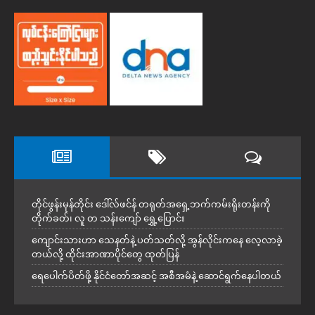
တိုင်ဖွန်းမုန်တိုင်း ဒေါ်လ်ဖင်န် တရုတ်အရှေ့ဘက်ကမ်းရိုးတန်းကို
တိုက်ခတ်၊ လူ တ သန်းကျော် ရွှေ့ပြောင်း
ကျောင်းသားဟာ သေနတ်နဲ့ ပတ်သတ်လို့ အွန်လိုင်းကနေ လေ့လာခဲ့
တယ်လို့ ထိုင်းအာဏာပိုင်တွေ ထုတ်ပြန်
ရေပေါက်ပိတ်ဖို့ နိုင်ငံတော်အဆင့် အစီအမံနဲ့ ဆောင်ရွက်နေပါတယ်