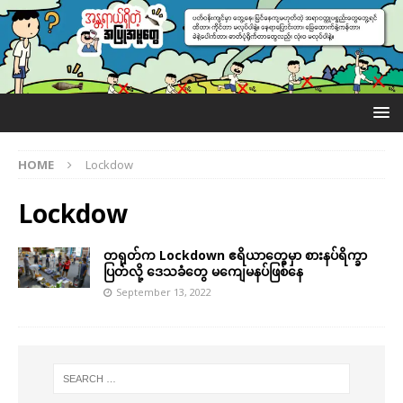
HOME
Lockdow
Lockdow
တရုတ်က Lockdown ဧရိယာတွေမှာ စားနပ်ရိက္ခာ
ပြတ်လို့ ဒေသခံတွေ မကျေမနပ်ဖြစ်နေ
September 13, 2022