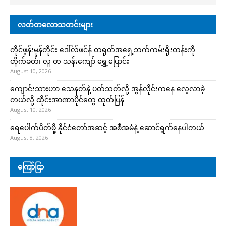
လတ်တလောသတင်းများ
တိုင်ဖွန်းမုန်တိုင်း ဒေါ်လ်ဖင်န် တရုတ်အရှေ့ဘက်ကမ်းရိုးတန်းကို
တိုက်ခတ်၊ လူ တ သန်းကျော် ရွှေ့ပြောင်း
August 10, 2026
ကျောင်းသားဟာ သေနတ်နဲ့ ပတ်သတ်လို့ အွန်လိုင်းကနေ လေ့လာခဲ့
တယ်လို့ ထိုင်းအာဏာပိုင်တွေ ထုတ်ပြန်
August 10, 2026
ရေပေါက်ပိတ်ဖို့ နိုင်ငံတော်အဆင့် အစီအမံနဲ့ ဆောင်ရွက်နေပါတယ်
August 8, 2026
ကြော်ငြာ