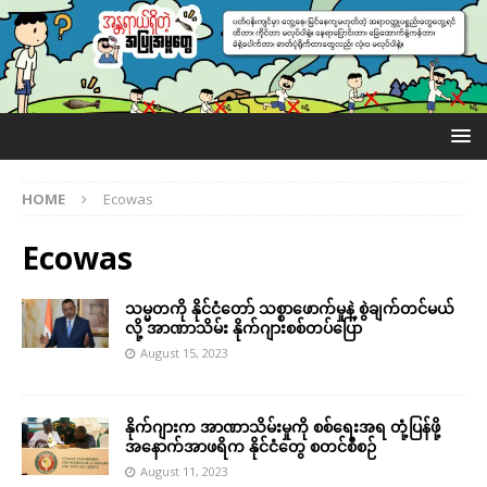
HOME
Ecowas
Ecowas
သမ္မတကို နိုင်ငံတော် သစ္စာဖောက်မှုနဲ့ စွဲချက်တင်မယ်
လို့ အာဏာသိမ်း နိုက်ဂျားစစ်တပ်ပြော
August 15, 2023
နိုက်ဂျားက အာဏာသိမ်းမှုကို စစ်ရေးအရ တုံ့ပြန်ဖို့
အနောက်အာဖရိက နိုင်ငံတွေ စတင်စီစဉ်
August 11, 2023