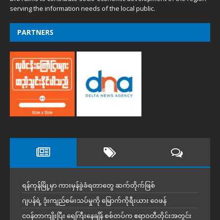
serving the information needs of the local public.
PARTNERS
ရန်ကုန်မြို့မှာ ကားမှန်ခွဲခံရတာတွေ ဆက်တိုက်ဖြစ်
ဂျပန်ရဲ့ ဒုံးကျည်စမ်းသပ်မှုကို မြောက်ကိုရီးယား ဝေဖန်
ငဝန်တာကျိုးပြီး ရေကြီးနေချိန် စစ်တပ်က ဧရာဝတီတိုင်းအတွင်း