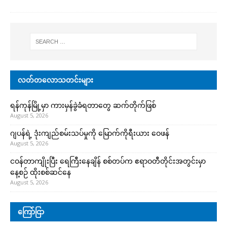
လတ်တလောသတင်းများ
ရန်ကုန်မြို့မှာ ကားမှန်ခွဲခံရတာတွေ ဆက်တိုက်ဖြစ်
August 5, 2026
ဂျပန်ရဲ့ ဒုံးကျည်စမ်းသပ်မှုကို မြောက်ကိုရီးယား ဝေဖန်
August 5, 2026
ငဝန်တာကျိုးပြီး ရေကြီးနေချိန် စစ်တပ်က ဧရာဝတီတိုင်းအတွင်းမှာ
နေ့စဉ် ထိုးစစ်ဆင်နေ
August 5, 2026
ကြော်ငြာ