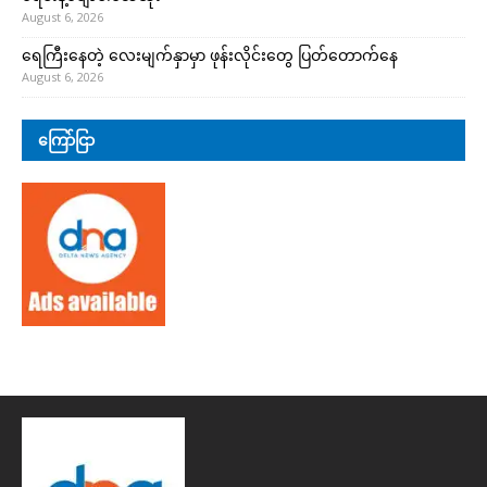
August 6, 2026
ရေကြီးနေတဲ့ လေးမျက်နှာမှာ ဖုန်းလိုင်းတွေ ပြတ်တောက်နေ
August 6, 2026
ကြော်ငြာ