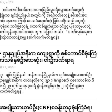
e 9, 2023
 ၉ စစ်ကောင်စီတပ်ဟာ အများပြည်သူခရီးသွားယာဉ်တွေကို
ပြုကာ ချင်းပြည်နယ်အတွင်းကို အရပ်ဝတ်တွေနဲ့ စစ်အင်အား
တင်းနေတာကြောင့် ဒေသခံမဟုတ်တဲ့ ပြင်ပခရီးသည်တွေကို
ှန်ရေးတပ်ဖွဲ့တွေရဲ့ ထောက်ခံချက်နဲ့သာ ဝင်ခွင့်ပြုတော့မယ်လို့
းတော်လှန်ရေးအင်အားစုတွေက ပြောပါတယ်။ “ တော်လှန်ရေးက
ှစ်ကြာလာတာနဲ့အမျှ
[ဆက်လက်ဖတ်ရှုရန်]
 ဌာနချုပ်အနီးက ကျေးရွာကို စစ်ကောင်စီဗုံးကြဲ
့ ဒေသခံနှစ်ဦးသေဆုံး၊ ငါးဦးဒဏ်ရာရ
il 27, 2023
 ၂၇ ချင်းပြည်နယ်၊ ထန်တလန်မြို့နယ်က ချင်းအမျိုးသားတပ်ဦး
ာနချုပ်အနီးက တလန်လိုကျေးရွာ (Tlanglo)ကို စစ်ကောင်စီက ဒီ
ပြီ ၂၇ ရက်ညနေ ၃နာရီ ခွဲဝန်းကျင်မှာ ဗုံး ၂ လုံးကြဲချခဲ့ရာ
လက်ဖတ်ရှုရန်]
်းအမျိုးသားတပ်ဦး(CNF)စခန်းတခုဗုံးကြဲခံရ၊