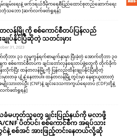
ငြိမ်းချမ်းရေးနဲ့ ဖက်ဒရယ်ဒီမိုကရေစီပြည်ထောင်စုတည်ဆောက်ရေး
်ရာဘုံသဘော
[ဆက်လက်ဖတ်ရှုရန်]
တလန်မြို့ကို စစ်ကောင်စီတပ်ပြန်လည်
းချုပ်နိုင်ပြီဆိုတဲ့ သတင်းမှား
ober 31, 2023
တိုဘာ၊ ၃၁ လူမှုကွန်ရက်စာမျက်နှာမှာ ပြီးခဲ့တဲ့ အောက်တိုဘာ ၃၀
့က စစ်ကောင်စီတပ်က ချင်းတော်လှန်ရေးတပ်ဖွဲ့တွေကို တိုက်ခိုက်
ုန်းလိုက်ပြီး ထန်တလန်မြို့ကို ပြန်လည်ထိန်းချုပ်နိုင်ပြီဆိုတဲ့
မှားတခု ပျံ့နှံ့နေတာပါ။ ထန်တလန်မြို့တွင်းမှာ နေရာယူထားတဲ့
အမျိုးသားတပ်ဦး (CNF)နဲ့ ချင်းဒေသကာကွယ်ရေးတပ် (CDF)တို့နဲ့
လက်ဖတ်ရှုရန်]
ခံမဟုတ်သူတွေ ချင်းပြည်နယ်ကို မလာဖို့
/CNF ပိတ်ပင်၊ စစ်ကောင်စီက အရပ်သား
င်နဲ့ စစ်အင် အားဖြည့်တင်းနေတယ်လို့ဆို