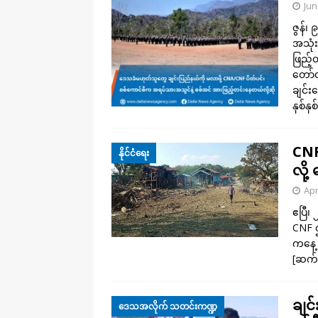
Jun
ဇွန်၊
အသုံး
ဖြည့်
တော်လ
ချင်
နှစ်န
CNF
နိုင်ငံရေး
လို
Apr
ဧပြီ၊
CNF ဌ
ကနေ့ ဧ
[ဆက်
ချင
ဒေသအလိုက် သတင်းကဏ္ဍ