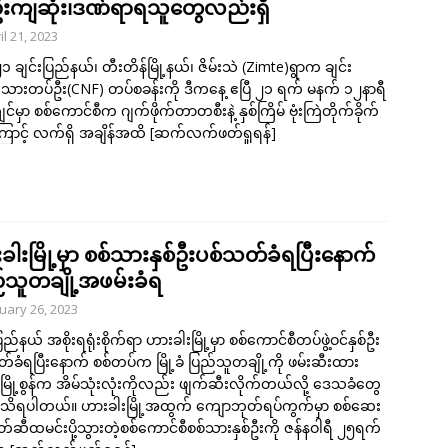
်ဦးကျဆုံး၊ဒဏ်ရာရသူတွေလည်းရှိ
il 21, 2023
၂၁ ချင်းပြည်နယ်၊ တီးတိန်မြို့နယ်၊ ဇိမ်းသဲ (Zimte)ရွာက ချင်း
းသားတပ်ဦး(CNF) တပ်စခန်းကို ဒီကနေ့ ဧပြီ ၂၁ ရက် မနက် ၁၂နာရီ
င်မှာ စစ်ကောင်စီက ဂျက်ဖိုက်တာတစီးနဲ့ နှစ်ကြိမ် ဗုံးကြဲတိုက်ခိုက်
ာင့် လက်ရှိ အချိန်အထိ
[ဆက်လက်ဖတ်ရှုရန်]
ခါးမြို့မှာ စစ်သားနှစ်ဦးပစ်သတ်ခံရပြီးနောက်
်သူတချို့အဖမ်းခံရ
uary 26, 2023
ြည်နယ် အစိုးရရုံးစိုက်ရာ ဟားခါးမြို့မှာ စစ်ကောင်စီတပ်ဖွဲ့ဝင်နှစ်ဦး
်ခံရပြီးနောက် စစ်တပ်က မြို့ခံ ပြည်သူတချို့ကို ဖမ်းဆီးထား
မြို့စွန်က အိမ်သုံးလုံးကိုလည်း ဖျက်ဆီးလိုက်တယ်လို့ ဒေသခံတွေ
သိရပါတယ်။ ဟားခါးမြို့အထွက် ကျောဘုတ်ရပ်ကွက်မှာ စစ်ဆေး
တ်ဆီထမင်းပို့သွားတဲ့စစ်ကောင်စီစစ်သားနှစ်ဦးကို ဇန်နဝါရီ ၂၅ရက်