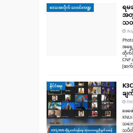
ရမခ 
ဒေသအလိုက် သတင်းကဏ္ဍ
အတွ
သဝဏ်
Aug
Photo
အရှေ့
တိုက်
CNF တ
[ဆက်
K3C
နိုင်ငံရေး
ချက
Feb
ဖေဖော
KNU၊ 
သဘော
သပိတ