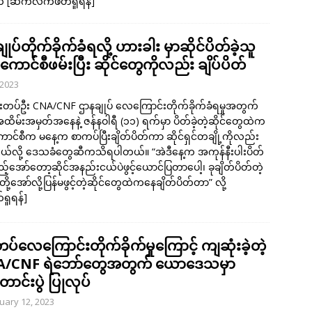
့က
[ဆက်လက်ဖတ်ရှုရန်]
ပ်တိုက်ခိုက်ခံရလို့ ဟားခါး မှာဆိုင်ပိတ်ခဲ့သူ
ကောင်စီဖမ်းပြီး ဆိုင်တွေကိုလည်း ချိပ်ပိတ်
 2023
ားတပ်ဦး CNA/CNF ဌာနချုပ် လေကြောင်းတိုက်ခိုက်ခံရမှုအတွက်
အထိမ်းအမှတ်အနေနဲ့ ဇန်နဝါရီ (၁၁) ရက်မှာ ပိတ်ခဲ့တဲ့ဆိုင်တွေထဲက
ကောင်စီက မနေ့က စာကပ်ပြီးချိတ်ပိတ်ကာ ဆိုင်ရှင်တချို့ကိုလည်း
တယ်လို့ ဒေသခံတွေဆီကသိရပါတယ်။ “အဲဒီနေ့က အကုန်နီးပါးပိတ်
့်အော်တော့ဆိုင်အနည်းငယ်ပဲဖွင့်ယောင်ပြတာပေါ့၊ ခုချိတ်ပိတ်တဲ့
ု့အော်လို့ပြန်မဖွင့်တဲ့ဆိုင်တွေထဲကနေချိတ်ပိတ်တာ” လို့
ှုရန်]
ပ်လေကြောင်းတိုက်ခိုက်မှုကြောင့် ကျဆုံးခဲ့တဲ့
/CNF ရဲဘော်တွေအတွက် ယောဒေသမှာ
ာင်းပွဲ ပြုလုပ်
uary 12, 2023