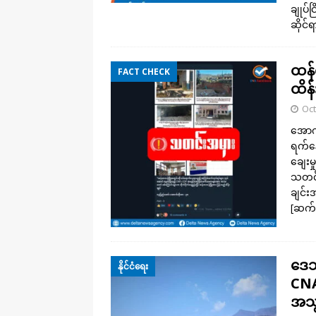
ချုပ်
ဆိုင
ထန်
FACT CHECK
ထိန်
Oct
အောက်
ရက်နေ
ချေးမှ
သတင်း
ချင်း
[ဆက်
ဒေသ
နိုင်ငံရေး
CNA
အသွ