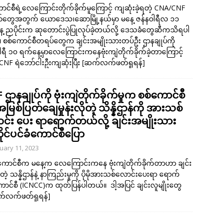
ာင်စီရဲ့လေကြောင်းတိုက်ခိုက်မူကြောင့် ကျဆုံးခဲ့ရတဲ့ CNA/CNF
ာ်တွေအတွက် ယောဒေသ၊ဆောမြို့နယ်မှာ မနေ့ ဇန်နဝါရီလ ၁၁
့ ညပိုင်းက ဆုတောင်းပွဲပြုလုပ်ခဲ့တယ်လို့ ဒေသခံတွေဆီကသိရပါ
စစ်ကောင်စီတရပ်တွေက ချင်းအမျိုးသားတပ်ဦး ဌာနချုပ်ကို
ါရီ ၁၀ ရက်နေ့မှာလေကြောင်းကနေဗုံးကျဲတိုက်ခိုက်ခဲ့တာကြောင့်
NF ရဲဘော်ငါးဦးကျဆုံးပြီး
[ဆက်လက်ဖတ်ရှုရန်]
ဌာနချုပ်ကို ဗုံးကျဲတိုက်ခိုက်မှုက စစ်ကောင်စီ
အမြစ်ပြတ်ချေမှုန်းလိုတဲ့ သိန္နိဌာန်ကို အားသစ်
င်း ပေး ရာရောက်တယ်လို့ ချင်းအမျိုးသား
ုင်ပင်ခံကောင်စီပြော
uary 11, 2023
စ်ကောင်စီက မနေ့က လေကြောင်းကနေ ဗုံးကျဲတိုက်ခိုက်တာဟာ ချင်း
ုတဲ့ သန္နိဌာန်နဲ့ နာကြည်းမှုကို ပိုမိုအားသစ်လောင်းပေးရာ ရောက်
ာင်စီ (ICNCC)က ထုတ်ပြန်ပါတယ်။ ဒါ့အပြင် ချင်းလူမျိုးတွေ
်လက်ဖတ်ရှုရန်]