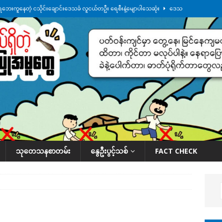
ေဘေးကူနေတဲ့ ငသိုင်းချောင်းဒေသခံ လူငယ်တဦး ရေစီးနဲ့မျောပါသေဆုံး
ဒေသ
မျက်နှာမှာ ဖုန်းလိုင်းတွေ ပြတ်တောက်နေ
ဒေသအလိုက် သတင်းကဏ္ဍ
ားမှန်ခွဲခံရတာတွေ ဆက်တိုက်ဖြစ်
ဒေသအလိုက် သတင်းကဏ္ဍ
စမ်းသပ်မှုကို မြောက်ကိုရီးယား ဝေဖန်
နိုင်ငံတကာရေးရာ
်ရက်မြောက်နေ့မှာ ငသိုင်းချောင်းမြို့ကို ရေစတင်ရောက်ရှိ
ဒေသအလိုက် သတင်း
သုတေသနစာတမ်း
နွေဦးပွင့်သစ်
FACT CHECK