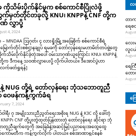
လတ
ကိုသိမ်းပိုက်နိုင်မှုက စစ်ကောင်စီပြိုလဲဖို့
က်မှတ်တိုင်တခုလို့ KNU၊ KNPPနဲ့ CNF တို့က
တာကျို
 လွှာပို့
ရေစတ
ust 4, 2024
August
 – MNDAA ဩဂုတ်၊ ၄ လားရှိုးမြို့အခြေစိုက် စစ်ကောင်စီရဲ့
လေးမျ
မြောက်တိုင်းစစ်ဌာနချုပ် ရမခကို တော်လှန်ရေးမဟာမိတ်တပ်ဖွဲ့တွေ
လူငယ်
ခိုက်သိမ်းပိုက်နိုင်ခဲ့တဲ့အပေါ် ဝမ်းသာဂုဏ်ယူကြောင်း KNU၊ KNPPနဲ့
August
ို့က ဒီကနေ့ သဝဏ်လွှာပေးပို့ လိုက်ပါတယ်။ ဒီအောင်ပွဲဟာ
ရေကြီ
လက်ဖတ်ရှုရန်]
တော
August
နဲ့ NUG တို့ရဲ့ တော်လှန်ရေး ဘုံသဘောတူညီ
် ဝေဖန်ကန့်ကွက်ခံရ
ကြေ
ruary 7, 2024
်ဝါရီ၊ ၇ အမျိုးသားညီညွတ်ရေးအစိုးရ NUG နဲ့ K3C လို့ ခေါ်တဲ့
KNPP၊ CNF တို့ပူးတွဲထုတ်ပြန်ထားတဲ့ တော်လှန်ရေး ဆိုင်ရာ ဘုံ
တူညီချက်တွေကို အခြေခံနဲ့အဆင့်မြင့်ပညာရေးအထွေထွေ
်ကော်မတီက ကန့်ကွက်လိုက် ပါတယ်။ စစ်အာဏာရှင်စနစ်