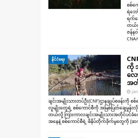
စစ်ကေ
ရဲဘေ
ရက်နေ
တယ်။ 
ဇန်နဝ
CNA/C
CNF 
နိုင်ငံရေး
ကို 
လော
အတိ
Jan
ချင်းအမျိုးသားတပ်ဦး(CNF)ဌာနချုပ်စခန်းကို စ
လူမျိုးတွေရဲ့ စစ်ကောင်စီကို အမြစ်ပြတ်ချေမှုန်းလိ
တယ်လို့ ကြားကာလချင်းအမျိုးသားအတိုင်ပင်ခံကေ
အနေနဲ့ စစ်ကောင်စီရဲ့ ဖိနှိပ်တိုက်ခိုက်မှုတွေကို
[ဆက