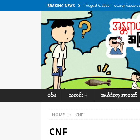
[ August 6, 2026 ]
လေးမျက်နှာမှာ ရ
BRAKING NEWS
အလိုက် သတင်းကဏ္ဍ
[ August 6, 2026 ]
ရေကြီးနေတဲ့ လေး
[ August 5, 2026 ]
ရန်ကုန်မြို့မှာ က
[ August 5, 2026 ]
ဂျပန်ရဲ့ ဒုံးကျည်
[ August 6, 2026 ]
တာကျိုးပြီး ခုနှစ
ကဏ္ဍ
ပင်မ
သတင်း
အယ်ဒီတာ့ အာဘော်
HOME
CNF
CNF