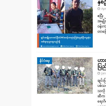
နှစ
Apr
ဧပြီ၊ 
အမျို
ဝန်းကျ
တာကြေ
ဟား
နိုင်ငံရေး
ပြည
Jan
ချင်းပ
ပစ်သတ
သလို 
ဆီက 
ရေးဂိ