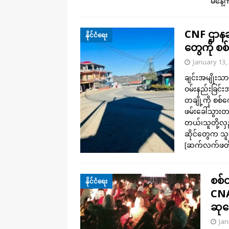
မနေ
CNF ဌာနချု
နိုင်ငံရေး
တွေကို စစ်
January 13,
ချင်းအမျိုးသ
ဝမ်းနည်းခြင်း
တချို့ကို စစ်
ဖမ်းခေါ်သွား
တယ်၊သူတို့လှည
ဆိုင်တွေက သူတိ
[ဆက်လက်ဖတ်ရ
စစ်တ
နိုင်ငံရေး
CNA
ဆုတေ
Jan