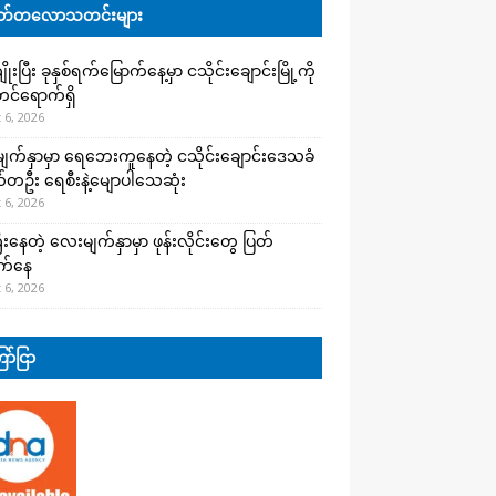
်တလောသတင်းများ
းပြီး ခုနှစ်ရက်မြောက်နေ့မှာ ငသိုင်းချောင်းမြို့ကို
င်ရောက်ရှိ
 6, 2026
က်နှာမှာ ရေဘေးကူနေတဲ့ ငသိုင်းချောင်းဒေသခံ
တဦး ရေစီးနဲ့မျောပါသေဆုံး
 6, 2026
းနေတဲ့ လေးမျက်နှာမှာ ဖုန်းလိုင်းတွေ ပြတ်
က်နေ
 6, 2026
ာ်ငြာ