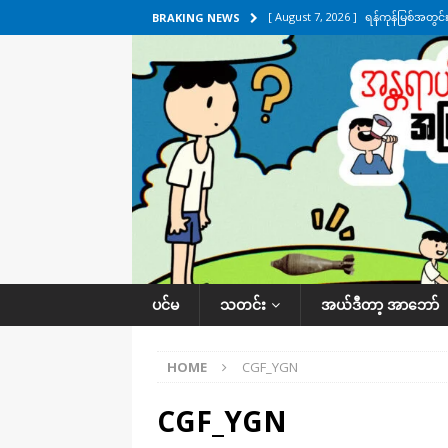
[ August 7, 2026 ]
ရန်ကုန်မြစ်အတွင
BRAKING NEWS
သတင်းကဏ္ဍ
[ August 7, 2026 ]
လွှတ်တော်ကို ရော
UNCATEGORIZED
[ August 6, 2026 ]
တာကျိုးပြီး ခုနှစ
ကဏ္ဍ
[ August 6, 2026 ]
လေးမျက်နှာမှာ ရ
အလိုက် သတင်းကဏ္ဍ
[ August 7, 2026 ]
လေးမျက်နှာ၊ အိုင
ပင်မ
သတင်း
အယ်ဒီတာ့ အာဘော်
ဒေသအလိုက် သတင်းကဏ္ဍ
HOME
CGF_YGN
CGF_YGN