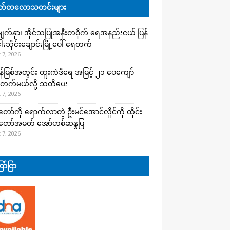
်တလောသတင်းများ
က်နှာ၊ အိုင်သပြုအနီးတဝိုက် ရေအနည်းငယ် ပြန်
ါးသိုင်းချောင်းမြို့ပေါ် ရေတက်
 7, 2026
န်မြစ်အတွင်း ထူးကဲဒီရေ အ​မြင့် ၂၁ ပေကျော်
တက်မယ်လို့ သတိပေး
 7, 2026
တော်ကို ရောက်လာတဲ့ ဦးမင်အောင်လှိုင်ကို ထိုင်း
်တော်အမတ် အော်ဟစ်ဆန္ဒပြ
 7, 2026
ာ်ငြာ