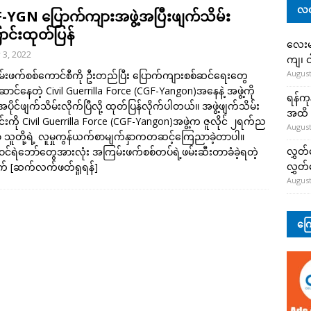
လတ
-YGN ပြောက်ကျားအဖွဲ့အပြီးဖျက်သိမ်း
ာင်းထုတ်ပြန်
လေးမျ
y 3, 2022
ကျ၊ င
August
းဖက်စစ်ကောင်စီကို ဦးတည်ပြီး ပြောက်ကျားစစ်ဆင်ရေးတွေ
ောင်နေတဲ့ Civil Guerrilla Force (CGF-Yangon)အနေနဲ့ အဖွဲ့ကို
ရန်ကု
အပိုင်ဖျက်သိမ်းလိုက်ပြီလို့ ထုတ်ပြန်လိုက်ပါတယ်။ အဖွဲ့ဖျက်သိမ်း
အထိ 
်းကို Civil Guerrilla Force (CGF-Yangon)အဖွဲ့က ဇူလိုင် ၂ရက်ည
August
းမှာ သူတို့ရဲ့ လူမှုကွန်ယက်စာမျက်နှာကတဆင့်ကြေညာခဲ့တာပါ။
လွှတ်
ဲ့ဝင်ရဲဘော်တွေအားလုံး အကြမ်းဖက်စစ်တပ်ရဲ့ဖမ်းဆီးတာခံခဲ့ရတဲ့
လွှတ
က်
[ဆက်လက်ဖတ်ရှုရန်]
August
ကြေ