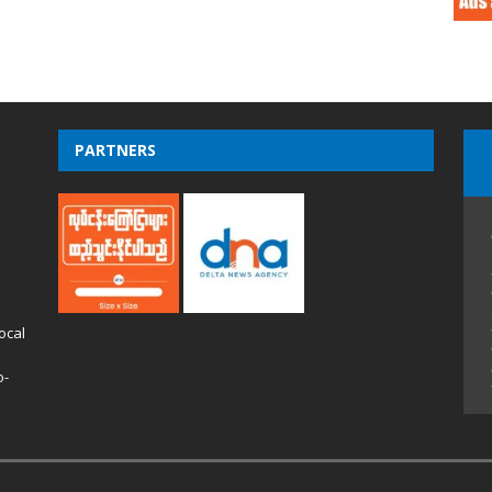
PARTNERS
ocal
o-