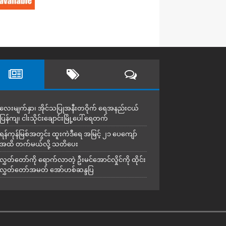
လေးမျက်နှာ၊ အိုင်သပြုအနီးတဝိုက် ရေအနည်းငယ်
ပြန်ကျ၊ ငါးသိုင်းချောင်းမြို့ပေါ် ရေတက်
ရန်ကုန်မြစ်အတွင်း ထူးကဲဒီရေ အ​မြင့် ၂၁ ပေကျော်
အထိ တက်မယ်လို့ သတိပေး
လွှတ်တော်ကို ရောက်လာတဲ့ ဦးမင်အောင်လှိုင်ကို ထိုင်း
လွှတ်တော်အမတ် အော်ဟစ်ဆန္ဒပြ