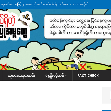
်း ထူးကဲဒီရေ အ​မြင့် ၂၁ ပေကျော်အထိ တက်မယ်လို့ သတိပေး
ဒေသအလိုက်
က်လာတဲ့ ဦးမင်အောင်လှိုင်ကို ထိုင်းလွှတ်တော်အမတ် အော်ဟစ်ဆန္ဒပြ
်ရက်မြောက်နေ့မှာ ငသိုင်းချောင်းမြို့ကို ရေစတင်ရောက်ရှိ
ဒေသအလိုက် သတင်း
ေဘေးကူနေတဲ့ ငသိုင်းချောင်းဒေသခံ လူငယ်တဦး ရေစီးနဲ့မျောပါသေဆုံး
ဒေသ
်သပြုအနီးတဝိုက် ရေအနည်းငယ် ပြန်ကျ၊ ငါးသိုင်းချောင်းမြို့ပေါ် ရေတက်
သုတေသနစာတမ်း
နွေဦးပွင့်သစ်
FACT CHECK