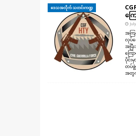
CGF
ဒေသအလိုက် သတင်းကဏ္ဍ
ကြေ
Jul
အကြမ်
လုပ်ဆ
အပြီး
ကြောင
ပိုင်
တပ်ဖွ
အတွ