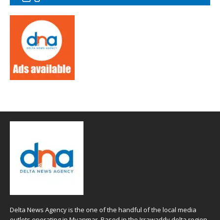
Delta News Agency is the one of the handful of the local media
outlets operating in Myanmar. Based in the Irrawaddy delta region ,