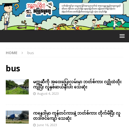
HOME
bus
bus
မက္ကဆီကို အဝေးပြေးလမ်းမှာ ဘတ်စ်ကား လျှိုထဲထိုး
ကျပြီး လူနှစ်ဆယ်နီးပါး သေဆုံး
August 4, 2023
ကနေဒါမှာ ကုန်တင်ကားနဲ့ ဘတ်စ်ကား တိုက်မိပြီး လူ
တဒါဇင်ကျော် သေဆုံး
June 16, 2023