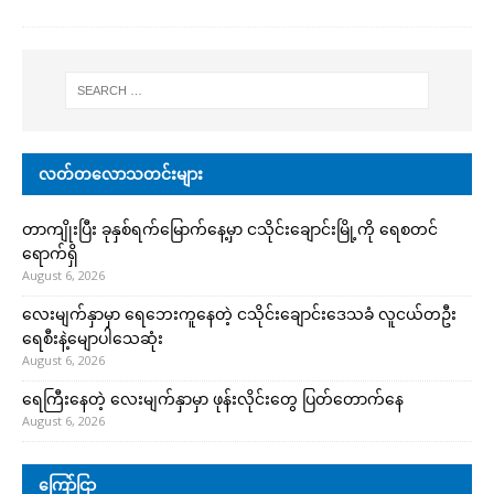
လတ်တလောသတင်းများ
တာကျိုးပြီး ခုနှစ်ရက်မြောက်နေ့မှာ ငသိုင်းချောင်းမြို့ကို ရေစတင်
ရောက်ရှိ
August 6, 2026
လေးမျက်နှာမှာ ရေဘေးကူနေတဲ့ ငသိုင်းချောင်းဒေသခံ လူငယ်တဦး
ရေစီးနဲ့မျောပါသေဆုံး
August 6, 2026
ရေကြီးနေတဲ့ လေးမျက်နှာမှာ ဖုန်းလိုင်းတွေ ပြတ်တောက်နေ
August 6, 2026
ကြော်ငြာ