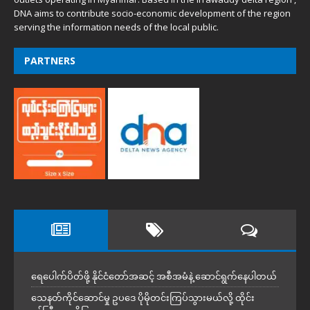
DNA aims to contribute socio-economic development of the region
serving the information needs of the local public.
PARTNERS
ရေပေါက်ပိတ်ဖို့ နိုင်ငံတော်အဆင့် အစီအမံနဲ့ ဆောင်ရွက်နေပါတယ်
သေနတ်ကိုင်ဆောင်မှု ဥပဒေ ပိုမိုတင်းကြပ်သွားမယ်လို့ ထိုင်း