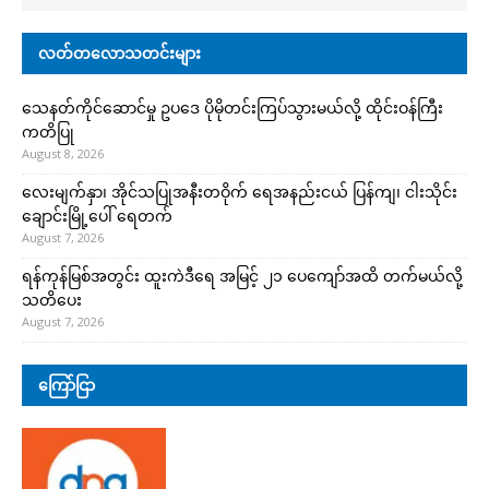
လတ်တလောသတင်းများ
သေနတ်ကိုင်ဆောင်မှု ဥပဒေ ပိုမိုတင်းကြပ်သွားမယ်လို့ ထိုင်းဝန်ကြီး
ကတိပြု
August 8, 2026
လေးမျက်နှာ၊ အိုင်သပြုအနီးတဝိုက် ရေအနည်းငယ် ပြန်ကျ၊ ငါးသိုင်း
ချောင်းမြို့ပေါ် ရေတက်
August 7, 2026
ရန်ကုန်မြစ်အတွင်း ထူးကဲဒီရေ အ​မြင့် ၂၁ ပေကျော်အထိ တက်မယ်လို့
သတိပေး
August 7, 2026
ကြော်ငြာ