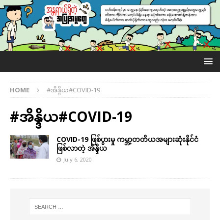
HOME
#အိန္ဒိယ#COVID-19
#အိန္ဒိယ#COVID-19
COVID-19 ဖြစ်ပွားမှု ကမ္ဘာ့တတိယအများဆုံးနိုင်ငံ
ဖြစ်လာတဲ့ အိန္ဒိယ
July 6, 2020