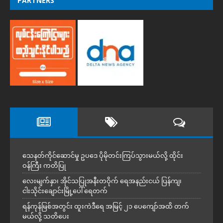
PARTNERS
သေနတ်ကိုင်ဆောင်မှု ဥပဒေ ပိုမိုတင်းကြပ်သွားမယ်လို့ ထိုင်း
ဝန်ကြီး ကတိပြု
လေးမျက်နှာ၊ အိုင်သပြုအနီးတဝိုက် ရေအနည်းငယ် ပြန်ကျ၊
ငါးသိုင်းချောင်းမြို့ပေါ် ရေတက်
ရန်ကုန်မြစ်အတွင်း ထူးကဲဒီရေ အ​မြင့် ၂၁ ပေကျော်အထိ တက်
မယ်လို့ သတိပေး