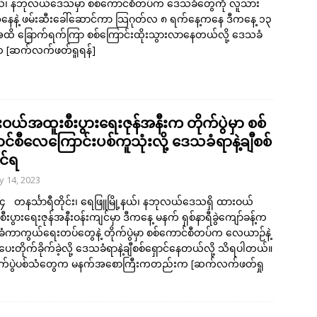
့နယ်၊ နဘုလယ်ဒေသမှာ စစ်ကောင်စီတပ်က ဒေသခံတွေကို လူသား
းအနေနဲ့ ဖမ်းဆီးခေါ်ဆောင်ကာ သြဂုတ်လ ၈ ရက်နေ့ကနေ ဒီကနေ့ ၁၃
ထိ ခြောက်ရက်ကြာ စစ်ကြောင်းထိုးသွားလာနေတယ်လို့ ဒေသခံ
က
[ဆက်လက်ဖတ်ရှုရန်]
ဝယ်အထူးစီးပွားရေးဇုန်အနီးက တိုက်ပွဲမှာ စစ်
င်စီလေကြောင်းပစ်ကူသုံးလို့ ဒေသခံရာနဲ့ချီစစ်
င်ရ
 14, 2023
၄ တနင်္သာရီတိုင်း၊ ရေဖြူမြို့နယ်၊ နဘုလယ်ဒေသရှိ ထားဝယ်
ီးပွားရေးဇုန်အနီးဝန်းကျင်မှာ ဒီကနေ့ မနက် ရှစ်နာရီခွဲကျော်ခန့်က
ကာကွယ်ရေးတပ်တွေနဲ့ တိုက်ပွဲမှာ စစ်ကောင်စီတပ်က လေယာဉ်နဲ့
ပေးတိုက်ခိုက်ခဲ့လို့ ဒေသခံရာနဲ့ချီစစ်ရှောင်နေတယ်လို့ သိရပါတယ်။
ုက်ပွဲပစ်သံတွေက မနက်အစောကြီးကတည်းက
[ဆက်လက်ဖတ်ရှု