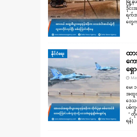
မြို
ဒိုင်
ရက်အ
တွေ
ထား
နိုင်ငံရေး
ကော
ရှော
May
မေ၊ ၁
အထူးစ
ဒေသခံ
ပစ်ကူ
“ တိ
ရန်]