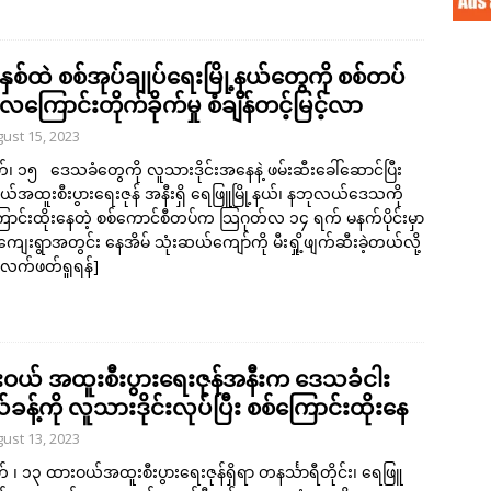
ှစ်ထဲ စစ်အုပ်ချုပ်ရေးမြို့နယ်တွေကို စစ်တပ်
လေကြောင်းတိုက်ခိုက်မှု စံချိန်တင့်မြင့်လာ
ust 15, 2023
်၊ ၁၅ ဒေသခံတွေကို လူသားဒိုင်းအနေနဲ့ ဖမ်းဆီးခေါ်ဆောင်ပြီး
်အထူးစီးပွားရေးဇုန် အနီးရှိ ရေဖြူမြို့နယ်၊ နဘုလယ်ဒေသကို
ောင်းထိုးနေတဲ့ စစ်ကောင်စီတပ်က သြဂုတ်လ ၁၄ ရက် မနက်ပိုင်းမှာ
ျေးရွာအတွင်း နေအိမ် သုံးဆယ်ကျော်ကို မီးရှို့ဖျက်ဆီးခဲ့တယ်လို့
လက်ဖတ်ရှုရန်]
ဝယ် အထူးစီးပွားရေးဇုန်အနီးက ဒေသခံငါး
န့်ကို လူသားဒိုင်းလုပ်ပြီး စစ်ကြောင်းထိုးနေ
ust 13, 2023
် ၊ ၁၃ ထားဝယ်အထူးစီးပွားရေးဇုန်ရှိရာ တနင်္သာရီတိုင်း၊ ရေဖြူ