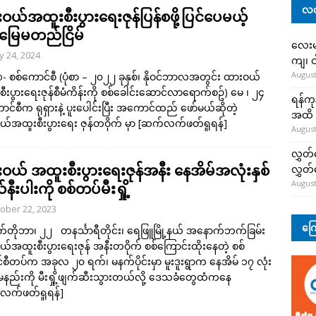
လတ
ဝယ်အထူးစီးပွားရေးဇုန်ပြန်စဖို့ပြင်ပေမယ့်
မြေမတည်ငြိမ်
လေးမျ
 24, 2024
ကျ၊ င
August
- စစ်ကောင်စီ (ပုံစာ – ၂၀၂၂ ခုနှစ်၊ နိုဝင်ဘာလအတွင်း ထားဝယ်
ီးပွားရေးဇုန်စီမံကိန်းကို စစ်ခေါင်းဆောင်လာရောက်စဥ်) မေ ၊ ၂၄
ရန်ကု
ာင်စီက ရုရှားနဲ့ ပူးပေါင်းပြီး အကောင်ထည် ဖော်မယ်ဆိုတဲ့
အထိ 
်အထူးစီးပွားရေး ဇုန်တဝိုက် မှာ
[ဆက်လက်ဖတ်ရှုရန်]
August
လွှတ်
ဝယ် အထူးစီးပွားရေးဇုန်အနီး နေအိမ်အလုံးနှစ်
လွှတ
August
ီးပါးကို စစ်တပ်မီးရှို့
ober 22, 2023
ကြေ
တိုဘာ၊ ၂၂ တနင်္သာရီတိုင်း၊ ရေဖြူမြို့နယ် အနောက်ဘက်ခြမ်း
်အထူးစီးပွားရေးဇုန် အနီးတဝိုက် စစ်ကြောင်းထိုးနေတဲ့ စစ်
စီတပ်က အခုလ ၂၀ ရက်၊ မနက်ပိုင်းမှာ မူးဒူးရွာက နေအိမ် ၁၇ လုံး
ည်းကို မီးရှို့ဖျက်ဆီးသွားတယ်လို့ ဒေသခံတွေထံကနေ
လက်ဖတ်ရှုရန်]