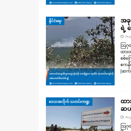
အခုန
နိုင်ငံရေး
ရဲ့ 
Aug
သြဂုတ
ထားဝယ
စစ်ကြ
ဧကနိက
[ဆက်
ထား
ဒေသအလိုက် သတင်းကဏ္ဍ
ဆယ်ခ
Aug
သြဂုတ