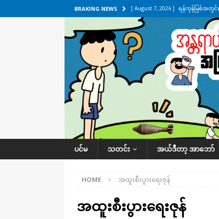
[ August 7, 2026 ]
ရန်ကုန်မြစ်အတွင
BRAKING NEWS
သတင်းကဏ္ဍ
[ August 7, 2026 ]
လွှတ်တော်ကို ရော
UNCATEGORIZED
[ August 6, 2026 ]
တာကျိုးပြီး ခုနှစ
ကဏ္ဍ
[ August 6, 2026 ]
လေးမျက်နှာမှာ ရ
အလိုက် သတင်းကဏ္ဍ
[ August 7, 2026 ]
လေးမျက်နှာ၊ အိုင
ပင်မ
သတင်း
အယ်ဒီတာ့ အာဘော်
ဒေသအလိုက် သတင်းကဏ္ဍ
HOME
အထူးစီးပွားရေးဇုန်
အထူးစီးပွားရေးဇုန်