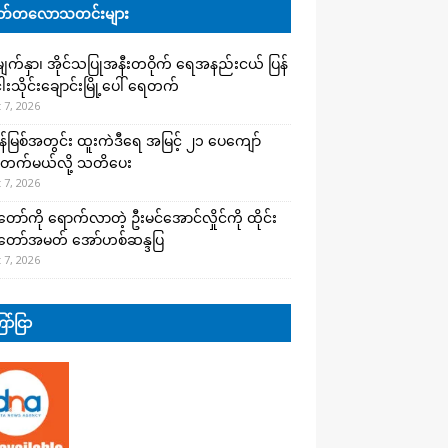
်တလောသတင်းများ
က်နှာ၊ အိုင်သပြုအနီးတဝိုက် ရေအနည်းငယ် ပြန်
ါးသိုင်းချောင်းမြို့ပေါ် ရေတက်
 7, 2026
န်မြစ်အတွင်း ထူးကဲဒီရေ အ​မြင့် ၂၁ ပေကျော်
တက်မယ်လို့ သတိပေး
 7, 2026
တော်ကို ရောက်လာတဲ့ ဦးမင်အောင်လှိုင်ကို ထိုင်း
်တော်အမတ် အော်ဟစ်ဆန္ဒပြ
 7, 2026
ာ်ငြာ