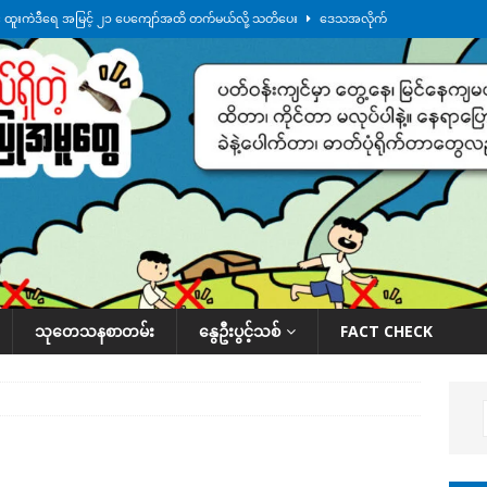
်း ထူးကဲဒီရေ အ​မြင့် ၂၁ ပေကျော်အထိ တက်မယ်လို့ သတိပေး
ဒေသအလိုက်
က်လာတဲ့ ဦးမင်အောင်လှိုင်ကို ထိုင်းလွှတ်တော်အမတ် အော်ဟစ်ဆန္ဒပြ
်ရက်မြောက်နေ့မှာ ငသိုင်းချောင်းမြို့ကို ရေစတင်ရောက်ရှိ
ဒေသအလိုက် သတင်း
ေဘေးကူနေတဲ့ ငသိုင်းချောင်းဒေသခံ လူငယ်တဦး ရေစီးနဲ့မျောပါသေဆုံး
ဒေသ
်သပြုအနီးတဝိုက် ရေအနည်းငယ် ပြန်ကျ၊ ငါးသိုင်းချောင်းမြို့ပေါ် ရေတက်
သုတေသနစာတမ်း
နွေဦးပွင့်သစ်
FACT CHECK