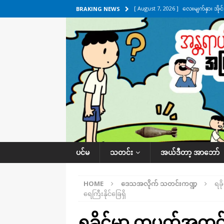
[ August 7, 2026 ]
လေးမျက်နှာ၊ အိုင
BRAKING NEWS
ဒေသအလိုက် သတင်းကဏ္ဍ
[ August 7, 2026 ]
ရန်ကုန်မြစ်အတွင
သတင်းကဏ္ဍ
[ August 7, 2026 ]
လွှတ်တော်ကို ရော
UNCATEGORIZED
[ August 6, 2026 ]
တာကျိုးပြီး ခုနှစ
ကဏ္ဍ
[ August 8, 2026 ]
သေနတ်ကိုင်ဆောင်မှ
ပင်မ
သတင်း
အယ်ဒီတာ့ အာဘော်
HOME
ဒေသအလိုက် သတင်းကဏ္ဍ
ရခိ
ရေကြီးနိုင်ခြေရှိ
ရခိုင်မှာ တပတ်အတွင်း 