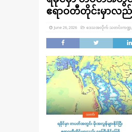
ဧရာဝတီတိုင်းမှာလည်း 
June 26, 2026
ဒေသအလိုက် သတင်းကဏ္ဍ