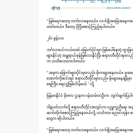
“ မြစ်ရေကတော့ တက်လာနေတယ်။ လက်ရှိအခြေအနေကတော့ စိုး
တတ်တယ်။ ဒီတော့ ပိုပြီးစောင့်ကြည့်ရပါတယ်။
၂၆၊ ဇွန်လ။
ဘင်္ဂလားပင်လယ်အော် မြောက်ပိုင်းမှာ ဖြစ်ပေါ်နေတဲ့ ထူးခ
များနိုင်တဲ့ အန္တရာယ်ဇုန်ဖြစ်လာနိုင်ပြီး ဧရာဝတီတိုင်းမ
က သတိပေးထားပါတယ်။
“ အခုက မြောက်ဖျားပိုင်းမှာလည်း မိုးကများနေတယ်။
အောက်ကိုဆင်းရင် ဧရာဝတီတိုင်းမှာလည်း မိုးများနေချိန်
ရေကြီး၊ ရေလျှံဖြစ်လိမ့်မယ် ” လို့
မြန်မာနိုင်ငံ မိုးဇလ ဌာနက ဝန်ထမ်းတဦးက တွက်ချက်ပြ
ဒါနဲ့ပတ်သက်လို့ ဧရာဝတီတိုင်းအတွင်းက လူမှူကူညီရေး အ
ဆက်တိုက်စောင့်ကြည့်နေတယ်လို့ ဟင်္သာတ၊ ညောင်တုန်း၊ ဓ
တွေက ဆိုပါတယ်။
“ မြစ်ရေကတော့ တက်လာနေတယ်။ လက်ရှိအခြေအနေကတော့ စိုး