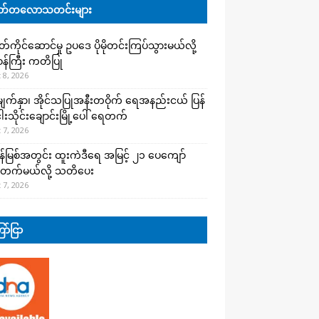
်တလောသတင်းများ
ကိုင်ဆောင်မှု ဥပဒေ ပိုမိုတင်းကြပ်သွားမယ်လို့
းဝန်ကြီး ကတိပြု
 8, 2026
က်နှာ၊ အိုင်သပြုအနီးတဝိုက် ရေအနည်းငယ် ပြန်
ါးသိုင်းချောင်းမြို့ပေါ် ရေတက်
 7, 2026
န်မြစ်အတွင်း ထူးကဲဒီရေ အ​မြင့် ၂၁ ပေကျော်
တက်မယ်လို့ သတိပေး
 7, 2026
ာ်ငြာ