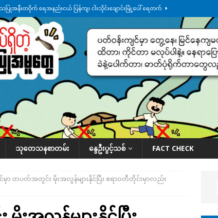
်သပြုအနီးတဝိုက် ရေအနည်းငယ် ပြန်ကျ၊ ငါးသိုင်းချောင်းမြို့ပေါ် ရေတက်
်း ထူးကဲဒီရေ အ​မြင့် ၂၁ ပေကျော်အထိ တက်မယ်လို့ သတိပေး
ဒေသအလိုက်
က်လာတဲ့ ဦးမင်အောင်လှိုင်ကို ထိုင်းလွှတ်တော်အမတ် အော်ဟစ်ဆန္ဒပြ
်ရက်မြောက်နေ့မှာ ငသိုင်းချောင်းမြို့ကို ရေစတင်ရောက်ရှိ
ဒေသအလိုက် သတင်း
ု ဥပဒေ ပိုမိုတင်းကြပ်သွားမယ်လို့ ထိုင်းဝန်ကြီး ကတိပြု
နိုင်ငံတကာရေးရာ
သုတေသနစာတမ်း
နွေဦးပွင့်သစ်
FACT CHECK
ုင်မှာ တပတ်အတွင်း မိုးအလွန်များနိုင်ပြီး ဧရာဝတီတိုင်းမှာလည်း
မိုးအလွန်များနိုင်ပြီး