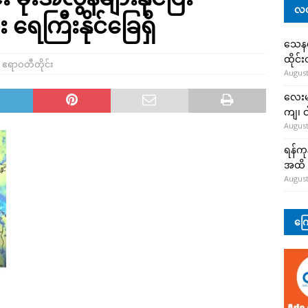
လတ
ရေကြီးနိုင်ခြေရှိ
သေနတ်
ထိုင်
,
ဧရာဝတီတိုင်း
August
လေးမျ
ကျ၊ င
August
ရန်ကု
အထိ 
August
ကြေ