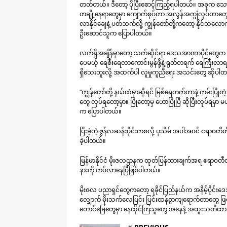
တတ်တယ်။ ဒီတော့ ပိုပြီးစောင့်ကြည့်ရပါတယ်။ အခုက သ
တချို့နေရာတွေမှာ ကျောက်စုပ်တာ အလွန်အကျွံလုပ်တာတွေလည
လာနိုင်ချေနဲ့ ပတ်သက်လို့ ကျွန်တော်တို့ကတော့ နိုင်သလော
ဦးဆောင်သူက ပြောပါတယ်။
လက်ရှိအချိန်မှာတော့ သက်ဆိုင်ရာ ဒေသအာဏာပိုင်တွေက ရက် ၁
ပေမယ့် ရေစီးရေလာကောင်းမွန်ဖို့နဲ့ ရုတ်တရက် ရေကြီးလာရ
ရှိသေးဘူးလို့ အထက်ပါ လူမှုကူညီရေး အသင်းတွေ ဆိုပါ
“ကျွန်တော်တို့ နယ်ထဲမှာဆိုရင် မြစ်ရေတက်တာနဲ့ ကမ်းပြိုတ
တွေ လုပ်ရတော့မှာ။ ပြိုတော့မှ ဟောပြိုပြီ ဆိုပြီးလုပ်ရ
က ပြောပါတယ်။
ပြီးခဲ့တဲ့ ဇွန်လဆန်းပိုင်းကစလို့ ပုသိမ် အပါအဝင် ဧရာဝတီတ
ခဲ့ပါတယ်။
မြန်မာနိုင်ငံ မိုးဇလဌာနက ထုတ်ပြန်ထားချက်အရ ဧရာဝတီတိ
နားကို ကပ်လာနေပြီဖြစ်ပါတယ်။
မိုးဇလ ပညာရှင်တွေကတော့ ရခိုင်ပြည်နယ်က အနိမ့်ပိုင်းဒေ
လျှောက် မိုးသက်လေပြင်း ပြင်းထန်စွာကျရောက်တာတွေ ဖြစ်နိုင
တောင်ခြေတွေမှာ နေထိုင်ကြသူတွေ အနေနဲ့ အထူးသတိထာ