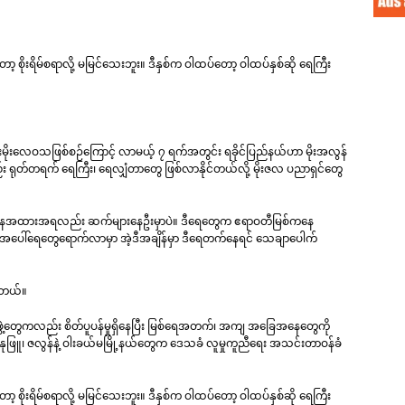
ရိမ်စရာလို့ မမြင်သေးဘူး။ ဒီနှစ်က ဝါထပ်တော့ ဝါထပ်နှစ်ဆို ရေကြီး
ြားမိုးလေဝသဖြစ်စဉ်ကြောင့် လာမယ့် ၇ ရက်အတွင်း ရခိုင်ပြည်နယ်ဟာ မိုးအလွန်
ှာလည်း ရုတ်တရက် ရေကြီး၊ ရေလျှံတာတွေ ဖြစ်လာနိုင်တယ်လို့ မိုးဇလ ပညာရှင်တွေ
 ခုအနေအထားအရလည်း ဆက်များနေဦးမှာပဲ။ ဒီရေတွေက ဧရာဝတီမြစ်ကနေ
မှာ အပေါ်ရေတွေရောက်လာမှာ အဲ့ဒီအချိန်မှာ ဒီရေတက်နေရင် သေချာပေါက်
ပါတယ်။
ဖွဲ့တွေကလည်း စိတ်ပူပန်မှုရှိနေပြီး မြစ်ရေအတက်၊ အကျ အခြေအနေတွေကို
နုဖြူ၊ ဇလွန်နဲ့ ဝါးခယ်မမြို့နယ်တွေက ဒေသခံ လူမှုကူညီရေး အသင်းတာဝန်ခံ
ရိမ်စရာလို့ မမြင်သေးဘူး။ ဒီနှစ်က ဝါထပ်တော့ ဝါထပ်နှစ်ဆို ရေကြီး