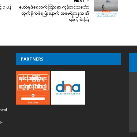
NEXT
် ဂျပန်
ဟော်မုဇ်ရေလက်ကြားမှာ ကုန်တင်သင်္ဘော
တိုက်ခိုက်ခံရပြီးနောက် အမေရိကန်က အီ
ရန်ကို ဗုံးကြဲ
PARTNERS
ocal
o-