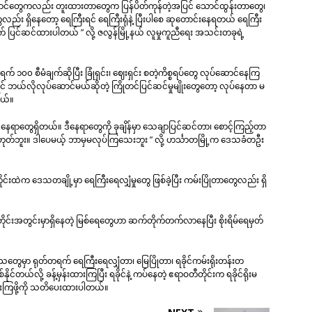
ောင်တွေကလည်း တူးထားတာတွေက ပြန်ပိတ်ကုန်တဲ့အပြင် သောင်ထွန်းတာတွေ၊
်း ရှိနေတော့ ရေကြီးရင် ရေကြီးရုံနဲ့ ပြီးပါစေ ဆုတောင်းနေရတယ် ရေကြီး
က် ပြင်ဆင်ထားပါတယ် ” လို့ ဇလွန်မြို့နယ် လူမှုကူညီရေး အသင်းတခုရဲ့
၀၀ စီမံချက်ဆိုပြီး ခြုံရှင်း၊ ဈေးရှင်း စတဲ့ကိစ္စရပ်တွေ လုပ်ဆောင်နေကြ
င် ဘယ်လိုလုပ်ဆောင်မယ်ဆိုတဲ့ ကြိုတင်ပြင်ဆင်မှုမျိုးတွေတော့ လုပ်နေတာ မ
တယ်။
ဲ့ နေရာတွေရှိတယ်။ ဒီနေရာတွေကို ခုချိန်မှာ သေချာပြင်ဆင်တာ၊ စောင့်ကြည့်တာ
မှာ မဟုတ်ဘူး။ ဒါပေမယ့် ဘာမှမလုပ်ကြသေးဘူး ” လို့ ဟင်္သာတမြို့က ဒေသခံတဦး
ိုင်းထဲက ဒေသတချို့မှာ ရေကြီးရေလျှံမှုတွေ ဖြစ်ခဲ့ပြီး ကမ်းပြိုတာတွေလည်း ရှိ
ုင်းအတွင်းမှာရှိနေတဲ့ မြစ်ရေတွေဟာ ဆက်တိုက်တက်လာနေပြီး စိုးရိမ်ရေမှတ်
သတွေမှာ ရုတ်တရက် ရေကြီးရေလျှံတာ၊ မြေပြိုတာ၊ ရခိုင်ကမ်းရိုးတန်းတ
်တယ်လို့ ခန့်မှန်းထားကြပြီး ရခိုင်နဲ့ ကပ်နေတဲ့ ဧရာဝတီတိုင်းက ရခိုင်ရိုးမ
းကြဖို့ကို သတိပေးထားပါတယ်။