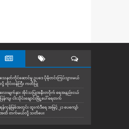
သေနတ်ကိုင်ဆောင်မှု ဥပဒေ ပိုမိုတင်းကြပ်သွားမယ်
လို့ ထိုင်းဝန်ကြီး ကတိပြု
လေးမျက်နှာ၊ အိုင်သပြုအနီးတဝိုက် ရေအနည်းငယ်
ပြန်ကျ၊ ငါးသိုင်းချောင်းမြို့ပေါ် ရေတက်
ရန်ကုန်မြစ်အတွင်း ထူးကဲဒီရေ အ​မြင့် ၂၁ ပေကျော်
အထိ တက်မယ်လို့ သတိပေး