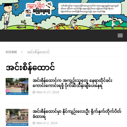
HOME
အင်းစိန်ထောင်
အင်းစိန်ထောင်
အင်းစိန်ထောင်က အကျဥ်းသူတွေ နေရာထိုင်ခင်း
ကောင်းကောင်းရဖို့ ပိုက်ဆံသိန်းချီပေးနေရ
March 27, 2024
အင်းစိန်ထောင်မှာ နိုင်ကျဉ်းလေးဦး ရိုက်နှက်တိုက်ပိတ်
ခံထားရ
March 2, 2024