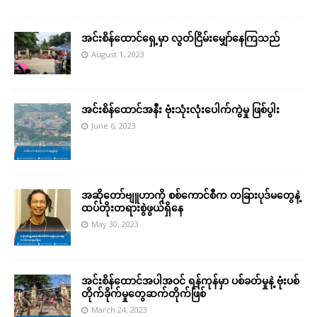
အင်းစိန်ထောင်ရှေ့မှာ လွတ်ငြိမ်းမျှော်နေကြသည်
August 1, 2023
အင်းစိန်ထောင်အနီး ဗုံးသုံးလုံးပေါက်ကွဲမှု ဖြစ်ပွါး
June 6, 2023
အဆိုတော်ဗျူဟာကို စစ်ကောင်စီက တခြားပုဒ်မတွေနဲ့
ထပ်တိုးတရားစွဲဖွယ်ရှိနေ
May 30, 2023
အင်းစိန်ထောင်အပါအဝင် ရန်ကုန်မှာ ပစ်ခတ်မှုနဲ့ ဗုံးပစ်
တိုက်ခိုက်မှုတွေဆက်တိုက်ဖြစ်
March 24, 2023