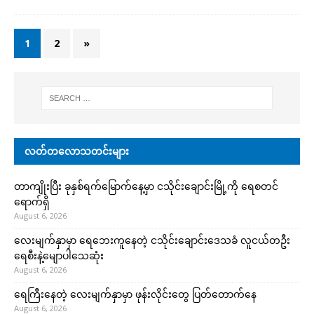
1
2
»
လတ်တလောသတင်းများ
တာကျိုးပြီး ခုနှစ်ရက်မြောက်နေ့မှာ ငသိုင်းချောင်းမြို့ကို ရေစတင်
ရောက်ရှိ
August 6, 2026
လေးမျက်နှာမှာ ရေဘေးကူနေတဲ့ ငသိုင်းချောင်းဒေသခံ လူငယ်တဦး
ရေစီးနဲ့မျောပါသေဆုံး
August 6, 2026
ရေကြီးနေတဲ့ လေးမျက်နှာမှာ ဖုန်းလိုင်းတွေ ပြတ်တောက်နေ
August 6, 2026