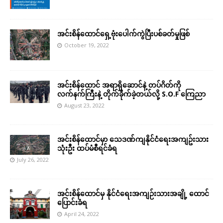
အင်းစိန်ထောင်ရှေ့ဗုံးပေါက်ကွဲပြီးပစ်ခတ်မှုဖြစ်
October 19, 2022
အင်းစိန်ထောင် အရာရှိဆောင်နဲ့ တပ်ဂိတ်ကို
လက်နက်ကြီးနဲ့ တိုက်ခိုက်ခဲ့တယ်လို့ S.O.F ကြေညာ
August 23, 2022
အင်းစိန်ထောင်မှာ သေဒဏ်ကျနိုင်ငံရေးအကျဥ်းသား
သုံးဦး ထပ်မံစီရင်ခံရ
July 26, 2022
အင်းစိန်ထောင်မှ နိုင်ငံရေးအကျဉ်းသားအချို့ ထောင်
ပြောင်းခံရ
April 24, 2022