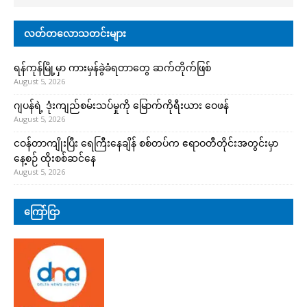
လတ်တလောသတင်းများ
ရန်ကုန်မြို့မှာ ကားမှန်ခွဲခံရတာတွေ ဆက်တိုက်ဖြစ်
August 5, 2026
ဂျပန်ရဲ့ ဒုံးကျည်စမ်းသပ်မှုကို မြောက်ကိုရီးယား ဝေဖန်
August 5, 2026
ငဝန်တာကျိုးပြီး ရေကြီးနေချိန် စစ်တပ်က ဧရာဝတီတိုင်းအတွင်းမှာ
နေ့စဉ် ထိုးစစ်ဆင်နေ
August 5, 2026
ကြော်ငြာ