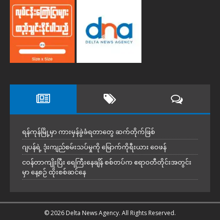
ရန်ကုန်မြို့မှာ ကားမှန်ခွဲခံရတာတွေ ဆက်တိုက်ဖြစ်
ဂျပန်ရဲ့ ဒုံးကျည်စမ်းသပ်မှုကို မြောက်ကိုရီးယား ဝေဖန်
ငဝန်တာကျိုးပြီး ရေကြီးနေချိန် စစ်တပ်က ဧရာဝတီတိုင်းအတွင်း
မှာ နေ့စဉ် ထိုးစစ်ဆင်နေ
© 2026 Delta News Agency. All Rights Reserved.