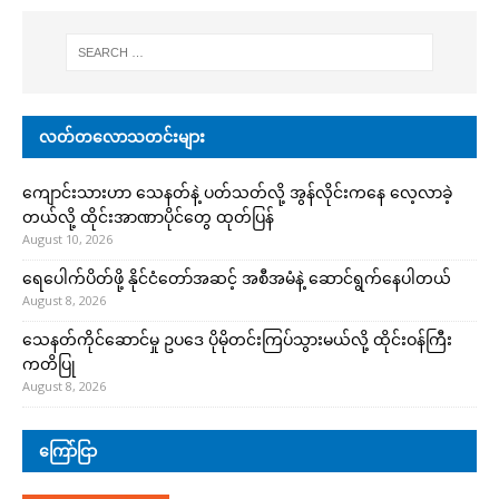
လတ်တလောသတင်းများ
ကျောင်းသားဟာ သေနတ်နဲ့ ပတ်သတ်လို့ အွန်လိုင်းကနေ လေ့လာခဲ့
တယ်လို့ ထိုင်းအာဏာပိုင်တွေ ထုတ်ပြန်
August 10, 2026
ရေပေါက်ပိတ်ဖို့ နိုင်ငံတော်အဆင့် အစီအမံနဲ့ ဆောင်ရွက်နေပါတယ်
August 8, 2026
သေနတ်ကိုင်ဆောင်မှု ဥပဒေ ပိုမိုတင်းကြပ်သွားမယ်လို့ ထိုင်းဝန်ကြီး
ကတိပြု
August 8, 2026
ကြော်ငြာ