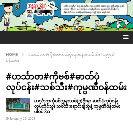
HOME
#ဟင်္သာတ#ကိုဗစ်#ဓာတ်ပုံလုပ်ငန်း#သစ်သီး#ကုမ္ပဏီ
ဝန်ထမ်း
#ဟင်္သာတ#ကိုဗစ်#ဓာတ်ပုံ
လုပ်ငန်း#သစ်သီး#ကုမ္ပဏီဝန်ထမ်း
ဟင်္သာတကိုဗစ်လူနာသစ်(၇)ဦးမှာ ဓာတ်ပုံလုပ်ငန်း
လုပ်ကိုင်သူ၊ သစ်သီးရောင်းချသူနဲ့ ကုမ္ပဏီဝန်ထမ်း
ပါဝင်လာ
January 22, 2021