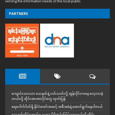
serving the information needs of the local public.
PARTNERS
ကျောင်းသားဟာ သေနတ်နဲ့ ပတ်သတ်လို့ အွန်လိုင်းကနေ လေ့လာခဲ့
တယ်လို့ ထိုင်းအာဏာပိုင်တွေ ထုတ်ပြန်
ရေပေါက်ပိတ်ဖို့ နိုင်ငံတော်အဆင့် အစီအမံနဲ့ ဆောင်ရွက်နေပါတယ်
သေနတ်ကိုင်ဆောင်မှု ဥပဒေ ပိုမိုတင်းကြပ်သွားမယ်လို့ ထိုင်း