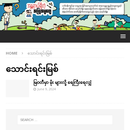
HOME
သောင်းရင်းမြစ်
သောင်းရင်းမြစ်
မြဝတီမှာ မိုး များလို့ ရေကြီးရေလျှံ
June 9, 2024