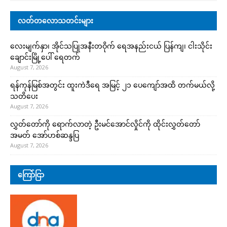
လတ်တလောသတင်းများ
လေးမျက်နှာ၊ အိုင်သပြုအနီးတဝိုက် ရေအနည်းငယ် ပြန်ကျ၊ ငါးသိုင်း
ချောင်းမြို့ပေါ် ရေတက်
August 7, 2026
ရန်ကုန်မြစ်အတွင်း ထူးကဲဒီရေ အ​မြင့် ၂၁ ပေကျော်အထိ တက်မယ်လို့
သတိပေး
August 7, 2026
လွှတ်တော်ကို ရောက်လာတဲ့ ဦးမင်အောင်လှိုင်ကို ထိုင်းလွှတ်တော်
အမတ် အော်ဟစ်ဆန္ဒပြ
August 7, 2026
ကြော်ငြာ