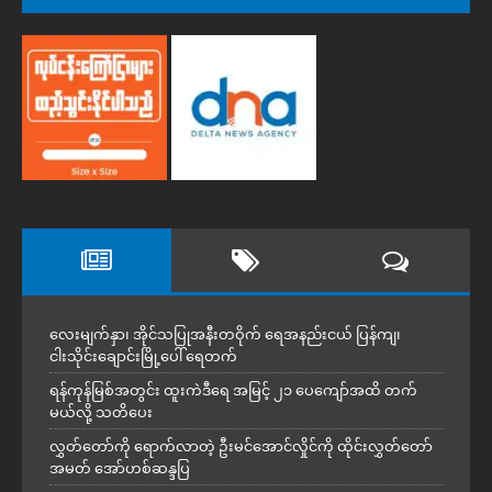
လေးမျက်နှာ၊ အိုင်သပြုအနီးတဝိုက် ရေအနည်းငယ် ပြန်ကျ၊
ငါးသိုင်းချောင်းမြို့ပေါ် ရေတက်
ရန်ကုန်မြစ်အတွင်း ထူးကဲဒီရေ အ​မြင့် ၂၁ ပေကျော်အထိ တက်
မယ်လို့ သတိပေး
လွှတ်တော်ကို ရောက်လာတဲ့ ဦးမင်အောင်လှိုင်ကို ထိုင်းလွှတ်တော်
အမတ် အော်ဟစ်ဆန္ဒပြ