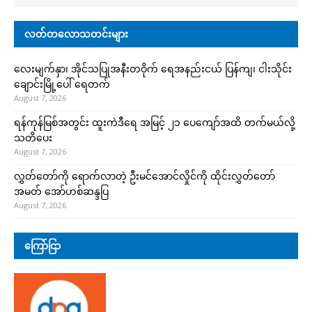
လတ်တလောသတင်းများ
လေးမျက်နှာ၊ အိုင်သပြုအနီးတဝိုက် ရေအနည်းငယ် ပြန်ကျ၊ ငါးသိုင်း
ချောင်းမြို့ပေါ် ရေတက်
August 7, 2026
ရန်ကုန်မြစ်အတွင်း ထူးကဲဒီရေ အ​မြင့် ၂၁ ပေကျော်အထိ တက်မယ်လို့
သတိပေး
August 7, 2026
လွှတ်တော်ကို ရောက်လာတဲ့ ဦးမင်အောင်လှိုင်ကို ထိုင်းလွှတ်တော်
အမတ် အော်ဟစ်ဆန္ဒပြ
August 7, 2026
ကြော်ငြာ