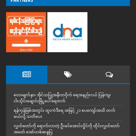
PARTNERS
လေးမျက်နှာ၊ အိုင်သပြုအနီးတဝိုက် ရေအနည်းငယ် ပြန်ကျ၊
ငါးသိုင်းချောင်းမြို့ပေါ် ရေတက်
ရန်ကုန်မြစ်အတွင်း ထူးကဲဒီရေ အ​မြင့် ၂၁ ပေကျော်အထိ တက်
မယ်လို့ သတိပေး
လွှတ်တော်ကို ရောက်လာတဲ့ ဦးမင်အောင်လှိုင်ကို ထိုင်းလွှတ်တော်
အမတ် အော်ဟစ်ဆန္ဒပြ