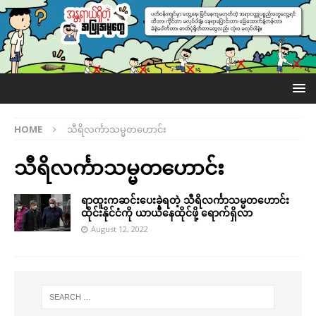
HOME
သီရိလင်္ကာသမ္မတဟောင်း
သီရိလင်္ကာသမ္မတဟောင်း
ရာထူးကဆင်းပေးခဲ့ရတဲ့ သီရိလင်္ကာသမ္မတဟောင်း
ထိုင်းနိုင်ငံကို ယာယီနေထိုင်ဖို့ ရောက်ရှိလာ
August 12, 2022