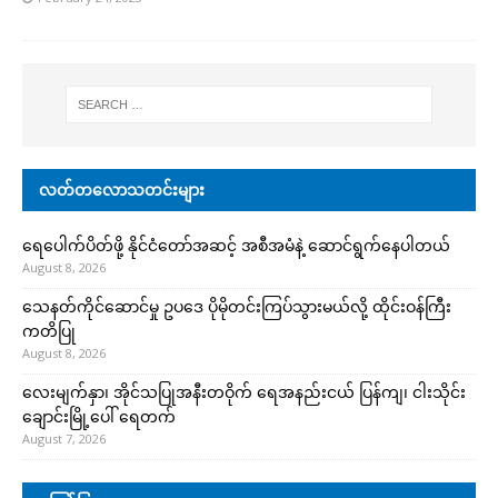
လတ်တလောသတင်းများ
ရေပေါက်ပိတ်ဖို့ နိုင်ငံတော်အဆင့် အစီအမံနဲ့ ဆောင်ရွက်နေပါတယ်
August 8, 2026
သေနတ်ကိုင်ဆောင်မှု ဥပဒေ ပိုမိုတင်းကြပ်သွားမယ်လို့ ထိုင်းဝန်ကြီး
ကတိပြု
August 8, 2026
လေးမျက်နှာ၊ အိုင်သပြုအနီးတဝိုက် ရေအနည်းငယ် ပြန်ကျ၊ ငါးသိုင်း
ချောင်းမြို့ပေါ် ရေတက်
August 7, 2026