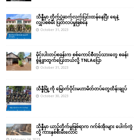
သိန္နီမှာ တိုက်ပွဲဆက်လက်ပြင်းထန်နေပြီး ရေနဲ့
လျှပ်စစ်မီး ပြတ်လပ်မှုဖြစ်နေ
October 31, 2023
မိုင်းပါးတပ်စခန်းက စစ်ကောင်စီတပ်သားတွေ စခန်း
စွန့်ခွာထွက်ပြေးတယ်လို့ TNLAပြော
October 31, 2023
သိန္နီမြို့ကို မြောက်ပိုင်းမဟာမိတ်တပ်တွေထိန်းချုပ်
October 30, 2023
သိန္နီမှာ ယာဉ်တိုက်မှုဖြစ်ရာက ဂက်စ်အိုးများ ပေါက်ကွဲ
လို့ ကားနှစ်စီးမီးလောင်
February 24, 2023