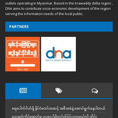
outlets operating in Myanmar. Based in the Irrawaddy delta region ,
DNA aims to contribute socio-economic development of the region
serving the information needs of the local public.
PARTNERS
ရေပေါက်ပိတ်ဖို့ နိုင်ငံတော်အဆင့် အစီအမံနဲ့ ဆောင်ရွက်နေပါတယ်
သေနတ်ကိုင်ဆောင်မှု ဥပဒေ ပိုမိုတင်းကြပ်သွားမယ်လို့ ထိုင်း