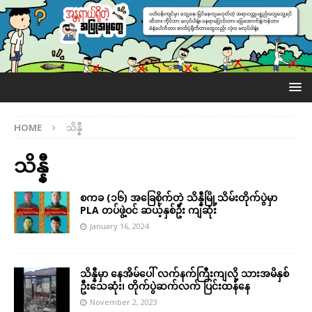
HOME
သိန္နီ
သိန္နီ
စကခ (၁၆) အခြေစိုက်တဲ့ သိန္နီမြို့သိမ်းတိုက်ပွဲမှာ
PLA တပ်ဖွဲ့ဝင် ဆယ့်နှစ်ဦး ကျဆုံး
January 16, 2024
သိန္နီမှာ နေအိမ်ပေါ် လက်နက်ကြီးကျလို့ သားအမိနှစ်
ဦးသေဆုံး၊ တိုက်ပွဲဆက်လက် ပြင်းထန်နေ
November 2, 2023